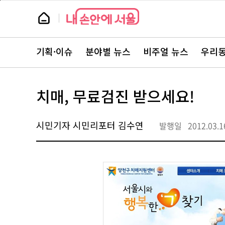
본
페
문
이
뉴
바
지
스
로
상
룸
가
단
뉴
기
으
스
로
기획·이슈
분야별 뉴스
비주얼 뉴스
우리동
주
이
요
동
서
비
스
치매, 무료검진 받으세요!
바
로
가
기
시민기자 시민리포터 김수연
발행일
2012.03.1