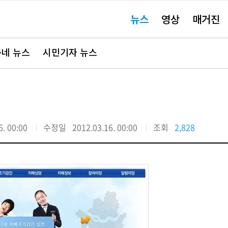
주
뉴스
영상
매거진
요
서
비
스
바
네 뉴스
시민기자 뉴스
로
가
기"
6. 00:00
수정일
2012.03.16. 00:00
조회
2,828