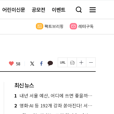
어린이신문
공모전
이벤트
검
메
색
뉴
창
전
열
체
팩트브리핑
레터구독
기
보
기
카
좋
트
페
58
페
인
글
글
카
위
이
아
이
쇄
자
자
오
터
스
요
지
하
크
크
톡
북
U
기
기
기
R
새
크
작
L
창
게
게
최신 뉴스
복
열
변
변
사
림
경
경
하
하
1
내년 서울 예산, 어디에 쓰면 좋을까요? 온라인 투표
기
기
2
영화·AI 등 192개 강좌 쏟아진다! 서울시민대학 선착순 신청