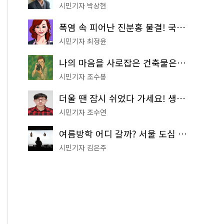
시민기자 박상현
폭염 속 피어난 진분홍 물결! 국립중앙박물관 배롱나무 명소
시민기자 최정윤
나의 마음을 사로잡은 건축물은? '서울시 건축상' 수상작 공개!
시민기자 조수봉
더울 땐 잠시 쉬었다 가세요! 생수 냉장고부터 해피소·무더위쉼터까지
시민기자 조수연
여름방학 어디 갈까? 서울 도심 무료 실내 여행 코스 추천
시민기자 김은주