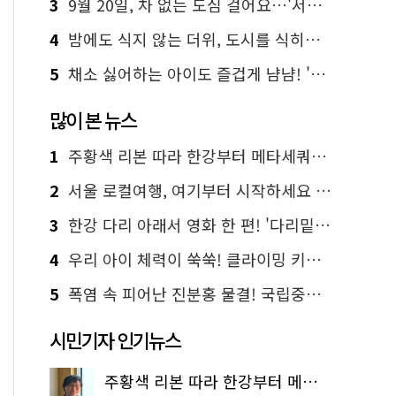
3
9월 20일, 차 없는 도심 걸어요…'서울 걷자 페스티벌' 선착순 5천명
4
밤에도 식지 않는 더위, 도시를 식히는 시원한 해법은?
5
채소 싫어하는 아이도 즐겁게 냠냠! '찾아가는 서울시 식생활 교육' 현장
많이 본 뉴스
1
주황색 리본 따라 한강부터 메타세쿼이아 숲길까지…서울둘레길 15코스
2
서울 로컬여행, 여기부터 시작하세요 '서울에디션25'
3
한강 다리 아래서 영화 한 편! '다리밑 영화관' 무료 상영
4
우리 아이 체력이 쑥쑥! 클라이밍 키즈카페·어린이 체력장
5
폭염 속 피어난 진분홍 물결! 국립중앙박물관 배롱나무 명소
시민기자 인기뉴스
주황색 리본 따라 한강부터 메타세쿼이아 숲길까지…서울둘레길 15코스