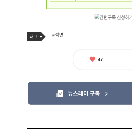
기
태
#석면
사
그
관
련
태
그
좋
47
아
요