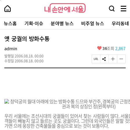
본
페
내
문
이
내
손
검
메
바
지
손
안
색
뉴
로
상
안
주
에
창
전
가
단
에
뉴스홈
기획·이슈
분야별 뉴스
비주얼 뉴스
우리동네
요
서
열
체
기
으
서
서
울
기
보
로
울
비
기
이
-
옛 궁궐의 방화수통
스
동
서
바
울
좋
admin
36
조회
2,867
로
시
아
가
대
발행일
2006.08.18. 00:00
요
기
페
S
글
글
표
수정일
2006.08.18. 00:00
이
N
자
자
소
지
S
크
크
통
U
공
기
기
포
R
유
크
작
털
L
하
게
게
복
기
변
변
사
경
경
하
하
기
기
우리 서울에는 조선시대의 궁궐들이 있어서 찾는 사람들이 많다. 서울
객들이 빼놓지 않고 들르는 곳도 궁궐이다. 그런데 외국인들은 말할 것
가면 으레 웅장한 건축물들을 중심으로 보는 것이 보통이다.