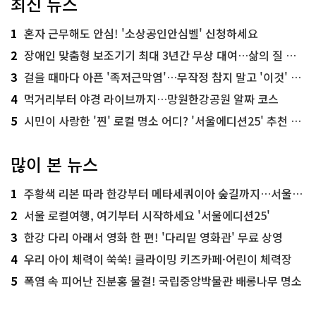
최신 뉴스
1
혼자 근무해도 안심! '소상공인안심벨' 신청하세요
2
장애인 맞춤형 보조기기 최대 3년간 무상 대여…삶의 질 높인다
3
걸을 때마다 아픈 '족저근막염'…무작정 참지 말고 '이것' 해보세요!
4
먹거리부터 야경 라이브까지…망원한강공원 알짜 코스
5
시민이 사랑한 '찐' 로컬 명소 어디? '서울에디션25' 추천 코스
많이 본 뉴스
1
주황색 리본 따라 한강부터 메타세쿼이아 숲길까지…서울둘레길 15코스
2
서울 로컬여행, 여기부터 시작하세요 '서울에디션25'
3
한강 다리 아래서 영화 한 편! '다리밑 영화관' 무료 상영
4
우리 아이 체력이 쑥쑥! 클라이밍 키즈카페·어린이 체력장
5
폭염 속 피어난 진분홍 물결! 국립중앙박물관 배롱나무 명소