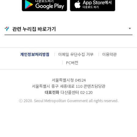
운
p
로
p
드
S
하
t
기
o
관련 누리집 바로가기
G
r
o
e
o
에
g
서
l
다
개인정보처리방침
이메일 무단수집 거부
이용약관
e
운
P
로
PC버전
l
드
a
하
y
기
서울특별시청 04524
서울특별시 중구 세종대로 110 콘텐츠담당관
대표전화
다산콜센터
02-120
ⓒ
2020. Seoul Metropolitan Government all rights reserved.