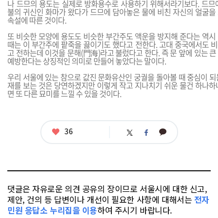
나 드므의 용도는 실제로 방화용수로 사용하기 위해서라기보다. 드므
불의 귀신인 화마가 왔다가 드므에 담아놓은 물에 비친 자신의 얼굴을
속설에 따른 것이다.
또 비슷한 모양에 용도도 비슷한 부간주도 액운을 방지해 준다는 역시
때는 이 부간주에 팥죽을 끓이기도 했다고 전한다. 고대 중국에서도 
고 전하는데 이것을 문해(門海)라고 불렀다고 한다. 즉 문 앞에 있는 
예방한다는 상징적인 의미로 만들어 놓았다는 말이다.
우리 서울에 있는 참으로 값진 문화유산인 궁궐을 돌아볼 때 중심이 되
재를 보는 것은 당연하겠지만 이렇게 작고 지나치기 쉬운 물건 하나하
면 또 다른 묘미를 느낄 수 있을 것이다.
좋
36
카
트
페
아
카
위
이
요
오
터
스
톡
북
댓글은 자유로운 의견 공유의 장이므로 서울시에 대한 신고,
제안, 건의 등 답변이나 개선이 필요한 사항에 대해서는
전자
민원 응답소 누리집을 이용
하여 주시기 바랍니다.