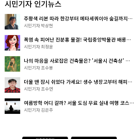
시민기자 인기뉴스
주황색 리본 따라 한강부터 메타세쿼이아 숲길까지…
서울둘레길 15코스
시민기자 박상현
폭염 속 피어난 진분홍 물결! 국립중앙박물관 배롱나
무 명소
시민기자 최정윤
나의 마음을 사로잡은 건축물은? '서울시 건축상' 수
상작 공개!
시민기자 조수봉
더울 땐 잠시 쉬었다 가세요! 생수 냉장고부터 해피소
·무더위쉼터까지
시민기자 조수연
여름방학 어디 갈까? 서울 도심 무료 실내 여행 코스
추천
시민기자 김은주
다
A