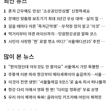
최신 뉴스
1
혼자 근무해도 안심! '소상공인안심벨' 신청하세요
2
장애인 맞춤형 보조기기 최대 3년간 무상 대여…삶의 질 높인다
3
걸을 때마다 아픈 '족저근막염'…무작정 참지 말고 '이것' 해보세요!
4
먹거리부터 야경 라이브까지…망원한강공원 알짜 코스
5
시민이 사랑한 '찐' 로컬 명소 어디? '서울에디션25' 추천 코스
많이 본 뉴스
1
"편의점인데 아무것도 안 팔아요" 서울에서 가장 특별한 편의점의 정체
2
주황색 리본 따라 한강부터 메타세쿼이아 숲길까지…서울둘레길 15코스
3
이것이 천연 냉방! '서울둘레길 9코스'로 숲속 피서 떠나볼까
4
한강 다리 아래서 영화 한 편! '다리밑 영화관' 무료 상영
5
우리 아이 체력이 쑥쑥! 클라이밍 키즈카페·어린이 체력장