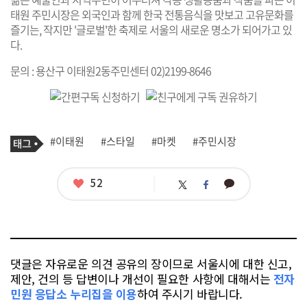
태원 주민시장은 외국인과 함께 한국 전통음식을 맛보고 고유문화를
즐기는, 작지만 '글로벌'한 축제로 서울의 새로운 명소가 되어가고 있
다.
문의 : 용산구 이태원2동주민센터 02)2199-8646
기
태
#이태원
#스타일
#마켓
#주민시장
사
그
관
련
태
좋
52
카
트
페
그
아
카
위
이
요
오
터
스
톡
북
댓글은 자유로운 의견 공유의 장이므로 서울시에 대한 신고,
제안, 건의 등 답변이나 개선이 필요한 사항에 대해서는
전자
민원 응답소 누리집을 이용
하여 주시기 바랍니다.