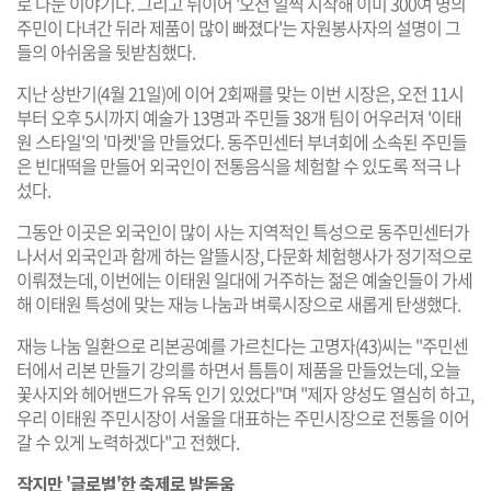
로 나눈 이야기다. 그리고 뒤이어 '오전 일찍 시작해 이미 300여 명의
주민이 다녀간 뒤라 제품이 많이 빠졌다'는 자원봉사자의 설명이 그
들의 아쉬움을 뒷받침했다.
지난 상반기(4월 21일)에 이어 2회째를 맞는 이번 시장은, 오전 11시
부터 오후 5시까지 예술가 13명과 주민들 38개 팀이 어우러져 '이태
원 스타일'의 '마켓'을 만들었다. 동주민센터 부녀회에 소속된 주민들
은 빈대떡을 만들어 외국인이 전통음식을 체험할 수 있도록 적극 나
섰다.
그동안 이곳은 외국인이 많이 사는 지역적인 특성으로 동주민센터가
나서서 외국인과 함께 하는 알뜰시장, 다문화 체험행사가 정기적으로
이뤄졌는데, 이번에는 이태원 일대에 거주하는 젊은 예술인들이 가세
해 이태원 특성에 맞는 재능 나눔과 벼룩시장으로 새롭게 탄생했다.
재능 나눔 일환으로 리본공예를 가르친다는 고명자(43)씨는 "주민센
터에서 리본 만들기 강의를 하면서 틈틈이 제품을 만들었는데, 오늘
꽃사지와 헤어밴드가 유독 인기 있었다"며 "제자 양성도 열심히 하고,
우리 이태원 주민시장이 서울을 대표하는 주민시장으로 전통을 이어
갈 수 있게 노력하겠다"고 전했다.
작지만 '글로벌'한 축제로 발돋움