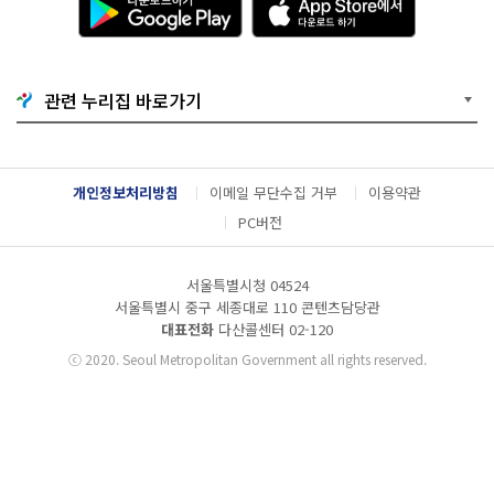
운
p
로
p
드
S
하
t
기
o
관련 누리집 바로가기
G
r
o
e
o
에
g
서
l
다
개인정보처리방침
이메일 무단수집 거부
이용약관
e
운
P
로
PC버전
l
드
a
하
y
기
서울특별시청 04524
서울특별시 중구 세종대로 110 콘텐츠담당관
대표전화
다산콜센터
02-120
ⓒ
2020. Seoul Metropolitan Government all rights reserved.