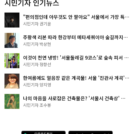
시민기자 인기뉴스
"편의점인데 아무것도 안 팔아요" 서울에서 가장 특별
한 편의점의 정체
시민기자 권기윤
주황색 리본 따라 한강부터 메타세쿼이아 숲길까지…
서울둘레길 15코스
시민기자 박상현
이것이 천연 냉방! '서울둘레길 9코스'로 숲속 피서 떠
나볼까
시민기자 정향선
한여름에도 얼음장 같은 계곡물! 서울 '진관사 계곡'이
천국이네~
시민기자 양지영
나의 마음을 사로잡은 건축물은? '서울시 건축상' 수
상작 공개!
시민기자 조수봉
다
A