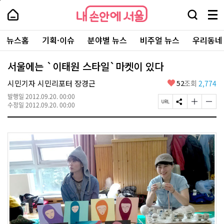
본
페
내
문
이
내
손
검
메
바
지
손
안
색
뉴
로
상
안
주
에
창
전
가
단
에
뉴스홈
기획·이슈
분야별 뉴스
비주얼 뉴스
우리동네
요
서
열
체
기
으
서
서
울
기
보
로
울
비
기
이
-
서울에는 `이태원 스타일`마켓이 있다
스
동
서
바
울
좋
시민기자 시민리포터 장경근
52
조회
2,774
로
시
아
가
대
발행일
2012.09.20. 00:00
요
기
페
S
글
글
표
수정일
2012.09.20. 00:00
이
N
자
자
소
지
S
크
크
통
U
공
기
기
포
R
유
크
작
털
L
하
게
게
복
기
변
변
사
경
경
하
하
기
기