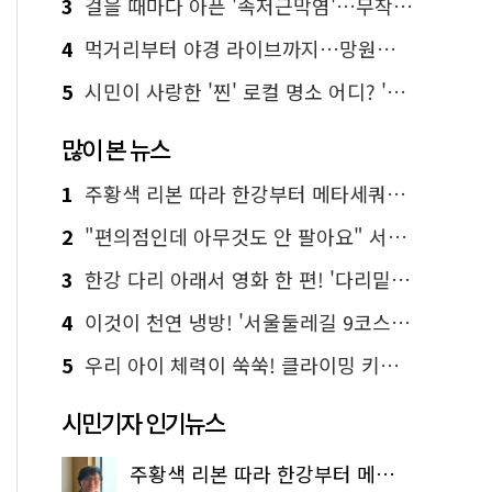
3
걸을 때마다 아픈 '족저근막염'…무작정 참지 말고 '이것' 해보세요!
4
먹거리부터 야경 라이브까지…망원한강공원 알짜 코스
5
시민이 사랑한 '찐' 로컬 명소 어디? '서울에디션25' 추천 코스
많이 본 뉴스
1
주황색 리본 따라 한강부터 메타세쿼이아 숲길까지…서울둘레길 15코스
2
"편의점인데 아무것도 안 팔아요" 서울에서 가장 특별한 편의점의 정체
3
한강 다리 아래서 영화 한 편! '다리밑 영화관' 무료 상영
4
이것이 천연 냉방! '서울둘레길 9코스'로 숲속 피서 떠나볼까
5
우리 아이 체력이 쑥쑥! 클라이밍 키즈카페·어린이 체력장
시민기자 인기뉴스
주황색 리본 따라 한강부터 메타세쿼이아 숲길까지…서울둘레길 15코스