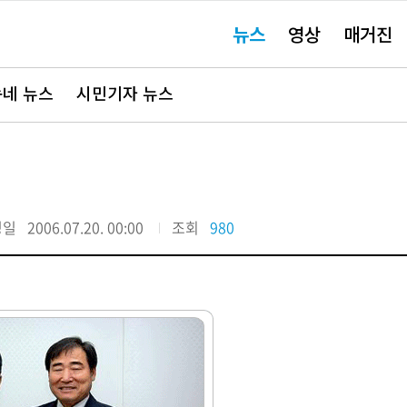
주
뉴스
영상
매거진
요
서
비
스
바
네 뉴스
시민기자 뉴스
로
가
기"
정일
2006.07.20. 00:00
조회
980