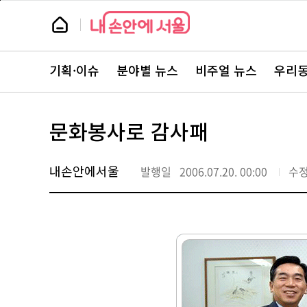
본
페
문
이
뉴
바
지
스
로
상
룸
가
단
뉴
기
으
스
로
기획·이슈
분야별 뉴스
비주얼 뉴스
우리동
주
이
요
동
서
비
스
문화봉사로 감사패
바
로
가
기
내손안에서울
발행일
2006.07.20. 00:00
수