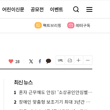
어린이신문
공모전
이벤트
검
메
색
뉴
창
전
열
체
팩트브리핑
레터구독
기
보
기
카
좋
트
페
28
페
인
글
글
카
위
이
아
이
쇄
자
자
오
터
스
요
지
하
크
크
톡
북
U
기
기
기
R
새
크
작
L
창
게
게
최신 뉴스
복
열
변
변
사
림
경
경
하
하
1
혼자 근무해도 안심! '소상공인안심벨' 신청하세요
기
기
2
장애인 맞춤형 보조기기 최대 3년간 무상 대여…삶의 질 높인다