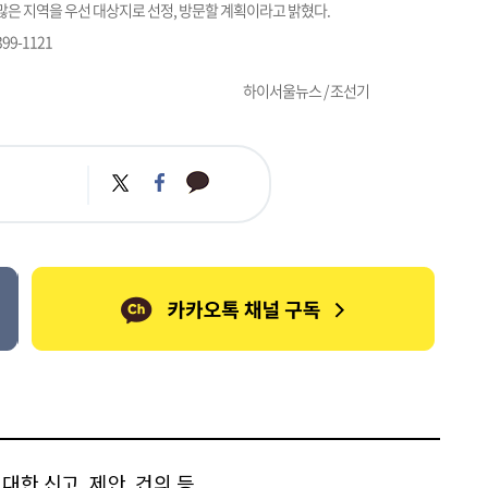
은 지역을 우선 대상지로 선정, 방문할 계획이라고 밝혔다.
9-1121
하이서울뉴스 / 조선기
카
트
페
카
위
이
오
터
스
톡
북
한 신고, 제안, 건의 등