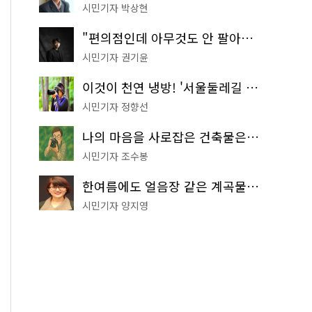
시민기자 박상현
"편의점인데 아무것도 안 팔아요" 서울에서 가장 특별한 편의점의 정체
시민기자 권기윤
이것이 천연 냉방! '서울둘레길 9코스'로 숲속 피서 떠나볼까
시민기자 정향선
나의 마음을 사로잡은 건축물은? '서울시 건축상' 수상작 공개!
시민기자 조수봉
한여름에도 얼음장 같은 계곡물! 서울 '진관사 계곡'이 천국이네~
시민기자 양지영