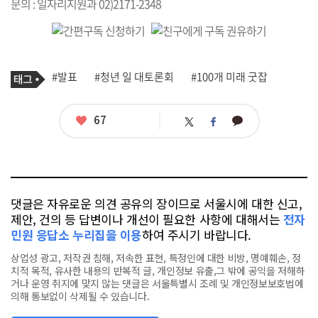
문의 : 일자리지원과 02)2171-2348
기
태
#발표
#청년 일 대토론회
#100개 미래 굿잡
사
그
관
련
태
좋
67
카
트
페
그
아
카
위
이
요
오
터
스
톡
북
댓글은 자유로운 의견 공유의 장이므로 서울시에 대한 신고,
제안, 건의 등 답변이나 개선이 필요한 사항에 대해서는
전자
민원 응답소 누리집을 이용
하여 주시기 바랍니다.
상업성 광고, 저작권 침해, 저속한 표현, 특정인에 대한 비방, 명예훼손, 정
치적 목적, 유사한 내용의 반복적 글, 개인정보 유출,그 밖에 공익을 저해하
거나 운영 취지에 맞지 않는 댓글은 서울특별시 조례 및 개인정보보호법에
의해 통보없이 삭제될 수 있습니다.