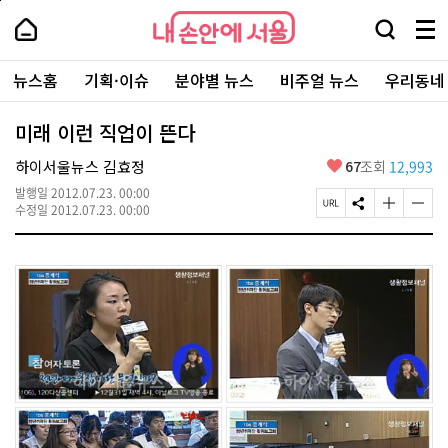
본
페
내
문
이
내
손
검
메
바
지
손
안
색
뉴
로
상
안
주
에
창
전
가
단
에
뉴스홈
기획·이슈
분야별 뉴스
비주얼 뉴스
우리동네
요
서
열
체
기
으
서
서
울
기
보
로
울
비
기
이
-
미래 이런 직업이 뜬다
스
동
서
바
울
좋
하이서울뉴스 김효정
67
조회
12,993
로
시
아
가
대
발행일
2012.07.23. 00:00
요
기
페
S
글
글
표
수정일
2012.07.23. 00:00
이
N
자
자
소
지
S
크
크
통
U
공
기
기
포
R
유
크
작
털
L
하
게
게
복
기
변
변
사
경
경
하
하
기
기