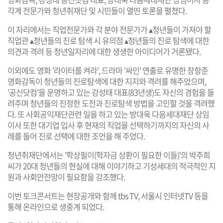
각계 전문가와 청년취재단 및 시민들이 열띤 토론을 펼쳤다.
이 자리에서는 직업전문가와 각 분야 전문가가 ▴청년들이 가져야 할
직업관 ▴청년들의 진로 탐색 시 유의점 ▴청년들의 진로 탐색에 대한
의견과 격려 등 청년일자리에 대한 생생한 아이디어가 거론됐다.
이외에도 영화 '라이터를 켜라', 드라마 '싸인' 연출로 유명한 장항준
영화감독이 청년들의 진로탐색에 대한 지지와 격려를 해주었으며,
'공신닷컴'을 운영하고 있는 강성태 대표(83년생)도 자신의 경험을 들
려주며 청년들의 진정한 도전과 진로탐색 방법을 고민할 것을 격려했
다. 또 사회공익재단관련 일을 하고 있는 방대욱 다음세대재단 상임
이사 또한 대기업 입사 후 현재의 직업을 선택하기까지의 자신의 사
례를 들어 진로 선택에 대한 조언을 해 주었다.
청년취재단에서는 '학상필이(학자금 상환이 필요한 이들)'의 박주희
씨가 20대 청년들의 현실에 대해 이야기하고 기성세대의 적극적인 지
원과 사회안전망이 필요함을 강조했다.
이번 토크콘서트는 현장공개와 함께 tbs TV, 서울시 인터넷TV 등을
통해 온라인으로 생중계 되었다.