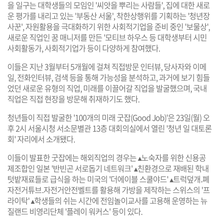
을 일구는 대학생들의 모임인 '씨앗을 뿌리는 사람들', 집에 대한 새로
운 평가를 내리고 있는 '부동산 서울', 착한상행위를 기획하는 '청년장
사꾼', 자원활용을 극대화하기 위한 사회적기업을 준비 중인 '보물상',
새로운 직업인 꿈 매니저를 만든 '모티브 하우스 등 대학생부터 시민
사회활동가, 사회적기업가 등이 다양하게 참여했다.
이들은 지난 3월부터 5개월에 걸쳐 직접방문 인터뷰, 당사자와 이메
일, 전화인터뷰, 검색 등을 통해 가능성을 분석하고, 과거에 보기 힘들
었던 새로운 유형의 직업, 미래를 이끌어갈 직업을 발굴했으며, 국내
직업은 직접 현장을 방문해 취재하기도 했다.
청년들이 직접 발굴한 '100개의 미래 굿잡(Good Job)'은 23일(월) 오
후 2시 서울시청 서소문별관 13층 대회의실에서 열린 '청년 일 대토론
회' 자리에서
소개됐다.
이들이 발표한 굿잡에는 해외직업의 경우는 ▴노숙자를 위한 신용공
제조합인 일본 '반빈곤 서로돕기 네트워크' ▴친환경으로 재배된 학내
텃밭재료들로 급식을 하는 미국의 '더에이블 스쿨야드' ▴트럭덮개․폐
자전거튜브․자전거안전벨트를 활용해 가방을 제작하는 스위스의 '프
라이탁' ▴학생들의 쉬는 시간에 전임놀이교사를 고용해 운영하는 뉴
질랜드 비영리단체 '플레이 워커스' 등이 있다.