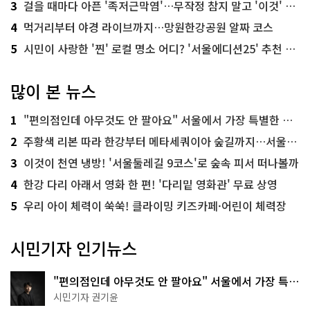
3
걸을 때마다 아픈 '족저근막염'…무작정 참지 말고 '이것' 해보세요!
4
먹거리부터 야경 라이브까지…망원한강공원 알짜 코스
5
시민이 사랑한 '찐' 로컬 명소 어디? '서울에디션25' 추천 코스
많이 본 뉴스
1
"편의점인데 아무것도 안 팔아요" 서울에서 가장 특별한 편의점의 정체
2
주황색 리본 따라 한강부터 메타세쿼이아 숲길까지…서울둘레길 15코스
3
이것이 천연 냉방! '서울둘레길 9코스'로 숲속 피서 떠나볼까
4
한강 다리 아래서 영화 한 편! '다리밑 영화관' 무료 상영
5
우리 아이 체력이 쑥쑥! 클라이밍 키즈카페·어린이 체력장
시민기자 인기뉴스
"편의점인데 아무것도 안 팔아요" 서울에서 가장 특별
한 편의점의 정체
시민기자 권기윤