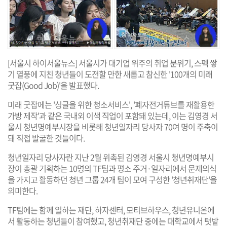
[서울시 하이서울뉴스] 서울시가 대기업 위주의 취업 분위기, 스펙 쌓
기 열풍에 지친 청년들이 도전할 만한 새롭고 참신한 '100개의 미래
굿잡(Good Job)'을 발표했다.
미래 굿잡에는 '싱글을 위한 청소서비스', '폐자전거튜브를 재활용한
가방 제작'과 같은 국내외 이색 직업이 포함돼 있는데, 이는 김영경 서
울시 청년명예부시장을 비롯해 청년일자리 당사자 70여 명이 주축이
돼 직접 발굴한 것들이다.
청년일자리 당사자란 지난 2월 위촉된 김영경 서울시 청년명예부시
장이 총괄 기획하는 10명의 TF팀과 평소 주거·일자리에서 문제의식
을 가지고 활동하던 청년 그룹 24개 팀이 모여 구성한 '청년취재단'을
의미한다.
TF팀에는 함께 일하는 재단, 하자센터, 모티브하우스, 청년유니온에
서 활동하는 청년들이 참여했고, 청년취재단 중에는 대학교에서 텃밭