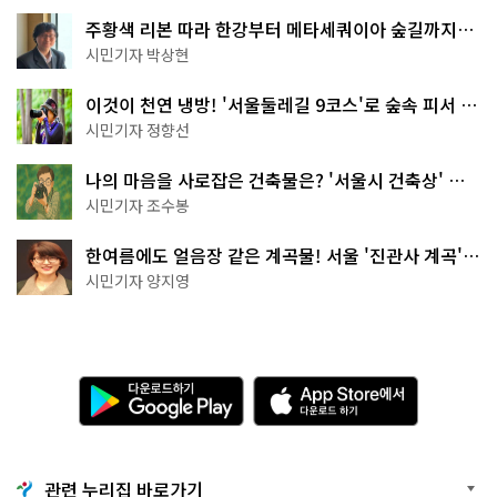
주황색 리본 따라 한강부터 메타세쿼이아 숲길까지…
서울둘레길 15코스
시민기자 박상현
이것이 천연 냉방! '서울둘레길 9코스'로 숲속 피서 떠
나볼까
시민기자 정향선
나의 마음을 사로잡은 건축물은? '서울시 건축상' 수
상작 공개!
시민기자 조수봉
한여름에도 얼음장 같은 계곡물! 서울 '진관사 계곡'이
천국이네~
시민기자 양지영
다
A
운
p
로
p
드
S
하
t
기
o
관련 누리집 바로가기
G
r