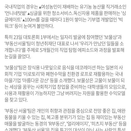
국내직업의 경우는 ▴여성농민이 재배하는 유기농 농산물 직거래소인
'언니네텃밭' ▴싱글을 위한 청소서비스․독신자용 제품을 판매하는 '싱
글메이트' ▴100m를 걸을 때마다 1원이 쌓이는 기부앱 개발업인 '빅
워크' 등이 눈여겨 볼만하다.
특히 23일 대토론회 1부에서는 일자리 발굴에 참여했던 '보물상'과
'부동산서울'팀이 청년취재단 대표로 나서 '우리가 만났던 일들을 소
개합니다'를 주제로 5개월간의 직업 탐험 에피소드와 과정을 발표해
눈길을 끌었다.
'보물상'팀은 장식용 나뭇잎으로 음식을 데코레이션 하는 일본의 사
회적 기업 '이로토리'와 폐현수막을 친환경 로프로 재활용하는 국내
마을기업 '아름다운 강산' 등을 소개했다. 보물상은 고물이 보물이 되
는 세상을 꿈꾸는 사회적기업 창업을 준비하는 대학생들의 모임으로,
사용과 재활용이 가능하지만 그냥 버려지는 자원을 활용한 수익모델
을 찾고 있다.
'부동산 서울'팀은 개인의 취향과 관점을 중심으로 전망 좋은 집, 애완
동물을 키울 수 있는 집, 복고풍 분위기가 있는 집 등 재미있는 부동산
매물을 발굴하는 동경의 'R부동산', '얼리에이지', '히츠지 부동산' 등을
소개했다. '부동산 서울'은 집을 투기의 대상이 아닌 사는 사람의 특성