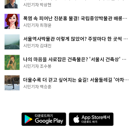
서울둘레길 15코스
시민기자 박상현
폭염 속 피어난 진분홍 물결! 국립중앙박물관 배롱나
무 명소
시민기자 최정윤
서울역사박물관 이렇게 많았어? 주말마다 한 곳씩 떠
나는 역사 산책
시민기자 김대진
나의 마음을 사로잡은 건축물은? '서울시 건축상' 수
상작 공개!
시민기자 조수봉
더울수록 더 걷고 싶어지는 숲길! 서울둘레길 '아차산
코스'
시민기자 백승훈
다
A
운
p
로
p
드
S