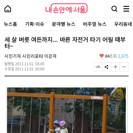
본
페
내
문
이
내
손
검
메
바
지
손
안
색
뉴
로
상
안
주
에
창
전
가
단
에
뉴스홈
기획·이슈
분야별 뉴스
비주얼 뉴스
우리동네
요
서
열
체
기
으
서
서
울
기
보
로
울
비
기
이
-
세 살 버릇 여든까지... 바른 자전거 타기 어릴 때부
스
동
서
터~
바
울
로
시
가
좋
시민기자 시민리포터 이은자
84
조회
2,675
대
기
아
표
발행일
2011.11.02. 00:00
요
소
페
S
글
글
수정일
2011.11.02. 00:00
통
이
N
자
자
포
지
S
크
크
털
U
공
기
기
R
유
크
작
L
하
게
게
복
기
변
변
사
경
경
하
하
기
기