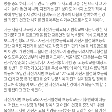
명품 중의 하나로서 무연료, 무공해, 무사고의 교통 수단으로서 그 가
치가 높다. 뿐만 아니라, 자전거는 걷기보다도 에너지 소모가 적어 체
력에 부담을 주지 않아서 남녀노소 온 가족이 다함께 참여하여 건강
한 가정과 건전한 사회를 만들어주는 여가수단으로서도 제격이다.
지금 서울시 교육청 지정 자전거문화교육 시범학교에서는 다양한 자
전거문화교육 프로그램을 통한 교통안전 및 녹색문화 의식 고취운영
보고가 진행되고 있다. 자전거시범초등학교와 자전거활성화초등학
교란 교육용 자전거를 보급하고 각종 자전거 편의시설을 제공함으로
써 어린이가 안전하고 올바른 자전거타기 습관을 어려서부터 형성할
수 있도록 2009년부터 시행된 제도이다. 서울시(도시교통본부)는 ‘자
전거무상순회수리센터’에서 자전거통학시범 중·고등학교를 대상으
로 상반기 중 자전거 3,615대를 무상 수리한데 이어, 지난 여름방학을
이용해 15일간 자전거시범 초등학교 12개교와 자전거활성화 초등학
교 63개교 등 총 75개교를 순회 방문하여 자전거 일제점검 및 정비를
완료해 학생들이 보다 안전한 자전거교육환경에서 개학을 맞이할 수
있게 됐다고 전한 바 있다.
자전거시범 초등학교와 자전거활성화 초등학교는 기후변화에 대응
해 저탄소 녹색성장 정책에 참여하고 어린이 건강을 증진하기 위한
목적으로 시행, 자전거 교육 환경을 조성하는 데 유리한 조건을 가진