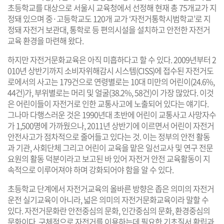
초등학교를 대상으로 서울시 교육청에서 선정해 현재 총 75개교가 지
정돼 있으며 중·고등학교도 120개 교가 ‘자전거통학시범학교’로 지
정돼 자전거 보관대, 통학로 등 편의시설을 설치하고 안전한 자전거
교육 환경을 마련해 왔다.
하지만 자전거문화교육은 아직 미흡하다고 할 수 있다. 2009년부터 2
010년 상반기까지 소비자위해감시 시스템(CISS)에 접수된 자전거도
로에서의 사고는 179건으로 연령별로는 10대 미만의 어린이(24.6%,
44건)가, 부위별로는 머리 및 얼굴(38.2%, 58건)이 가장 많았다. 이것
은 어린이들이 자전거로 인한 교통사고에 노출되어 있다는 얘기다.
그나마 다행스러운 것은 1990년대 초반에 어린이 교통사고 사망자수
가 1,500명에 가까웠으나, 2011년 상반기에 이르면서 어린이 자전거
안전사고가 점차적으로 줄어들고 있다는 것. 이는 정부의 안전 활동
과 기관, 사회단체 그리고 어린이 교육을 맡은 일선교사 및 연구 전문
요원의 활동 덕분이라고 보고된 바 있어 자전거 안전 교육활동이 지
속적으로 이루어져야 하며 강화되어야 함을 알 수 있다.
초등학교 단계에서 자전거교육의 올바른 방향은 좁은 의미의 자전거
운전 실기교육이 아니라, 넓은 의미의 자전거문화교육이라 말할 수
있다. 자전거문화란 안전중심의 문화, 인간중심의 문화, 환경중심의
문화이다. 구체적으로 자전거를 이용하는데 필요한 기초질서 확립과