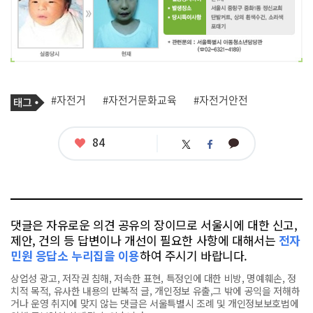
기
태
#자전거
#자전거문화교육
#자전거안전
사
그
관
련
태
좋
84
카
트
페
그
아
카
위
이
요
오
터
스
톡
북
댓글은 자유로운 의견 공유의 장이므로 서울시에 대한 신고,
제안, 건의 등 답변이나 개선이 필요한 사항에 대해서는
전자
민원 응답소 누리집을 이용
하여 주시기 바랍니다.
상업성 광고, 저작권 침해, 저속한 표현, 특정인에 대한 비방, 명예훼손, 정
치적 목적, 유사한 내용의 반복적 글, 개인정보 유출,그 밖에 공익을 저해하
거나 운영 취지에 맞지 않는 댓글은 서울특별시 조례 및 개인정보보호법에