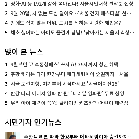
2
영화·AI 등 192개 강좌 쏟아진다! 서울시민대학 선착순 신청
3
9월 20일, 차 없는 도심 걸어요…'서울 걷자 페스티벌' 선착순 5천명
4
밤에도 식지 않는 더위, 도시를 식히는 시원한 해법은?
5
채소 싫어하는 아이도 즐겁게 냠냠! '찾아가는 서울시 식생활 교육' 현장
많이 본 뉴스
1
9월부턴 '기후동행패스' 쓰세요! 39세까지 청년 혜택
2
주황색 리본 따라 한강부터 메타세쿼이아 숲길까지…서울둘레길 15코스
3
서울 로컬여행, 여기부터 시작하세요 '서울에디션25'
4
한강 다리 아래서 영화 한 편! '다리밑 영화관' 무료 상영
5
우리 아이 체력이 쑥쑥! 클라이밍 키즈카페·어린이 체력장
시민기자 인기뉴스
주황색 리본 따라 한강부터 메타세쿼이아 숲길까지…