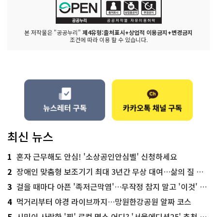
본 저작물은 "공공누리"
제4유형:출처표시+상업적 이용금지+변경금지
조건에 따라 이용 할 수 있습니다.
최신 뉴스
1
혼자 근무해도 안심! '소상공인안심벨' 신청하세요
2
장애인 맞춤형 보조기기 최대 3년간 무상 대여…삶의 질 높인다
3
걸을 때마다 아픈 '족저근막염'…무작정 참지 말고 '이것' 해보세요!
4
먹거리부터 야경 라이브까지…망원한강공원 알짜 코스
5
시민이 사랑한 '찐' 로컬 명소 어디? '서울에디션25' 추천 코스