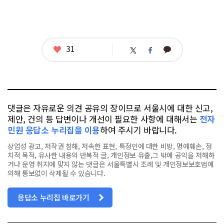
좋
31
카
트
페
아
카
위
이
요
오
터
스
톡
북
댓글은 자유로운 의견 공유의 장이므로 서울시에 대한 신고,
제안, 건의 등 답변이나 개선이 필요한 사항에 대해서는
전자
민원 응답소 누리집을 이용
하여 주시기 바랍니다.
상업성 광고, 저작권 침해, 저속한 표현, 특정인에 대한 비방, 명예훼손, 정
치적 목적, 유사한 내용의 반복적 글, 개인정보 유출,그 밖에 공익을 저해하
거나 운영 취지에 맞지 않는 댓글은 서울특별시 조례 및 개인정보보호법에
의해 통보없이 삭제될 수 있습니다.
응답소 누리집 바로가기