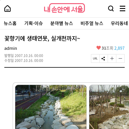
본
페
내
문
이
내
손
검
메
바
지
손
안
색
뉴
로
상
안
주
에
창
전
가
단
에
뉴스홈
기획·이슈
분야별 뉴스
비주얼 뉴스
우리동네
요
서
열
체
기
으
서
서
울
기
보
로
울
비
기
이
-
꽃향기에 생태연못, 실개천까지~
스
동
서
바
울
좋
admin
31
조회
2,897
로
시
아
가
대
발행일
2007.10.16. 00:00
요
기
페
S
글
글
표
수정일
2007.10.16. 00:00
이
N
자
자
소
지
S
크
크
통
U
공
기
기
포
R
유
크
작
털
L
하
게
게
복
기
변
변
사
경
경
하
하
기
기