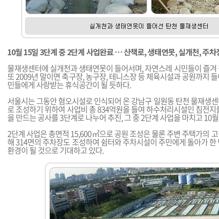
10월 15일 3단계 중 2단계 사업완료 … 산책로, 생태연못, 실개천, 주차
물재생센터에 실개천과 생태연못이 들어서며, 자연스레 시민들이 즐겨 
또 2009년 말이면 축구장, 농구장, 테니스장 등 체육시설과 공원까지 
민들에게 사랑받는 휴식공간이 될 듯하다.
서울시는 그동안 혐오시설로 인식되어 온 강남구 일원동 탄천 물재생센
로 조성하기 위하여 사업비 총 834억원을 들여 하수처리시설인 침전지
을 만드는 공사를 3단계로 나누어 추진, 그 중 2단계 사업을 마치고 10월
2단계 사업은 총면적 15,600㎡으로 공원 조성은 물론 주변 주택가의 
해 314면의 주차장도 조성하여 쉼터와 주차시설이 주민에게 돌아가 한
환경이 될 것으로 기대하고 있다.