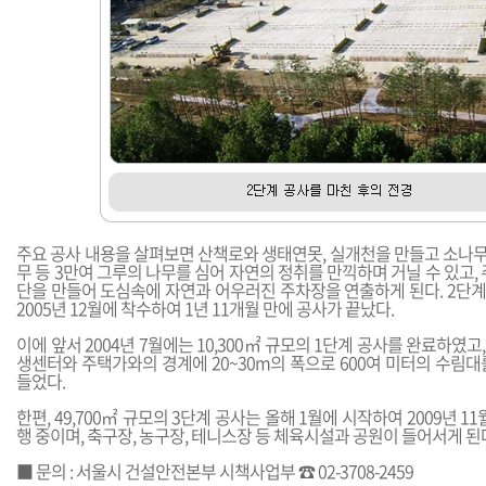
주요 공사 내용을 살펴보면 산책로와 생태연못, 실개천을 만들고 소나무,
무 등 3만여 그루의 나무를 심어 자연의 정취를 만끽하며 거닐 수 있고, 
단을 만들어 도심속에 자연과 어우러진 주차장을 연출하게 된다. 2단계
2005년 12월에 착수하여 1년 11개월 만에 공사가 끝났다.
이에 앞서 2004년 7월에는 10,300㎡ 규모의 1단계 공사를 완료하였고
생센터와 주택가와의 경계에 20~30m의 폭으로 600여 미터의 수림
들었다.
한편, 49,700㎡ 규모의 3단계 공사는 올해 1월에 시작하여 2009년 1
행 중이며, 축구장, 농구장, 테니스장 등 체육시설과 공원이 들어서게 된
■ 문의 : 서울시 건설안전본부 시책사업부 ☎ 02-3708-2459