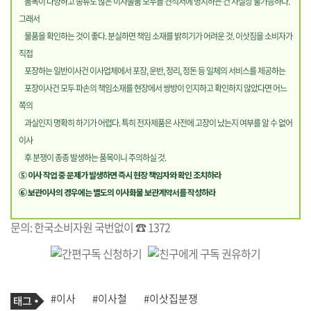
품목이 다양하고 종류도 많은 이사물품 모두를 견적서에 명시하는 건 사실상 불가능하다.
그래서
물품을 확인하는 것이 좋다. 분실하면 책임 소재를 밝히기가 어려운 것. 이삿짐을 소비자가
직접
포장하는 일반이사건 이사업체에서 포장, 운반, 정리, 정돈 등 일체의 서비스를 제공하는
포장이사건 모두 파손의 책임소재를 현장에서 쌍방이 인지하고 확인하지 않았다면 어느
쪽의
과실인지 명확히 하기가 어렵다. 특히 전자제품은 사전에 고장이 났는지 여부를 알 수 없어
이사
후 분쟁이 종종 발생하는 품목이니 주의하실 것.
⑤ 이사 작업 중 문제가 발생하면 즉시 현장 책임자와 확인 조치하라
⑥ 보관이사의 경우에는 별도의 이사화물 보관계약서를 작성하라
문의: 한국소비자원 국번없이 ☎ 1372
기
태
#이사
#이사철
#이삿집분쟁
사
그