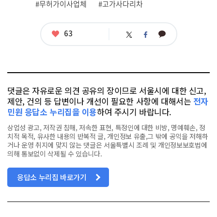
관
#무허가이사업체
#고가사다리차
련
태
그
좋
63
카
트
페
아
카
위
이
요
오
터
스
톡
북
댓글은 자유로운 의견 공유의 장이므로 서울시에 대한 신고,
제안, 건의 등 답변이나 개선이 필요한 사항에 대해서는
전자
민원 응답소 누리집을 이용
하여 주시기 바랍니다.
상업성 광고, 저작권 침해, 저속한 표현, 특정인에 대한 비방, 명예훼손, 정
치적 목적, 유사한 내용의 반복적 글, 개인정보 유출,그 밖에 공익을 저해하
거나 운영 취지에 맞지 않는 댓글은 서울특별시 조례 및 개인정보보호법에
의해 통보없이 삭제될 수 있습니다.
응답소 누리집 바로가기