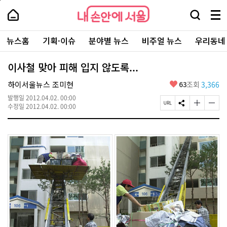
본
페
내
문
이
내
손
검
메
바
지
손
안
색
뉴
로
상
안
주
에
창
전
가
단
에
뉴스홈
기획·이슈
분야별 뉴스
비주얼 뉴스
우리동네
요
서
열
체
기
으
서
서
울
기
보
로
울
비
기
이
-
이사철 맞아 피해 입지 않도록...
스
동
서
바
울
좋
하이서울뉴스 조미현
63
조회
3,366
로
시
아
가
대
발행일
2012.04.02. 00:00
요
기
페
S
글
글
표
수정일
2012.04.02. 00:00
이
N
자
자
소
지
S
크
크
통
U
공
기
기
포
R
유
크
작
털
L
하
게
게
복
기
변
변
사
경
경
하
하
기
기