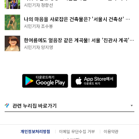
나볼까
시민기자 정향선
나의 마음을 사로잡은 건축물은? '서울시 건축상' 수
상작 공개!
시민기자 조수봉
한여름에도 얼음장 같은 계곡물! 서울 '진관사 계곡'이
천국이네~
시민기자 양지영
다
A
운
p
로
p
드
S
하
t
기
o
관련 누리집 바로가기
G
r
o
e
o
에
g
서
l
다
개인정보처리방침
이메일 무단수집 거부
이용약관
e
운