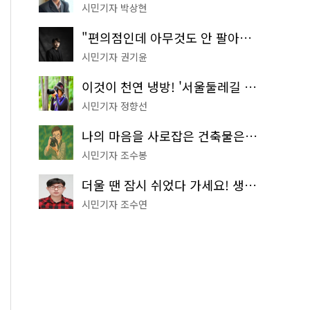
시민기자 박상현
"편의점인데 아무것도 안 팔아요" 서울에서 가장 특별한 편의점의 정체
시민기자 권기윤
이것이 천연 냉방! '서울둘레길 9코스'로 숲속 피서 떠나볼까
시민기자 정향선
나의 마음을 사로잡은 건축물은? '서울시 건축상' 수상작 공개!
시민기자 조수봉
더울 땐 잠시 쉬었다 가세요! 생수 냉장고부터 해피소·무더위쉼터까지
시민기자 조수연