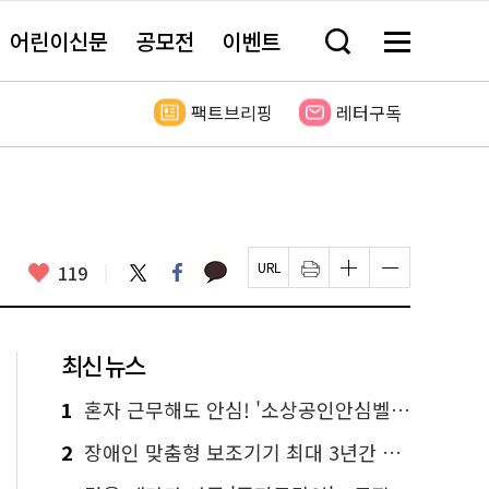
어린이신문
공모전
이벤트
검
메
색
뉴
창
전
열
체
팩트브리핑
레터구독
기
보
기
카
좋
트
페
119
페
인
글
글
카
위
이
아
이
쇄
자
자
오
터
스
요
지
하
크
크
톡
북
U
기
기
기
R
새
크
작
L
창
게
게
최신 뉴스
복
열
변
변
사
림
경
경
하
하
1
혼자 근무해도 안심! '소상공인안심벨' 신청하세요
기
기
2
장애인 맞춤형 보조기기 최대 3년간 무상 대여…삶의 질 높인다