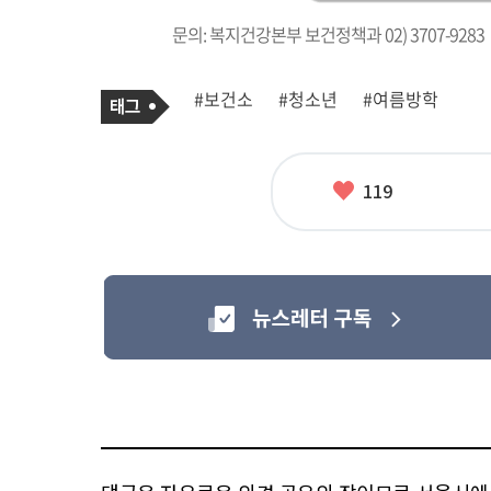
문의: 복지건강본부 보건정책과 02) 3707-9283
기
태
#보건소
#청소년
#여름방학
사
그
관
련
태
그
좋
119
아
요