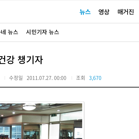
주
뉴스
영상
매거진
요
서
비
스
바
네 뉴스
시민기자 뉴스
로
가
기"
건강 챙기자
수정일
2011.07.27. 00:00
조회
3,670