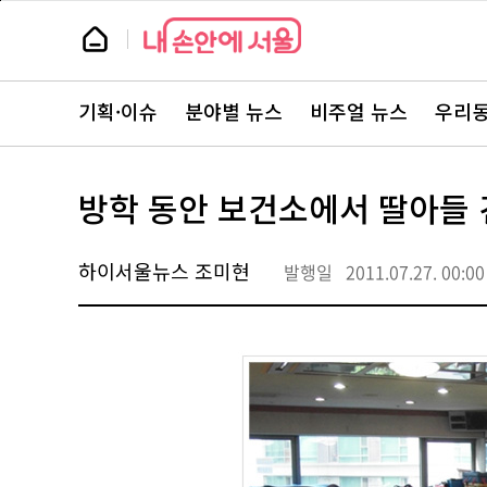
본
페
문
이
뉴
바
지
스
로
상
룸
가
단
뉴
기
으
스
로
기획·이슈
분야별 뉴스
비주얼 뉴스
우리동
주
이
요
동
서
비
스
방학 동안 보건소에서 딸아들 
바
로
가
기
하이서울뉴스 조미현
발행일
2011.07.27. 00:00