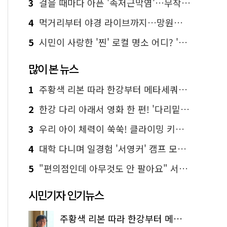
3
걸을 때마다 아픈 '족저근막염'…무작정 참지 말고 '이것' 해보세요!
4
먹거리부터 야경 라이브까지…망원한강공원 알짜 코스
5
시민이 사랑한 '찐' 로컬 명소 어디? '서울에디션25' 추천 코스
많이 본 뉴스
1
주황색 리본 따라 한강부터 메타세쿼이아 숲길까지…서울둘레길 15코스
2
한강 다리 아래서 영화 한 편! '다리밑 영화관' 무료 상영
3
우리 아이 체력이 쑥쑥! 클라이밍 키즈카페·어린이 체력장
4
대학 다니며 일경험 '서영커' 캠프 모집…전액 무료
5
"편의점인데 아무것도 안 팔아요" 서울에서 가장 특별한 편의점의 정체
시민기자 인기뉴스
주황색 리본 따라 한강부터 메타세쿼이아 숲길까지…서울둘레길 15코스