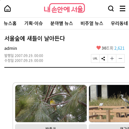
본
페
내
문
이
내
손
검
메
바
지
손
안
색
뉴
로
상
안
주
에
창
전
가
단
에
뉴스홈
기획·이슈
분야별 뉴스
비주얼 뉴스
우리동네
요
서
열
체
기
으
서
서
울
기
보
로
울
비
기
이
-
서울숲에 새들이 날아든다
스
동
서
바
울
좋
admin
30
조회
2,621
로
시
아
가
대
발행일
2007.09.19. 00:00
요
기
페
S
글
글
표
수정일
2007.09.19. 00:00
이
N
자
자
소
지
S
크
크
통
U
공
기
기
포
R
유
크
작
털
L
하
게
게
복
기
변
변
사
경
경
하
하
기
기