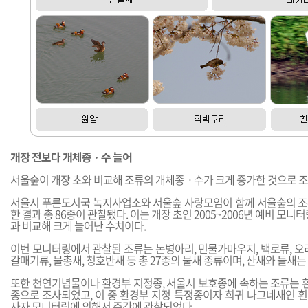
개장 전보다 개체종ㆍ수 늘어
서울숲이 개장 초와 비교해 조류의 개체종ㆍ수가 크게 증가한 것으로 조
서울시 푸른도시국 녹지사업소와 서울숲 사랑모임이 함께 서울숲의 
한 결과 총 86종이 관찰됐다. 이는 개장 초인 2005~2006년 예비 모니
과 비교해 크게 늘어난 수치이다.
이번 모니터링에서 관찰된 조류는 논병아리, 민물가마우지, 백로류, 오
갈매기류, 물총새, 청호반새 등 총 27종의 물새 종류이며, 산새와 들새는
또한 천연기념물이나 환경부 지정종, 서울시 보호종에 속하는 조류는 흰
종으로 조사되었고, 이 중 환경부 지정 특정종이자 희귀 나그네새인 
사자 모니터링에 의해서 주간에 관찰되었다.