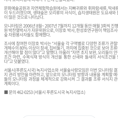
문화예술공원과 자연체험학습원에서는 지빠귀류와 휘파람새류, 딱새류,
이 두드러졌으며, 생태숲은 오리류의 서식이, 습지생태원은 도요새와 
이 많은 것으로 나타났다.
모니터링은 2006년 8월~ 2007년 7월까지 12개월 동안 매월 3회씩
원 박찬열박사가 자문위원으로, 이장호 박사, 한성호연구원이 책임조사
숲 자원봉사자들도 함께했다.
조사에 참여한 이장호 박사는 “서울숲 각 구역별로 다양한 조류가 관찰
개체수의 80% 이상이 참새, 집비둘기, 까치에 집중된 것으로 보아 조
개선해야 할 점이 많다”고 말했다. 아울러 “자연 초지 보완, 오리들이 
조건 마련, 수목식재 방식의 개선을 통한 산새와 들새의 서식조건을
다”고 덧붙였다.
서울시(푸른도시국) 녹지사업소와 서울숲사랑모임은 이번 모니터링 결
지 관리 방안을 마련하고, 앞으로의 모니터링 방향과 내용을 계획할 예
들의 모니터링 과정을 체계적으로 강화시켜 그 결과를 조류 서식지 
계획이다.
■ 문의 462-0253 (서울시 푸른도시국 녹지사업소)