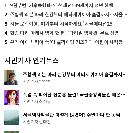
1
9월부턴 '기후동행패스' 쓰세요! 39세까지 청년 혜택
2
주황색 리본 따라 한강부터 메타세쿼이아 숲길까지…서울둘레길 15코스
3
서울 로컬여행, 여기부터 시작하세요 '서울에디션25'
4
한강 다리 아래서 영화 한 편! '다리밑 영화관' 무료 상영
5
우리 아이 체력이 쑥쑥! 클라이밍 키즈카페·어린이 체력장
시민기자 인기뉴스
주황색 리본 따라 한강부터 메타세쿼이아 숲길까지…
서울둘레길 15코스
시민기자 박상현
폭염 속 피어난 진분홍 물결! 국립중앙박물관 배롱나
무 명소
시민기자 최정윤
서울역사박물관 이렇게 많았어? 주말마다 한 곳씩 떠
나는 역사 산책
시민기자 김대진