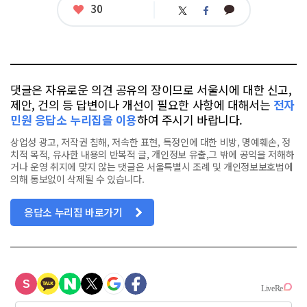
좋
30
카
트
페
아
카
위
이
요
오
터
스
톡
북
댓글은 자유로운 의견 공유의 장이므로 서울시에 대한 신고,
제안, 건의 등 답변이나 개선이 필요한 사항에 대해서는
전자
민원 응답소 누리집을 이용
하여 주시기 바랍니다.
상업성 광고, 저작권 침해, 저속한 표현, 특정인에 대한 비방, 명예훼손, 정
치적 목적, 유사한 내용의 반복적 글, 개인정보 유출,그 밖에 공익을 저해하
거나 운영 취지에 맞지 않는 댓글은 서울특별시 조례 및 개인정보보호법에
의해 통보없이 삭제될 수 있습니다.
응답소 누리집 바로가기