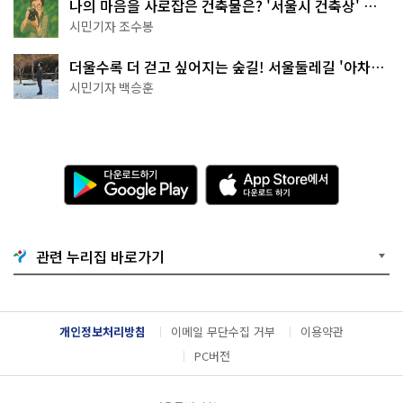
나의 마음을 사로잡은 건축물은? '서울시 건축상' 수
상작 공개!
시민기자 조수봉
더울수록 더 걷고 싶어지는 숲길! 서울둘레길 '아차산
코스'
시민기자 백승훈
다
A
운
p
로
p
드
S
하
t
기
o
관련 누리집 바로가기
G
r
o
e
o
에
g
서
l
다
개인정보처리방침
이메일 무단수집 거부
이용약관
e
운
P
로
PC버전
l
드
a
하
y
기