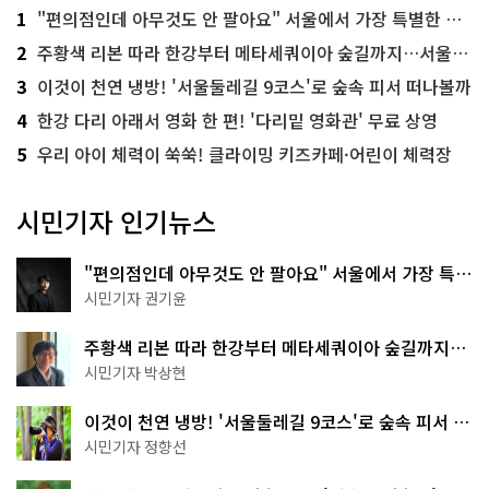
1
"편의점인데 아무것도 안 팔아요" 서울에서 가장 특별한 편의점의 정체
2
주황색 리본 따라 한강부터 메타세쿼이아 숲길까지…서울둘레길 15코스
3
이것이 천연 냉방! '서울둘레길 9코스'로 숲속 피서 떠나볼까
4
한강 다리 아래서 영화 한 편! '다리밑 영화관' 무료 상영
5
우리 아이 체력이 쑥쑥! 클라이밍 키즈카페·어린이 체력장
시민기자 인기뉴스
"편의점인데 아무것도 안 팔아요" 서울에서 가장 특별
한 편의점의 정체
시민기자 권기윤
주황색 리본 따라 한강부터 메타세쿼이아 숲길까지…
서울둘레길 15코스
시민기자 박상현
이것이 천연 냉방! '서울둘레길 9코스'로 숲속 피서 떠
나볼까
시민기자 정향선