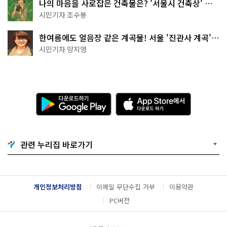
나의 마음을 사로잡은 건축물은? '서울시 건축상' 수
상작 공개!
시민기자 조수봉
한여름에도 얼음장 같은 계곡물! 서울 '진관사 계곡'이
천국이네~
시민기자 양지영
다
A
운
p
로
p
드
S
하
t
기
o
관련 누리집 바로가기
G
r
o
e
o
에
g
서
l
다
개인정보처리방침
이메일 무단수집 거부
이용약관
e
운
P
로
PC버전
l
드
a
하
y
기