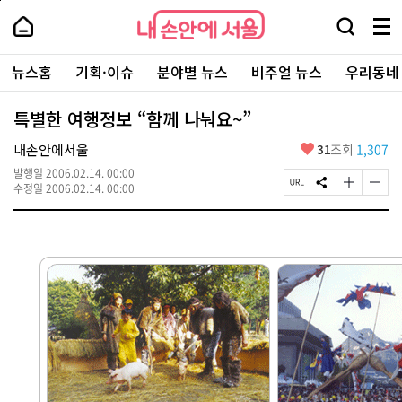
본
페
내
문
이
내
손
검
메
바
지
손
안
색
뉴
로
상
안
주
에
창
전
가
단
에
뉴스홈
기획·이슈
분야별 뉴스
비주얼 뉴스
우리동네
요
서
열
체
기
으
서
서
울
기
보
로
울
비
기
이
-
특별한 여행정보 “함께 나눠요~”
스
동
서
바
울
좋
내손안에서울
31
조회
1,307
로
시
아
가
대
발행일
2006.02.14. 00:00
요
기
페
S
글
글
표
수정일
2006.02.14. 00:00
이
N
자
자
소
지
S
크
크
통
U
공
기
기
포
R
유
크
작
털
L
하
게
게
복
기
변
변
사
경
경
하
하
기
기