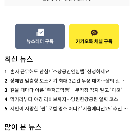
최신 뉴스
1
혼자 근무해도 안심! '소상공인안심벨' 신청하세요
2
장애인 맞춤형 보조기기 최대 3년간 무상 대여…삶의 질 높인다
3
걸을 때마다 아픈 '족저근막염'…무작정 참지 말고 '이것' 해보세요!
4
먹거리부터 야경 라이브까지…망원한강공원 알짜 코스
5
시민이 사랑한 '찐' 로컬 명소 어디? '서울에디션25' 추천 코스
많이 본 뉴스