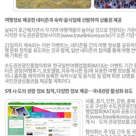
여행정보 제공한 네티즌과 숙박·음식업체 선발하여 상품권 제공
날씨가 포근해지면서 각 지역 여행객들이 늘어날 것으로 전망되는 가운데
시작한 수도권관광정보사이트(
www.travelinkorea.or.kr
)가 오픈 기념
21일까지 계속되는 이번 이벤트는, 네티즌들 간의 여행 정보를 공유하
행 문화 정착을 유도하는 것과 함께, 일반 네티즌의 참여를 통해 여행 
해 기획된 것.
수도권관광진흥협의회와 한국일반여행업협회(KATA)는 이벤트 기간 
티즌 광장(여행후기, 포토앨범, 자유게시판 등)에 유용한 여행 정보를 
미니 홈피를 제작하여 등록한 숙박시설 및 음식점 등 업체 회원 10명을
국민관광상품권을 제공할 계획이다.
5개 시·도의 관광 정보 집적, 다양한 정보 제공…국내관광 활성화 유도
서울, 경기, 인천, 강원, 충
도로 구성된 수도권관광진
행업협회(KATA)와 공동
트(
www.travelinkorea.or.
개 시ㆍ도의 관광정보를 2
협의회는 주 5일 근무 등