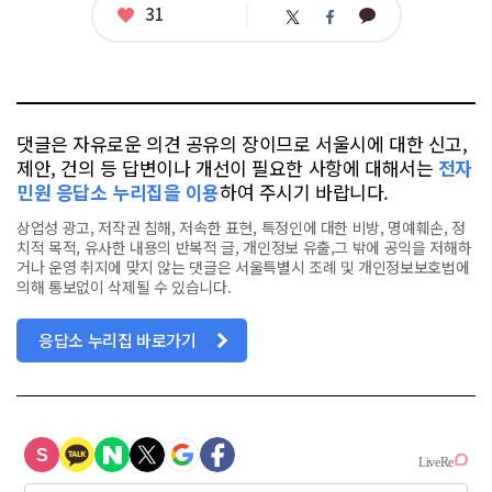
좋
31
카
트
페
아
카
위
이
요
오
터
스
톡
북
댓글은 자유로운 의견 공유의 장이므로 서울시에 대한 신고,
제안, 건의 등 답변이나 개선이 필요한 사항에 대해서는
전자
민원 응답소 누리집을 이용
하여 주시기 바랍니다.
상업성 광고, 저작권 침해, 저속한 표현, 특정인에 대한 비방, 명예훼손, 정
치적 목적, 유사한 내용의 반복적 글, 개인정보 유출,그 밖에 공익을 저해하
거나 운영 취지에 맞지 않는 댓글은 서울특별시 조례 및 개인정보보호법에
의해 통보없이 삭제될 수 있습니다.
응답소 누리집 바로가기