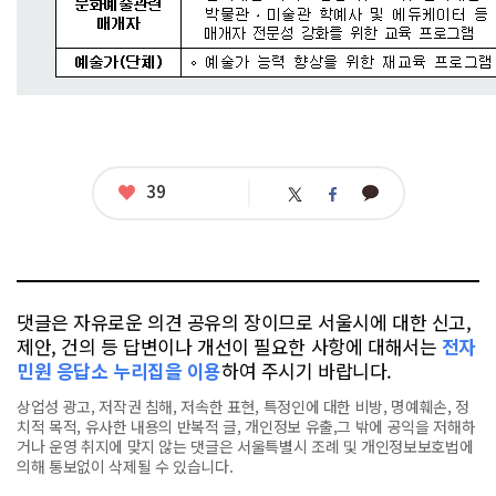
좋
39
카
트
페
아
카
위
이
요
오
터
스
톡
북
댓글은 자유로운 의견 공유의 장이므로 서울시에 대한 신고,
제안, 건의 등 답변이나 개선이 필요한 사항에 대해서는
전자
민원 응답소 누리집을 이용
하여 주시기 바랍니다.
상업성 광고, 저작권 침해, 저속한 표현, 특정인에 대한 비방, 명예훼손, 정
치적 목적, 유사한 내용의 반복적 글, 개인정보 유출,그 밖에 공익을 저해하
거나 운영 취지에 맞지 않는 댓글은 서울특별시 조례 및 개인정보보호법에
의해 통보없이 삭제될 수 있습니다.