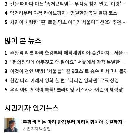
3
걸을 때마다 아픈 '족저근막염'…무작정 참지 말고 '이것' 해보세요!
4
먹거리부터 야경 라이브까지…망원한강공원 알짜 코스
5
시민이 사랑한 '찐' 로컬 명소 어디? '서울에디션25' 추천 코스
많이 본 뉴스
1
주황색 리본 따라 한강부터 메타세쿼이아 숲길까지…서울둘레길 15코스
2
"편의점인데 아무것도 안 팔아요" 서울에서 가장 특별한 편의점의 정체
3
이것이 천연 냉방! '서울둘레길 9코스'로 숲속 피서 떠나볼까
4
한강 다리 아래서 영화 한 편! '다리밑 영화관' 무료 상영
5
우리 아이 체력이 쑥쑥! 클라이밍 키즈카페·어린이 체력장
시민기자 인기뉴스
주황색 리본 따라 한강부터 메타세쿼이아 숲길까지…
서울둘레길 15코스
시민기자 박상현