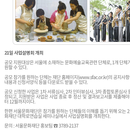
21일 사업설명회 개최
공모 지원대상은 서울에 소재하는 문화예술교육관련 단체로, 1개 단체가
원할 수 있다.
공모 참가를 원하는 단체는 재단 홈페이지(
www.sfac.or.kr
)의 공지사
내용과 신청서양식 등을 다운로드 받을 수 있다.
공모 신청한 사업은 1차 서류심사, 2차 인터뷰심사, 3차 종합토론심사 
정되고, 지원받은 사업은 사업 종료 후 정산 및 결과보고서를 제출해야
터 12월까지이다.
한편 서울문화재단은 참가를 원하는 단체들의 이해를 돕기 위해 오는 21일
화재단 대학로연습실 세미나실에서 사업설명회를 개최한다.
문의 : 서울문화재단 홍보팀 ☎ 3789-2137