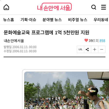
본
페
내
문
이
내
손
검
메
바
지
손
안
색
뉴
로
상
안
주
에
창
전
가
단
에
뉴스홈
기획·이슈
분야별 뉴스
비주얼 뉴스
우리동네
요
서
열
체
기
으
서
서
울
기
보
로
울
비
기
이
-
문화예술교육 프로그램에 1억 5천만원 지원
스
동
서
바
울
좋
내손안에서울
39
조회
898
로
시
아
가
대
발행일
2006.02.13. 00:00
요
기
페
S
글
글
표
수정일
2006.02.13. 00:00
이
N
자
자
소
지
S
크
크
통
U
공
기
기
포
R
유
크
작
털
L
하
게
게
복
기
변
변
사
경
경
하
하
기
기