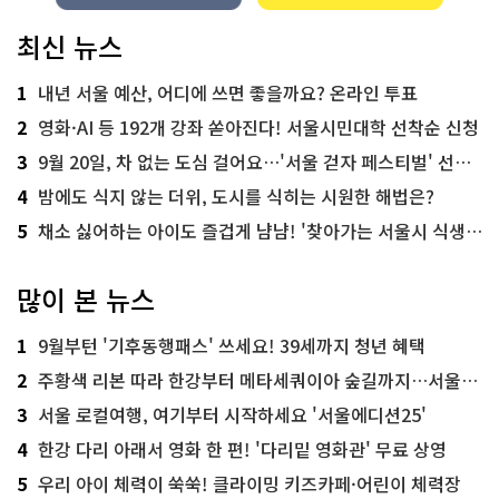
최신 뉴스
1
내년 서울 예산, 어디에 쓰면 좋을까요? 온라인 투표
2
영화·AI 등 192개 강좌 쏟아진다! 서울시민대학 선착순 신청
3
9월 20일, 차 없는 도심 걸어요…'서울 걷자 페스티벌' 선착순 5천명
4
밤에도 식지 않는 더위, 도시를 식히는 시원한 해법은?
5
채소 싫어하는 아이도 즐겁게 냠냠! '찾아가는 서울시 식생활 교육' 현장
많이 본 뉴스
1
9월부턴 '기후동행패스' 쓰세요! 39세까지 청년 혜택
2
주황색 리본 따라 한강부터 메타세쿼이아 숲길까지…서울둘레길 15코스
3
서울 로컬여행, 여기부터 시작하세요 '서울에디션25'
4
한강 다리 아래서 영화 한 편! '다리밑 영화관' 무료 상영
5
우리 아이 체력이 쑥쑥! 클라이밍 키즈카페·어린이 체력장