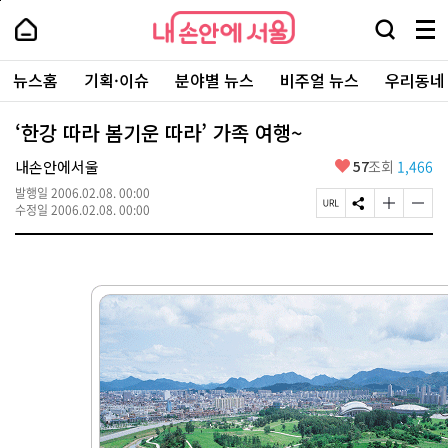
본
페
내
문
이
내
손
검
메
바
지
손
안
색
뉴
로
상
안
주
에
창
전
가
단
에
뉴스홈
기획·이슈
분야별 뉴스
비주얼 뉴스
우리동네
요
서
열
체
기
으
서
서
울
기
보
로
울
비
기
이
-
‘한강 따라 봄기운 따라’ 가족 여행~
스
동
서
바
울
좋
내손안에서울
57
조회
1,466
로
시
아
가
대
발행일
2006.02.08. 00:00
요
기
페
S
글
글
표
수정일
2006.02.08. 00:00
이
N
자
자
소
지
S
크
크
통
U
공
기
기
포
R
유
크
작
털
L
하
게
게
복
기
변
변
사
경
경
하
하
기
기