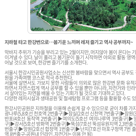
지하철 타고 한강변으로…봄기운 느끼며 레저 즐기고 역사 공부까지~
막바지 추위가 기승을 부리고 있는 2월이지만, 머지않아 봄이 온다는 
이겨낼 수 있다. 날이 풀리고 봄기운이 돌기 시작하면 야외로 활동 영
어날 것으로 보여, 한강변 즐기기를 소개한다.
서울시 한강시민공원사업소는 신선한 봄바람을 맞으면서 역사 공부도 
원을 가족여행 코스로 적극 추천한다.
서울에 살면서도 가보지 못한 사람들이 의외로 많은 한강변 문화 유적
하면서 자연스럽게 역사 공부를 할 수 있을 뿐만 아니라, 자전거와 인
서 살아있는 자연을 배울 수 있는 기회가 될 것으로 기대하고 있다.
다양한 레저시설과 생태공원 및 철새탐험 프로그램 등을 활용할 수도 있
한강시민공원은 지하철을 이용해 손쉽게 갈 수 있으므로 굳이 차를 가지
광나루(5,8호선 천호역 2번출구)▶잠실(2호선 신천역 7번출구)▶잠원(
반포(4호선 동작역 2번출구)▶여의도(5호선 여의나루역 3번출구)▶양
구)▶강서(5호선 방화역 2번출구)▶뚝섬(7호선 뚝섬유원지역 2,3번출구
번출구)▶망원(2호선 합정역 1번출구)▶난지(7호선 마포구청역 7번 
역 8번출구-공원내 인라인, 자전거는 이용 안 됨)