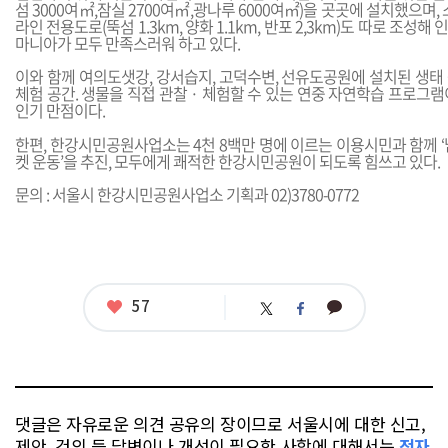
섬 3000여㎡,잠실 2700여㎡,광나루 6000여㎡)을 곳곳에 설치했으며,
라인 전용도로(뚝섬 1.3km, 양화 1.1km, 반포 2,3km)도 따로 조성
마니아가 모두 만족스러워 하고 있다.
이와 함께 여의도샛강, 강서습지, 고덕수변, 선유도공원에 설치된 생태
체험 공간. 생물을 직접 관찰 · 체험할 수 있는 연중 자연학습 프로그
인기 만점이다.
한편, 한강시민공원사업소는 4천 8백만 명에 이르는 이용시민과 함께 
켓 운동’을 추진, 모두에게 쾌적한 한강시민공원이 되도록 힘쓰고 있다.
문의 : 서울시 한강시민공원사업소 기획과 02)3780-0772
좋
57
카
트
페
아
카
위
이
요
오
터
스
톡
북
댓글은 자유로운 의견 공유의 장이므로 서울시에 대한 신고,
제안, 건의 등 답변이나 개선이 필요한 사항에 대해서는
전자