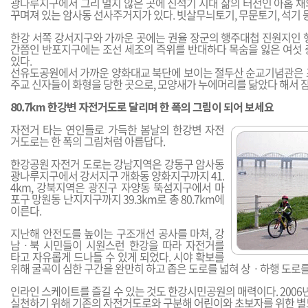
광나루지구에서 그리 멀지 않은 곳에 신석기 시대 삶의 터전인 아홉 채
꾸며져 있는 암사동 선사주거지가 있다. 빗살무늬토기, 무문토기, 석기 등
한강 서쪽 강서지구와 가까운 곳에는 권율 장군의 행주대첩 진원지인 행
간쯤인 반포지구에는 조선 세조의 즉위를 반대하다 목숨을 잃은 여섯 
있다.
선유도공원에서 가까운 양화대교 북단에 보이는 절두산 순교기념관은 
주교 신자들이 화형을 당한 곳으로, 모양새가 누에머리를 닮았다 해서 
80.7km 한강변 자전거도로 달리며 한 폭의 그림이 되어 보세요
자전거 타는 연인들로 가득한 봄날의 한강변 자전
거도로는 한 폭의 그림처럼 아름답다.
한강공원 자전거 도로는 강남지역은 강동구 암사동
광나루지구에서 강서지구 개화동 양화지구까지 41.
4km, 강북지역은 광진구 자양동 뚝섬지구에서 마
포구 망원동 난지지구까지 39.3km로 총 80.7km에
이른다.
지난해 안전도를 높이는 구조개선 공사를 마쳐, 강
남ㆍ북 시민들이 시원스런 한강을 따라 자전거를
타고 자유롭게 드나들 수 있게 되었다. 시야 확보를
위해 굴곡이 심한 구간을 완만히 하고 좁은 도로를 넓혀 상ㆍ하행 도로를
인라인 스케이트를 즐길 수 있는 것도 한강시민공원의 매력이다. 2006년
실천하기 위해 기존의 자전거도로와 구분해 어린이와 초보자를 위한 별