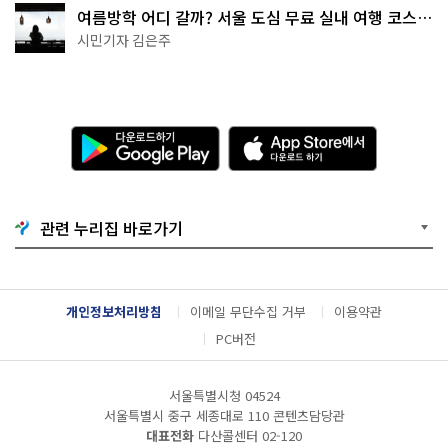
여름방학 어디 갈까? 서울 도심 무료 실내 여행 코스
추천
시민기자 김은주
다
A
운
p
로
p
드
S
하
t
기
o
관련 누리집 바로가기
G
r
o
e
o
에
g
서
l
다
개인정보처리방침
이메일 무단수집 거부
이용약관
e
운
P
로
PC버전
l
드
a
하
y
기
서울특별시청 04524
서울특별시 중구 세종대로 110 콘텐츠담당관
대표전화
다산콜센터
02-120