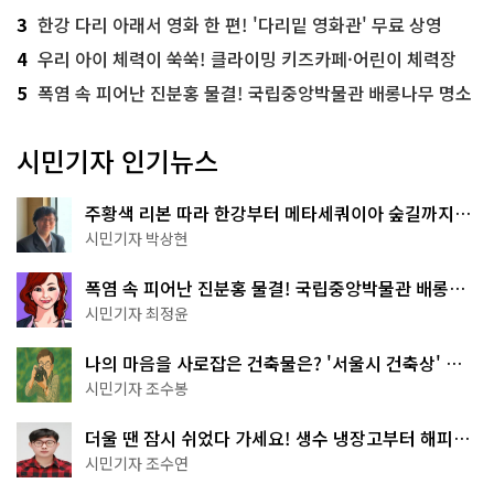
3
한강 다리 아래서 영화 한 편! '다리밑 영화관' 무료 상영
4
우리 아이 체력이 쑥쑥! 클라이밍 키즈카페·어린이 체력장
5
폭염 속 피어난 진분홍 물결! 국립중앙박물관 배롱나무 명소
시민기자 인기뉴스
주황색 리본 따라 한강부터 메타세쿼이아 숲길까지…
서울둘레길 15코스
시민기자 박상현
폭염 속 피어난 진분홍 물결! 국립중앙박물관 배롱나
무 명소
시민기자 최정윤
나의 마음을 사로잡은 건축물은? '서울시 건축상' 수
상작 공개!
시민기자 조수봉
더울 땐 잠시 쉬었다 가세요! 생수 냉장고부터 해피소
·무더위쉼터까지
시민기자 조수연