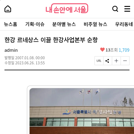
본
페
내
문
이
내
손
검
메
바
지
손
안
색
뉴
로
상
안
주
에
창
전
가
단
에
뉴스홈
기획·이슈
분야별 뉴스
비주얼 뉴스
우리동네
요
서
열
체
기
으
서
서
울
기
보
로
울
비
기
이
-
한강 르네상스 이끌 한강사업본부 순항
스
동
서
바
울
좋
admin
13
조회
1,709
로
시
아
가
대
발행일
2007.01.08. 00:00
요
기
페
S
글
글
표
수정일
2023.06.26. 13:55
이
N
자
자
소
지
S
크
크
통
U
공
기
기
포
R
유
크
작
털
L
하
게
게
복
기
변
변
사
경
경
하
하
기
기