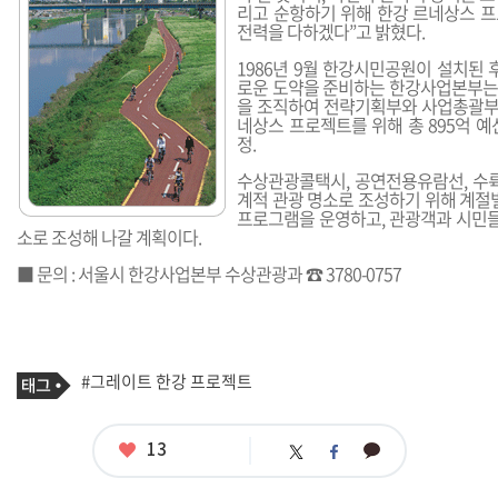
리고 순항하기 위해 한강 르네상스 
전력을 다하겠다”고 밝혔다.
1986년 9월 한강시민공원이 설치된 
로운 도약을 준비하는 한강사업본부는
을 조직하여 전략기획부와 사업총괄부를
네상스 프로젝트를 위해 총 895억 
정.
수상관광콜택시, 공연전용유람선, 수
계적 관광 명소로 조성하기 위해 계절
프로그램을 운영하고, 관광객과 시민들
소로 조성해 나갈 계획이다.
■ 문의 : 서울시 한강사업본부 수상관광과 ☎ 3780-0757
기
태
#그레이트 한강 프로젝트
사
그
관
련
태
좋
13
카
트
페
그
아
카
위
이
요
오
터
스