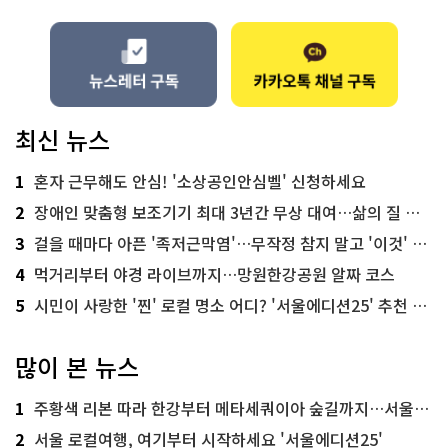
최신 뉴스
1
혼자 근무해도 안심! '소상공인안심벨' 신청하세요
2
장애인 맞춤형 보조기기 최대 3년간 무상 대여…삶의 질 높인다
3
걸을 때마다 아픈 '족저근막염'…무작정 참지 말고 '이것' 해보세요!
4
먹거리부터 야경 라이브까지…망원한강공원 알짜 코스
5
시민이 사랑한 '찐' 로컬 명소 어디? '서울에디션25' 추천 코스
많이 본 뉴스
1
주황색 리본 따라 한강부터 메타세쿼이아 숲길까지…서울둘레길 15코스
2
서울 로컬여행, 여기부터 시작하세요 '서울에디션25'