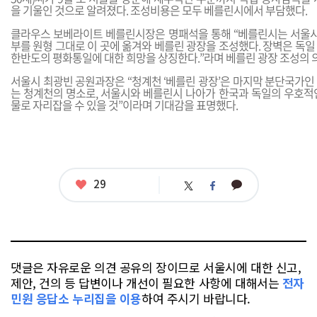
을 기울인 것으로 알려졌다. 조성비용은 모두 베를린시에서 부담했다.
클라우스 보베라이트 베를린시장은 명패석을 통해 “베를린시는 서울시
부를 원형 그대로 이 곳에 옮겨와 베를린 광장을 조성했다. 장벽은 독
한반도의 평화통일에 대한 희망을 상징한다.”라며 베를린 광장 조성의 
서울시 최광빈 공원과장은 “청계천 ‘베를린 광장’은 마지막 분단국가인
는 청계천의 명소로, 서울시와 베를린시 나아가 한국과 독일의 우호적
물로 자리잡을 수 있을 것”이라며 기대감을 표명했다.
좋
29
카
트
페
아
카
위
이
요
오
터
스
톡
북
댓글은 자유로운 의견 공유의 장이므로 서울시에 대한 신고,
제안, 건의 등 답변이나 개선이 필요한 사항에 대해서는
전자
민원 응답소 누리집을 이용
하여 주시기 바랍니다.