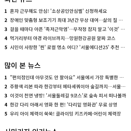
1
혼자 근무해도 안심! '소상공인안심벨' 신청하세요
2
장애인 맞춤형 보조기기 최대 3년간 무상 대여…삶의 질 높인다
3
걸을 때마다 아픈 '족저근막염'…무작정 참지 말고 '이것' 해보세요!
4
먹거리부터 야경 라이브까지…망원한강공원 알짜 코스
5
시민이 사랑한 '찐' 로컬 명소 어디? '서울에디션25' 추천 코스
많이 본 뉴스
1
"편의점인데 아무것도 안 팔아요" 서울에서 가장 특별한 편의점의 정체
2
주황색 리본 따라 한강부터 메타세쿼이아 숲길까지…서울둘레길 15코스
3
이것이 천연 냉방! '서울둘레길 9코스'로 숲속 피서 떠나볼까
4
한강 다리 아래서 영화 한 편! '다리밑 영화관' 무료 상영
5
우리 아이 체력이 쑥쑥! 클라이밍 키즈카페·어린이 체력장