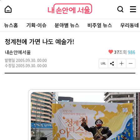
본
페
내
문
이
내
손
검
메
바
지
손
안
색
뉴
로
상
안
주
에
창
전
가
단
에
뉴스홈
기획·이슈
분야별 뉴스
비주얼 뉴스
우리동네
요
서
열
체
기
으
서
서
울
기
보
로
울
비
기
이
-
청계천에 가면 나도 예술가!
스
동
서
바
울
좋
내손안에서울
37
조회
986
로
시
아
가
대
발행일
2005.09.30. 00:00
요
기
페
S
글
글
표
수정일
2005.09.30. 00:00
이
N
자
자
소
지
S
크
크
통
U
공
기
기
포
R
유
크
작
털
L
하
게
게
복
기
변
변
사
경
경
하
하
기
기