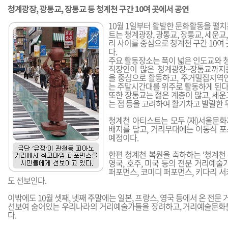
청계광장, 광통교, 장통교 등 청계천 구간 10여 곳에서 공연
10월 1일부터 활발한 문화활동을 펼치
트는 청계광장, 광통교, 장통교, 세운
리 사이를 중심으로 청계천 구간 10여
다.
주요 활동장소는 폭이 넓은 인도교와 
직장인이 많은 청계광장~장통교까지
을 중심으로 활동하고, 주거밀집지역
는 주말시간대를 위주로 활동하게 된다
또한 장통교는 젊은 계층이 많고, 세
는 점 등을 고려하여 활기차고 발랄한 
청계천 아티스트는 모두 (재)서울문
배지를 달고, 거리무대에는 이동식 
예정이다.
한편 청계천 복원을 축하하는 ‘청계천
영국, 호주, 미국 등의 전문 거리예술
퍼포먼스, 코미디 퍼포먼스, 키다리 
도 선보인다.
이밖에도 10월 셋째, 넷째 주말에는 일본, 프랑스, 영국 등에서 온 전
선보여 숨어있는 우리나라의 거리예술가들을 장려하고, 거리예술문화
다.