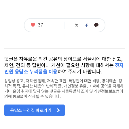
좋
37
카
트
페
아
카
위
이
요
오
터
스
톡
북
댓글은 자유로운 의견 공유의 장이므로 서울시에 대한 신고,
제안, 건의 등 답변이나 개선이 필요한 사항에 대해서는
전자
민원 응답소 누리집을 이용
하여 주시기 바랍니다.
상업성 광고, 저작권 침해, 저속한 표현, 특정인에 대한 비방, 명예훼손, 정
치적 목적, 유사한 내용의 반복적 글, 개인정보 유출,그 밖에 공익을 저해하
거나 운영 취지에 맞지 않는 댓글은 서울특별시 조례 및 개인정보보호법에
의해 통보없이 삭제될 수 있습니다.
응답소 누리집 바로가기