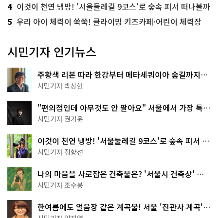
4
이것이 천연 냉방! '서울둘레길 9코스'로 숲속 피서 떠나볼까
5
우리 아이 체력이 쑥쑥! 클라이밍 키즈카페·어린이 체력장
시민기자 인기뉴스
주황색 리본 따라 한강부터 메타세쿼이아 숲길까지…
서울둘레길 15코스
시민기자 박상현
"편의점인데 아무것도 안 팔아요" 서울에서 가장 특별
한 편의점의 정체
시민기자 권기윤
이것이 천연 냉방! '서울둘레길 9코스'로 숲속 피서 떠
나볼까
시민기자 정향선
나의 마음을 사로잡은 건축물은? '서울시 건축상' 수
상작 공개!
시민기자 조수봉
한여름에도 얼음장 같은 계곡물! 서울 '진관사 계곡'이
천국이네~
시민기자 양지영