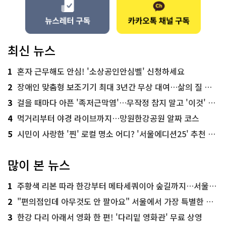
최신 뉴스
1
혼자 근무해도 안심! '소상공인안심벨' 신청하세요
2
장애인 맞춤형 보조기기 최대 3년간 무상 대여…삶의 질 높인다
3
걸을 때마다 아픈 '족저근막염'…무작정 참지 말고 '이것' 해보세요!
4
먹거리부터 야경 라이브까지…망원한강공원 알짜 코스
5
시민이 사랑한 '찐' 로컬 명소 어디? '서울에디션25' 추천 코스
많이 본 뉴스
1
주황색 리본 따라 한강부터 메타세쿼이아 숲길까지…서울둘레길 15코스
2
"편의점인데 아무것도 안 팔아요" 서울에서 가장 특별한 편의점의 정체
3
한강 다리 아래서 영화 한 편! '다리밑 영화관' 무료 상영