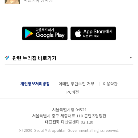
다
A
운
p
로
p
드
S
하
t
기
o
관련 누리집 바로가기
G
r
o
e
o
에
g
서
l
다
개인정보처리방침
이메일 무단수집 거부
이용약관
e
운
P
로
PC버전
l
드
a
하
y
기
서울특별시청 04524
서울특별시 중구 세종대로 110 콘텐츠담당관
대표전화
다산콜센터
02-120
ⓒ
2020. Seoul Metropolitan Government all rights reserved.