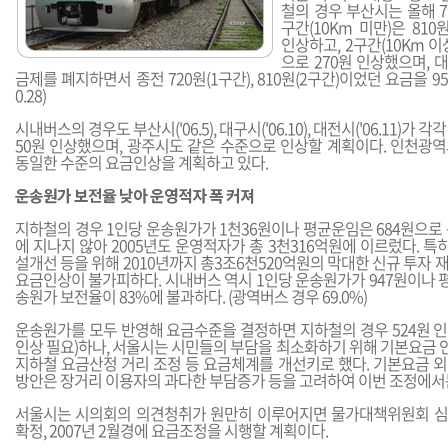
철의 경우 부산시는 올해 
구간(10Km 미만)은 810
인상하고, 2구간(10Km 이상
으로 270원 인상했으며, 
금제를 폐지하면서 종전 720원(1구간), 810원(2구간)이었던 요금을 950
0.28)
시내버스의 경우도 부산시('06.5), 대구시('06.10), 대전시('06.11)가 각
50원 인상했으며, 광주시도 같은 수준으로 인상할 계획이다. 인천광
동일한 수준의 요금인상을 계획하고 있다.
운송원가 보전율 낮아 운영적자 폭 커져
지하철의 경우 1인당 운송원가가 1천36원이나 평균운임은 684원으로
에 지나지 않아 2005년도 운영적자가 총 3천316억원에 이르렀다. 특히
설개선 등을 위해 2010년까지 총3조6천520억원의 막대한 신규 투자
요금인상이 불가피하다. 시내버스 역시 1인당 운송원가가 947원이나 
송원가 보전율이 83%에 불과하다. (광역버스 경우 69.0%)
운송원가를 모두 반영해 요금수준을 결정하면 지하철의 경우 524원 인
인상 필요)하나, 서울시는 시민들의 부담을 최소화하기 위해 기본요금 
지하철 요금산정 거리 조정 등 요금체계를 개선키로 했다. 기본요금 
방안은 장거리 이용자의 과다한 부담증가 등을 고려하여 이번 조정에서
서울시는 시의회의 의견청취가 원만히 이루어지면 물가대책위원회 심의
확정, 2007년 2월경에 요금조정을 시행할 계획이다.