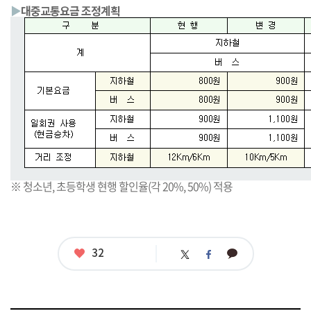
▶
대중교통요금 조정계획
※ 청소년, 초등학생 현행 할인율(각 20%, 50%) 적용
좋
32
카
트
페
아
카
위
이
요
오
터
스
톡
북