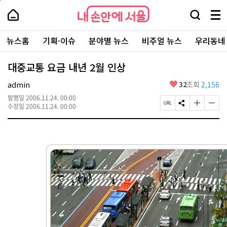
본
페
내
문
이
내
손
검
메
바
지
손
안
색
뉴
로
상
안
주
에
창
전
가
단
에
뉴스홈
기획·이슈
분야별 뉴스
비주얼 뉴스
우리동네
요
서
열
체
기
으
서
서
울
기
보
로
울
비
기
이
-
대중교통 요금 내년 2월 인상
스
동
서
바
울
좋
admin
32
조회
2,156
로
시
아
가
대
발행일
2006.11.24. 00:00
요
기
페
S
글
글
표
수정일
2006.11.24. 00:00
이
N
자
자
소
지
S
크
크
통
U
공
기
기
포
R
유
크
작
털
L
하
게
게
복
기
변
변
사
경
경
하
하
기
기