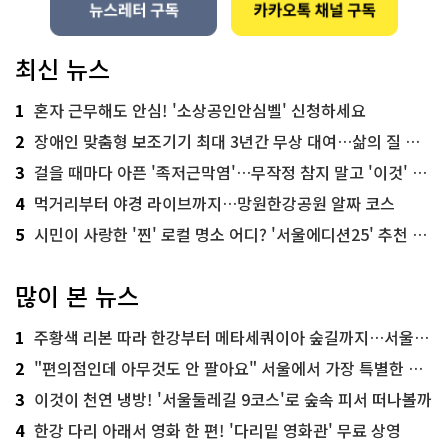
최신 뉴스
1
혼자 근무해도 안심! '소상공인안심벨' 신청하세요
2
장애인 맞춤형 보조기기 최대 3년간 무상 대여…삶의 질 높인다
3
걸을 때마다 아픈 '족저근막염'…무작정 참지 말고 '이것' 해보세요!
4
먹거리부터 야경 라이브까지…망원한강공원 알짜 코스
5
시민이 사랑한 '찐' 로컬 명소 어디? '서울에디션25' 추천 코스
많이 본 뉴스
1
주황색 리본 따라 한강부터 메타세쿼이아 숲길까지…서울둘레길 15코스
2
"편의점인데 아무것도 안 팔아요" 서울에서 가장 특별한 편의점의 정체
3
이것이 천연 냉방! '서울둘레길 9코스'로 숲속 피서 떠나볼까
4
한강 다리 아래서 영화 한 편! '다리밑 영화관' 무료 상영