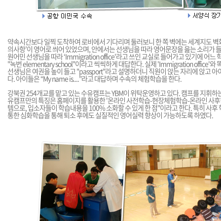
약속시간보다 일찍 도착하여 로비에서 기다리며 둘러보니 한 쪽 벽에는 세계지도 벽화가
의사항’이 영어로 씌어 있었으며, 안에서는 선생님을 따라 영어문장을 읊는 소리가 
원어민 선생님을 따라 ‘Immigration office'라고 쓰인 교실로 들어가고 있기에 
"녹번 elementary school"이라고 씩씩하게 대답한다. 실제 'Immigration offic
선생님은 여권을 높이 들고 "passport"라고 설명하더니 직원이 앉는 자리에 앉고 
다. 아이들은 “My name is...."라고 대답하며 수속의 체험학습을 한다.
강북권 254개교를 맡고 있는 수유캠프는 YBM이 위탁운영하고 있다. 캠프를 지휘하는
유캠프만의 특징은 홈페이지를 활용한 '온라인 사전학습-현장체험학습-온라인 사후
템으로, 입소자들이 학습내용을 100% 소화할 수 있게 한 점"이라고 한다. 특히 사
통한 심화학습을 통해 퇴소 후에도 실질적인 영어실력 향상이 가능하도록 하였다.