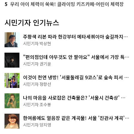
5
우리 아이 체력이 쑥쑥! 클라이밍 키즈카페·어린이 체력장
시민기자 인기뉴스
주황색 리본 따라 한강부터 메타세쿼이아 숲길까지…
서울둘레길 15코스
시민기자 박상현
"편의점인데 아무것도 안 팔아요" 서울에서 가장 특별
한 편의점의 정체
시민기자 권기윤
이것이 천연 냉방! '서울둘레길 9코스'로 숲속 피서 떠
나볼까
시민기자 정향선
나의 마음을 사로잡은 건축물은? '서울시 건축상' 수
상작 공개!
시민기자 조수봉
한여름에도 얼음장 같은 계곡물! 서울 '진관사 계곡'이
천국이네~
시민기자 양지영