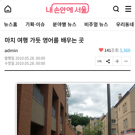
본
페
내
문
이
내
손
검
메
바
지
손
안
색
뉴
로
상
안
주
에
창
전
가
단
에
뉴스홈
기획·이슈
분야별 뉴스
비주얼 뉴스
우리동네
요
서
열
체
기
으
서
서
울
기
보
로
울
비
기
이
-
마치 여행 가듯 영어를 배우는 곳
스
동
서
바
울
좋
admin
141
조회
3,360
로
시
아
가
대
발행일
2010.05.28. 00:00
요
기
페
S
글
글
표
수정일
2010.05.28. 00:00
이
N
자
자
소
지
S
크
크
통
U
공
기
기
포
R
유
크
작
털
L
하
게
게
복
기
변
변
사
경
경
하
하
기
기