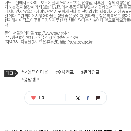
어느 교실에서도 화이트보드에 글씨 쓰며 가르치는 선생님, 지루한 표정의 학생은 없다
지 노는 건지 분간이 가지 않는다. 현장에서 온몸으로 부딪쳐 체험하면서 그야말로 즐
가 재미있지 않을까? 재미있으면 자꾸 하게 된다. 어린이의 영어학습에서 가장 중요한
일 게다. 그런 의미에서 영어마을은 정말 좋은 곳이다. 안타까운 점은 학교별로 영어
현저해서 아직도 이곳을 구경하지 못한 학생들이 많다는 사실이다. 앞으로 학교장들
다.
문의: 서울영어마을
http://www.sev.go.kr
,
수유캠프 02) 783-0509(주간), 02) 3499-3048/9
(저녁 7시~다음날 9시, 혹은 휴무일),
http://suyu.sev.go.kr
기
태
#서울영어마을
#수유캠프
#관악캠프
사
그
관
#풍납캠프
련
태
그
좋
141
카
트
페
아
카
위
이
요
오
터
스
톡
북