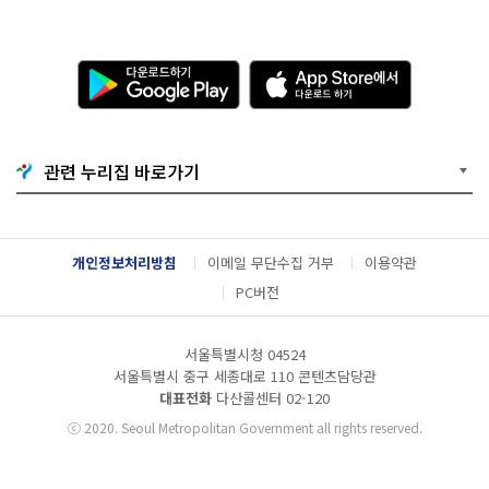
다
A
운
p
로
p
드
S
하
t
기
o
관련 누리집 바로가기
G
r
o
e
o
에
g
서
l
다
개인정보처리방침
이메일 무단수집 거부
이용약관
e
운
P
로
PC버전
l
드
a
하
y
기
서울특별시청 04524
서울특별시 중구 세종대로 110 콘텐츠담당관
대표전화
다산콜센터
02-120
ⓒ
2020. Seoul Metropolitan Government all rights reserved.