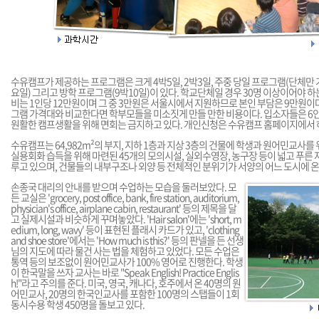
수유캠프가 제공하는 프로그램은 크게 4박5일, 2박3일, 주중 당일 프로그램(단체만 가
요일) 그리고 방학 프로그램(9박10일)이 있다. 학교단체일 경우 30명 이상이어야 하
비는 1인당 12만원이며 그 중 3만원은 서울시에서 지원하므로 본인 부담은 9만원이다
그램 가격대와 비교한다면 학부모들을 미소짓게 만들 만한 비용이다. 입소자들은 6
원활한 캠프생활을 위해 면회는 금지하고 있다. 개인신청은 수유캠프 홈페이지에서 
수유캠프는 64,982m²의 부지, 지하 1층과 지상 3층의 건물에 학생과 원어민교사를
실용회화 습득을 위해 마련된 45개의 모의시설, 실외수영장, 농구장 등이 넓고 푸른 
루고 있으며, 건물들의 내부구조나 외양 등 전체적인 분위기가 서양의 어느 도시에 온 
손종국 대리의 안내를 받으며 수업하는 모습을 둘러보았다. 모
든 교실은 'grocery, post office, bank, fire station, auditorium,
physician's office, airplane cabin, restaurant' 등의 제목을 달
고 실제시설과 비슷하게 꾸며놓았다. 'Hair salon'에는 'short, m
edium, long, wavy' 등이 표현된 플래시 카드가 있고, 'clothing
and shoe store'에서는 'How much is this?' 등의 판넬을 든 선생
님의 지도에 따라 물건 사는 법을 체험하고 있었다. 모든 수업은
통역 등의 보조없이 원어민교사가 100% 영어로 진행한다. 학생
이 한국말을 쓰자 교사는 바로 "Speak English! Practice Englis
h!"라고 주의를 준다. 미국, 영국, 캐나다, 호주에서 온 40명의 원
어민교사, 20명의 한국인교사를 포함한 100명의 스탭들이 1회
동시수용 학생 450명을 돌보고 있다.