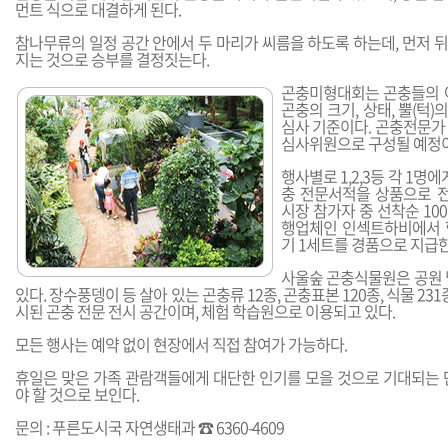
먼트 식으로 대결하게 된다.
참나무류의 일정 공간 안에서 두 마리가 씨름을 하도록 하는데, 먼저 
지는 것으로 승부를 결정짓는다.
곤충미형대회는 곤충들의 
곤충의 크기, 상태, 뿔(턱)
심사 기준이다. 곤충전문가 
심사위원으로 구성될 예정
행사별로 1,2,3등 각 1명
충 전문서적을 상품으로 전
시장 참가자 중 선착순 1
행업체인 인섹트하비에서 
기 1세트를 경품으로 지급한
사울숲 곤충식물원은 공원 
있다. 장수풍뎅이 등 살아 있는 곤충류 12종, 곤충표본 120종, 식물 231종
시된 곤충 전문 전시 공간이며, 체험 학습원으로 이용되고 있다.
모든 행사는 예약 없이 현장에서 직접 참여가 가능하다.
휴일은 맞은 가족 관람객들에게 대단한 인기를 모을 것으로 기대되는 
야 할 것으로 보인다.
문의 : 푸른도시국 자연생태과 ☎ 6360-4609