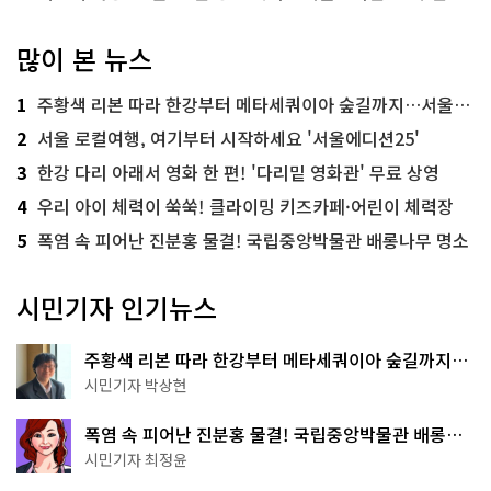
많이 본 뉴스
1
주황색 리본 따라 한강부터 메타세쿼이아 숲길까지…서울둘레길 15코스
2
서울 로컬여행, 여기부터 시작하세요 '서울에디션25'
3
한강 다리 아래서 영화 한 편! '다리밑 영화관' 무료 상영
4
우리 아이 체력이 쑥쑥! 클라이밍 키즈카페·어린이 체력장
5
폭염 속 피어난 진분홍 물결! 국립중앙박물관 배롱나무 명소
시민기자 인기뉴스
주황색 리본 따라 한강부터 메타세쿼이아 숲길까지…
서울둘레길 15코스
시민기자 박상현
폭염 속 피어난 진분홍 물결! 국립중앙박물관 배롱나
무 명소
시민기자 최정윤