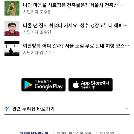
나의 마음을 사로잡은 건축물은? '서울시 건축상' 수
상작 공개!
시민기자 조수봉
더울 땐 잠시 쉬었다 가세요! 생수 냉장고부터 해피소
·무더위쉼터까지
시민기자 조수연
여름방학 어디 갈까? 서울 도심 무료 실내 여행 코스
추천
시민기자 김은주
다
A
운
p
로
p
드
S
하
t
기
o
관련 누리집 바로가기
G
r
o
e
o
에
g
서
l
다
개인정보처리방침
이메일 무단수집 거부
이용약관