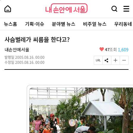
본
페
내
문
이
내
손
검
메
바
지
손
안
색
뉴
로
상
안
주
에
창
전
가
단
에
뉴스홈
기획·이슈
분야별 뉴스
비주얼 뉴스
우리동네
요
서
열
체
기
으
서
서
울
기
보
로
울
비
기
이
-
사슴벌레가 씨름을 한다고?
스
동
서
바
울
좋
내손안에서울
47
조회
1,609
로
시
아
가
대
발행일
2005.08.16. 00:00
요
기
페
S
글
글
표
수정일
2005.08.16. 00:00
이
N
자
자
소
지
S
크
크
통
U
공
기
기
포
R
유
크
작
털
L
하
게
게
복
기
변
변
사
경
경
하
하
기
기