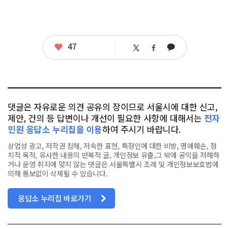
좋
47
카
트
페
아
카
위
이
요
오
터
스
톡
북
댓글은 자유로운 의견 공유의 장이므로 서울시에 대한 신고,
제안, 건의 등 답변이나 개선이 필요한 사항에 대해서는
전자
민원 응답소 누리집을 이용
하여 주시기 바랍니다.
상업성 광고, 저작권 침해, 저속한 표현, 특정인에 대한 비방, 명예훼손, 정
치적 목적, 유사한 내용의 반복적 글, 개인정보 유출,그 밖에 공익을 저해하
거나 운영 취지에 맞지 않는 댓글은 서울특별시 조례 및 개인정보보호법에
의해 통보없이 삭제될 수 있습니다.
응답소 누리집 바로가기