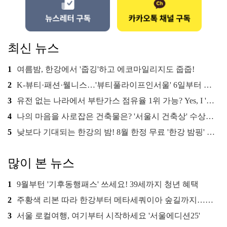
최신 뉴스
1
여름밤, 한강에서 '줍깅'하고 에코마일리지도 줍줍!
2
K-뷰티·패션·웰니스…'뷰티풀라이프인서울' 6일부터 사전 예약
3
유전 없는 나라에서 부탄가스 점유율 1위 가능? Yes, I 'CAN'
4
나의 마음을 사로잡은 건축물은? '서울시 건축상' 수상작 공개!
5
낮보다 기대되는 한강의 밤! 8월 한정 무료 '한강 밤핑' 예약은?
많이 본 뉴스
1
9월부턴 '기후동행패스' 쓰세요! 39세까지 청년 혜택
2
주황색 리본 따라 한강부터 메타세쿼이아 숲길까지…서울둘레길 15코스
3
서울 로컬여행, 여기부터 시작하세요 '서울에디션25'