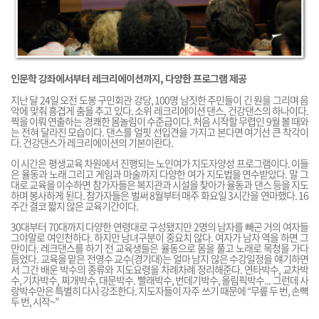
인문학 강좌에서부터 레크리에이션까지, 다양한 프로그램 제공
지난 달 24일 오전 도봉 구민회관 강당, 100명 남짓한 주민들이 긴 원을 그리며 음
악에 맞춰 흥겹게 춤을 추고 있다. 소위 레크리에이션 댄스, 건강댄스의 하나이다.
짝을 이뤄 연출하는 경쾌한 몸놀림이 수준급이다. 처음 시작할 무렵인 9월 볼 때와
는 전혀 달라진 모습이다. 댄스를 얼핏 선입견을 가지고 본다면 여기선 큰 착각이
다. 건강댄스가 레크리에이션의 기본이란다.
이 시간은 평생교육 차원에서 진행되는 노인여가 지도자양성 프로그램이다. 이들
은 율동과 노래 그리고 게임과 마술까지 다양한 여가 지도법을 연수받았다. 말 그
대로 교육을 이수하면 참가자들은 복지관과 시설을 찾아가 율동과 댄스 등을 지도
하며 봉사하게 된다. 참가자들은 벌써 8월부터 매주 화요일 3시간을 연마했다. 16
주간 결코 짧지 않은 교육기간이다.
30대부터 70대까지 다양한 연령대로 구성됐지만 2명의 남자를 빼곤 거의 여자들
그야말로 여인천하다. 하지만 남녀구분이 중요치 않다. 여자가 남자 역을 하면 그
만이다. 레크댄스를 하기 전 교육생들은 율동으로 몸을 풀고 노래로 목청을 가다
듬었다. 교육을 맡은 전영수 교수(경기대)는 얼마 남지 않은 수강일정을 얘기하면
서 그간 배운 박수의 종류와 지도요령을 차례차례 정리해준다. 연타박수, 교차박
수, 기차박수, 찌개박수, 대문박수. 빨래박수, 번데기박수, 올림픽박수... 그런데 사
랑박수만은 특별히 다시 강조한다. 지도자들이 자주 쓰기 때문에 “무릎 두 번, 손뼉
두 번, 시작~”