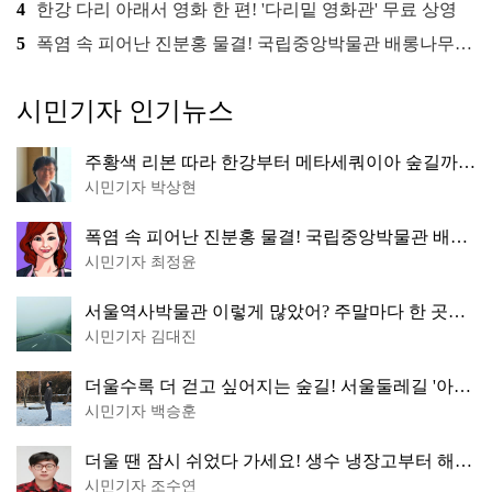
4
한강 다리 아래서 영화 한 편! '다리밑 영화관' 무료 상영
5
폭염 속 피어난 진분홍 물결! 국립중앙박물관 배롱나무 명소
시민기자 인기뉴스
주황색 리본 따라 한강부터 메타세쿼이아 숲길까
지…서울둘레길 15코스
시민기자 박상현
폭염 속 피어난 진분홍 물결! 국립중앙박물관 배롱
나무 명소
시민기자 최정윤
서울역사박물관 이렇게 많았어? 주말마다 한 곳씩
떠나는 역사 산책
시민기자 김대진
더울수록 더 걷고 싶어지는 숲길! 서울둘레길 '아차
산 코스'
시민기자 백승훈
더울 땐 잠시 쉬었다 가세요! 생수 냉장고부터 해피
소·무더위쉼터까지
시민기자 조수연