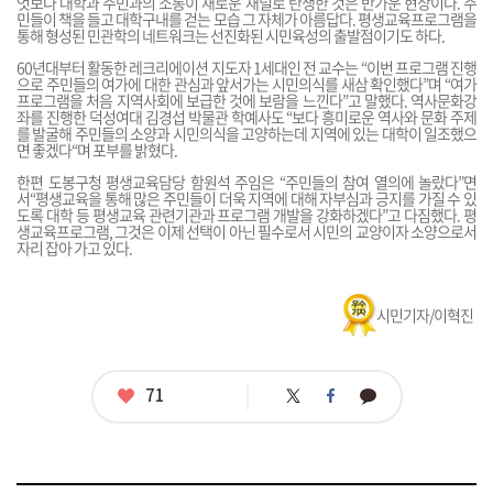
엇보다 대학과 주민과의 소통이 새로운 채널로 탄생한 것은 반가운 현상이다. 주
민들이 책을 들고 대학구내를 걷는 모습 그 자체가 아름답다. 평생교육프로그램을
통해 형성된 민관학의 네트워크는 선진화된 시민육성의 출발점이기도 하다.
60년대부터 활동한 레크리에이션 지도자 1세대인 전 교수는 “이번 프로그램 진행
으로 주민들의 여가에 대한 관심과 앞서가는 시민의식를 새삼 확인했다”며 “여가
프로그램을 처음 지역사회에 보급한 것에 보람을 느낀다”고 말했다. 역사문화강
좌를 진행한 덕성여대 김경섭 박물관 학예사도 “보다 흥미로운 역사와 문화 주제
를 발굴해 주민들의 소양과 시민의식을 고양하는데 지역에 있는 대학이 일조했으
면 좋겠다“며 포부를 밝혔다.
한편 도봉구청 평생교육담당 함원석 주임은 “주민들의 참여 열의에 놀랐다”면
서“평생교육을 통해 많은 주민들이 더욱 지역에 대해 자부심과 긍지를 가질 수 있
도록 대학 등 평생교육 관련기관과 프로그램 개발을 강화하겠다”고 다짐했다. 평
생교육프로그램, 그것은 이제 선택이 아닌 필수로서 시민의 교양이자 소양으로서
자리 잡아 가고 있다.
시민기자/이혁진
좋
71
트
페
카
아
위
이
카
터
스
오
요
북
톡