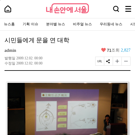
본
페
내
문
이
내
검
바
지
메
손
손
로
상
색
안
뉴
안
가
단
에
창
주
전
에
기
으
서
요
뉴스홈
기획·이슈
분야별 뉴스
비주얼 뉴스
우리동네 뉴스
시
열
체
로
서
울
서
이
기
보
-
울
비
동
서
기
스
울
시민들에게 문을 연 대학
바
시
로
대
가
좋
71
표
admin
조회
2,827
기
아
소
통
요
발행일
2009.12.02. 00:00
포
페
S
글
글
수정일
2009.12.02. 00:00
털
이
N
자
자
지
S
크
크
U
공
기
기
R
유
크
작
L
하
게
게
복
기
변
변
사
경
경
하
하
기
기