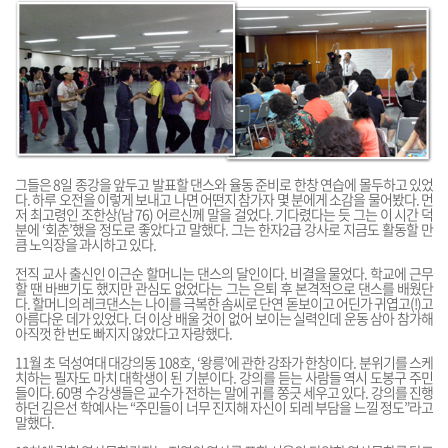
그들은 8일 종강을 앞두고 발표할 댄스와 율동 준비로 한창 연습에 몰두하고 있었
다. 하루 오전을 이렇게 보내고 나면 어떤지 참가자 몇 분에게 소감을 물어봤다. 먼
저 최고령인 조한상(남 76) 어르신께 말을 걸었다. 기다렸다는 듯 그는 이 시간 덕
분에 ‘회춘’했을 정도로 좋았다고 말했다. 그는 한자2급 강사로 지금도 활동할 만
큼 노익장을 과시하고 있다.
전직 교사 출신인 이근순 할머니는 댄스의 달인이다. 비결을 물었다. 학교에 근무
할 땐 바쁘기도 했지만 관심도 없었다는 그는 은퇴 후 본격적으로 댄스를 배웠단
다. 할머니의 레크댄스는 나이를 극복한 솜씨로 단연 돋보이고 어딘가 귀엽고(!)고
아름다운 데가 있었다. 더 이상 배울 것이 없어 보이는 실력인데 운동 삼아 참가해
아직껏 한 번도 빠지지 않았다고 자랑했다.
11월 초 덕성여대 대강의동 108호, ‘왕릉’에 관한 강좌가 한창이다. 분위기를 스케
치하는 필자도 마치 대학생이 된 기분이다. 강의를 듣는 사람들 역시 도봉구 주민
들이다. 60명 수강생들은 교수가 전하는 말에 귀를 쫑긋 세우고 있다. 강의를 진행
하던 김은선 학예사는 “주민들이 너무 진지해 자신이 되레 부담을 느낄 정도”라고
말했다.