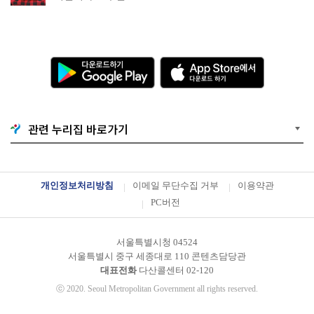
다
A
운
p
로
p
드
S
하
t
기
o
G
r
o
e
관련 누리집 바로가기
o
에
g
서
l
다
e
운
P
로
l
드
개인정보처리방침
이메일 무단수집 거부
이용약관
a
하
y
기
PC버전
서울특별시청 04524
서울특별시 중구 세종대로 110 콘텐츠담당관
대표전화
다산콜센터
02-120
ⓒ
2020. Seoul Metropolitan Government all rights reserved.