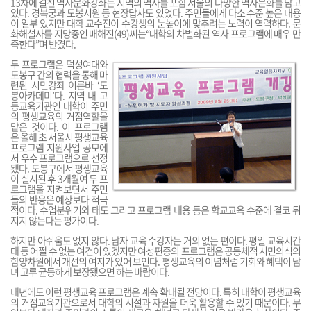
13차에 걸친 역사문화강좌는 지역의 역사를 포함 서울의 다양한 역사문화를 담고
있다. 경복궁과 도봉서원 등 현장답사도 있었다. 주민들에게 다소 수준 높은 내용
이 일부 있지만 대학 교수진이 수강생의 눈높이에 맞추려는 노력이 역력하다. 문
화해설사를 지망중인 배해진(49)씨는“대학의 차별화된 역사 프로그램에 매우 만
족한다”며 반겼다.
두 프로그램은 덕성여대와
도봉구 간의 협력을 통해 마
련된 시민강좌 이른바 ‘도
봉아카데미’다. 지역 내 고
등교육기관인 대학이 주민
의 평생교육의 거점역할을
맡은 것이다. 이 프로그램
은 올해 초 서울시 평생교육
프로그램 지원사업 공모에
서 우수 프로그램으로 선정
됐다. 도봉구에서 평생교육
이 실시된 후 3개월여 두 프
로그램을 지켜보면서 주민
들의 반응은 예상보다 적극
적이다. 수업분위기와 태도 그리고 프로그램 내용 등은 학교교육 수준에 결코 뒤
지지 않는다는 평가이다.
하지만 아쉬움도 없지 않다. 남자 교육 수강자는 거의 없는 편이다. 평일 교육시간
대 등 어쩔 수 없는 여건이 있겠지만 여성편중의 프로그램은 공동체적 시민의식의
함양차원에서 개선의 여지가 있어 보인다. 평생교육의 이념처럼 기회와 혜택이 남
녀 고루 균등하게 보장됐으면 하는 바람이다.
내년에도 이런 평생교육 프로그램은 계속 확대될 전망이다. 특히 대학이 평생교육
의 거점교육기관으로서 대학의 시설과 자원을 더욱 활용할 수 있기 때문이다. 무