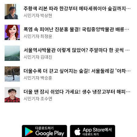
주황색 리본 따라 한강부터 메타세쿼이아 숲길까지…
서울둘레길 15코스
시민기자 박상현
폭염 속 피어난 진분홍 물결! 국립중앙박물관 배롱나
무 명소
시민기자 최정윤
서울역사박물관 이렇게 많았어? 주말마다 한 곳씩 떠
나는 역사 산책
시민기자 김대진
더울수록 더 걷고 싶어지는 숲길! 서울둘레길 '아차산
코스'
시민기자 백승훈
더울 땐 잠시 쉬었다 가세요! 생수 냉장고부터 해피소
·무더위쉼터까지
시민기자 조수연
다
A
운
p