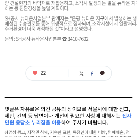
량 건설현장의 바닥재로 재활용하고, 소각시 발생되는 열을 뉴타운 지
하는 등 친환경성을 높일 계획이다.
SH공사 뉴타운사업본부 관계자는 “은평 뉴타운 지구에서 발생하는 
매설된 수송관로를 통해 위생적으로 집하되며, 소각시설에서 일괄처리
주거환경이 더욱 쾌적해질 것”이라고 설명했다.
문의 : SH공사 뉴타운사업본부 ☎ 3410-7602
좋
22
카
트
페
아
카
위
이
요
오
터
스
톡
북
댓글은 자유로운 의견 공유의 장이므로 서울시에 대한 신고,
제안, 건의 등 답변이나 개선이 필요한 사항에 대해서는
전자
민원 응답소 누리집을 이용
하여 주시기 바랍니다.
상업성 광고, 저작권 침해, 저속한 표현, 특정인에 대한 비방, 명예훼손, 정