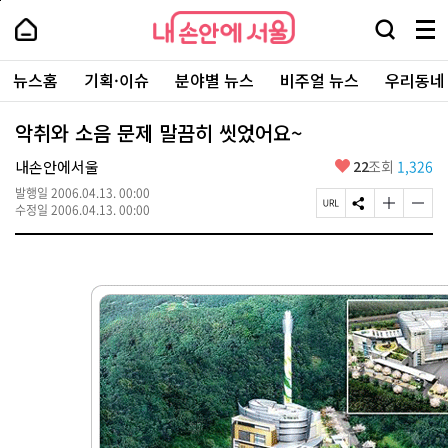
본
페
내
문
이
내
손
검
메
바
지
손
안
색
뉴
로
상
안
주
에
창
전
가
단
에
뉴스홈
기획·이슈
분야별 뉴스
비주얼 뉴스
우리동네
요
서
열
체
기
으
서
서
울
기
보
로
울
비
기
이
-
악취와 소음 문제 말끔히 씻었어요~
스
동
서
바
울
좋
내손안에서울
22
조회
1,326
로
시
아
가
대
발행일
2006.04.13. 00:00
요
기
페
S
글
글
표
수정일
2006.04.13. 00:00
이
N
자
자
소
지
S
크
크
통
U
공
기
기
포
R
유
크
작
털
L
하
게
게
복
기
변
변
사
경
경
하
하
기
기