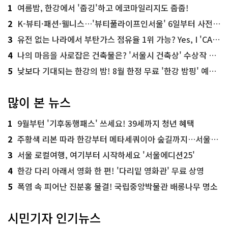
1
여름밤, 한강에서 '줍깅'하고 에코마일리지도 줍줍!
2
K-뷰티·패션·웰니스…'뷰티풀라이프인서울' 6일부터 사전 예약
3
유전 없는 나라에서 부탄가스 점유율 1위 가능? Yes, I 'CAN'
4
나의 마음을 사로잡은 건축물은? '서울시 건축상' 수상작 공개!
5
낮보다 기대되는 한강의 밤! 8월 한정 무료 '한강 밤핑' 예약은?
많이 본 뉴스
1
9월부턴 '기후동행패스' 쓰세요! 39세까지 청년 혜택
2
주황색 리본 따라 한강부터 메타세쿼이아 숲길까지…서울둘레길 15코스
3
서울 로컬여행, 여기부터 시작하세요 '서울에디션25'
4
한강 다리 아래서 영화 한 편! '다리밑 영화관' 무료 상영
5
폭염 속 피어난 진분홍 물결! 국립중앙박물관 배롱나무 명소
시민기자 인기뉴스