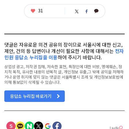
좋
31
카
트
페
아
카
위
이
요
오
터
스
톡
북
댓글은 자유로운 의견 공유의 장이므로 서울시에 대한 신고,
제안, 건의 등 답변이나 개선이 필요한 사항에 대해서는
전자
민원 응답소 누리집을 이용
하여 주시기 바랍니다.
상업성 광고, 저작권 침해, 저속한 표현, 특정인에 대한 비방, 명예훼손, 정
치적 목적, 유사한 내용의 반복적 글, 개인정보 유출,그 밖에 공익을 저해하
거나 운영 취지에 맞지 않는 댓글은 서울특별시 조례 및 개인정보보호법에
의해 통보없이 삭제될 수 있습니다.
응답소 누리집 바로가기