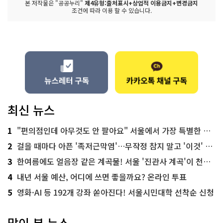
본 저작물은 "공공누리"
제4유형:출처표시+상업적 이용금지+변경금지
조건에 따라 이용 할 수 있습니다.
최신 뉴스
1
"편의점인데 아무것도 안 팔아요" 서울에서 가장 특별한 편의점의 정체
2
걸을 때마다 아픈 '족저근막염'…무작정 참지 말고 '이것' 해보세요!
3
한여름에도 얼음장 같은 계곡물! 서울 '진관사 계곡'이 천국이네~
4
내년 서울 예산, 어디에 쓰면 좋을까요? 온라인 투표
5
영화·AI 등 192개 강좌 쏟아진다! 서울시민대학 선착순 신청
많이 본 뉴스