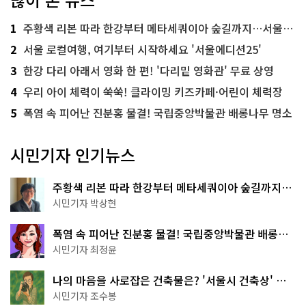
1
주황색 리본 따라 한강부터 메타세쿼이아 숲길까지…서울둘레길 15코스
2
서울 로컬여행, 여기부터 시작하세요 '서울에디션25'
3
한강 다리 아래서 영화 한 편! '다리밑 영화관' 무료 상영
4
우리 아이 체력이 쑥쑥! 클라이밍 키즈카페·어린이 체력장
5
폭염 속 피어난 진분홍 물결! 국립중앙박물관 배롱나무 명소
시민기자 인기뉴스
주황색 리본 따라 한강부터 메타세쿼이아 숲길까지…
서울둘레길 15코스
시민기자 박상현
폭염 속 피어난 진분홍 물결! 국립중앙박물관 배롱나
무 명소
시민기자 최정윤
나의 마음을 사로잡은 건축물은? '서울시 건축상' 수
상작 공개!
시민기자 조수봉