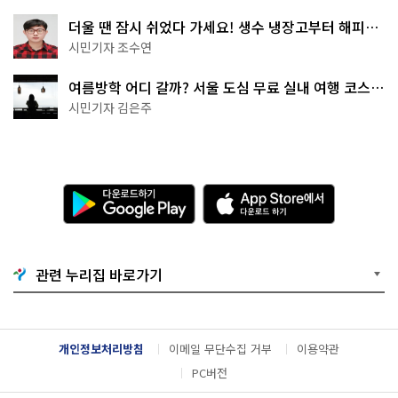
더울 땐 잠시 쉬었다 가세요! 생수 냉장고부터 해피소
·무더위쉼터까지
시민기자 조수연
여름방학 어디 갈까? 서울 도심 무료 실내 여행 코스
추천
시민기자 김은주
다
A
운
p
로
p
드
S
하
t
기
o
관련 누리집 바로가기
G
r
o
e
o
에
g
서
l
다
개인정보처리방침
이메일 무단수집 거부
이용약관
e
운
P
로
PC버전
l
드