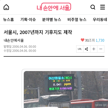
본
페
내
문
이
내
손
검
메
바
지
손
안
색
뉴
로
상
안
주
에
창
전
가
단
에
뉴스홈
기획·이슈
분야별 뉴스
비주얼 뉴스
우리동네
요
서
열
체
기
으
서
서
울
기
보
로
울
비
기
이
-
서울시, 2007년까지 기후지도 제작
스
동
서
바
울
좋
내손안에서울
31
조회
1,730
로
시
아
가
대
발행일
2006.04.06. 00:00
요
기
페
S
글
글
표
수정일
2006.04.06. 00:00
이
N
자
자
소
지
S
크
크
통
U
공
기
기
포
R
유
크
작
털
L
하
게
게
복
기
변
변
사
경
경
하
하
기
기