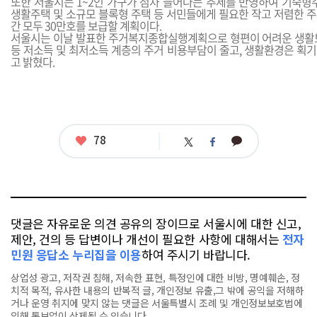
또한 서울시는 1~2인 가구가 점차 늘어나는 추세를 반영하여 기숙형주
생활주택 및 소규모 블록형 주택 등 서민들에게 필요한 작고 저렴한 주
간 모두 30만호를 보급할 계획이다.
서울시는 이날 발표한 주거복지종합실행계획으로 형편이 어려운 생활
등 저소득 및 최저소득 계층의 주거 비용부담이 줄고, 생활환경은 획
고 밝혔다.
좋
78
카
트
페
아
카
위
이
요
오
터
스
톡
북
댓글은 자유로운 의견 공유의 장이므로 서울시에 대한 신고,
제안, 건의 등 답변이나 개선이 필요한 사항에 대해서는
전자
민원 응답소 누리집을 이용
하여 주시기 바랍니다.
상업성 광고, 저작권 침해, 저속한 표현, 특정인에 대한 비방, 명예훼손, 정
치적 목적, 유사한 내용의 반복적 글, 개인정보 유출,그 밖에 공익을 저해하
거나 운영 취지에 맞지 않는 댓글은 서울특별시 조례 및 개인정보보호법에
의해 통보없이 삭제될 수 있습니다.