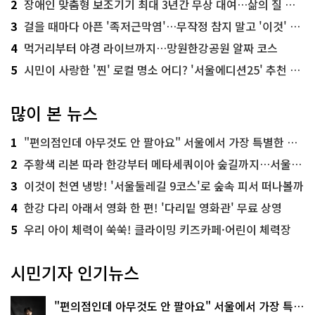
2
장애인 맞춤형 보조기기 최대 3년간 무상 대여…삶의 질 높인다
3
걸을 때마다 아픈 '족저근막염'…무작정 참지 말고 '이것' 해보세요!
4
먹거리부터 야경 라이브까지…망원한강공원 알짜 코스
5
시민이 사랑한 '찐' 로컬 명소 어디? '서울에디션25' 추천 코스
많이 본 뉴스
1
"편의점인데 아무것도 안 팔아요" 서울에서 가장 특별한 편의점의 정체
2
주황색 리본 따라 한강부터 메타세쿼이아 숲길까지…서울둘레길 15코스
3
이것이 천연 냉방! '서울둘레길 9코스'로 숲속 피서 떠나볼까
4
한강 다리 아래서 영화 한 편! '다리밑 영화관' 무료 상영
5
우리 아이 체력이 쑥쑥! 클라이밍 키즈카페·어린이 체력장
시민기자 인기뉴스
"편의점인데 아무것도 안 팔아요" 서울에서 가장 특별