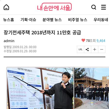
본
페
내
문
이
내
손
검
메
바
지
손
안
색
뉴
로
상
안
주
에
창
전
가
단
에
뉴스홈
기획·이슈
분야별 뉴스
비주얼 뉴스
우리동네
요
서
열
체
기
으
서
서
울
기
보
로
울
비
기
이
-
장기전세주택 2018년까지 11만호 공급
스
동
서
바
울
좋
admin
78
조회
9,464
로
시
아
가
대
발행일
2009.01.29. 00:00
요
기
페
S
글
글
표
수정일
2009.01.29. 00:00
이
N
자
자
소
지
S
크
크
통
U
공
기
기
포
R
유
크
작
털
L
하
게
게
복
기
변
변
사
경
경
하
하
기
기