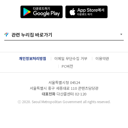
다
A
운
p
로
p
드
S
하
t
기
o
관련 누리집 바로가기
G
r
o
e
o
에
g
서
l
다
개인정보처리방침
이메일 무단수집 거부
이용약관
e
운
P
로
PC버전
l
드
a
하
y
기
서울특별시청 04524
서울특별시 중구 세종대로 110 콘텐츠담당관
대표전화
다산콜센터
02-120
ⓒ
2020. Seoul Metropolitan Government all rights reserved.