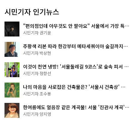
시민기자 인기뉴스
"편의점인데 아무것도 안 팔아요" 서울에서 가장 특별
한 편의점의 정체
시민기자 권기윤
주황색 리본 따라 한강부터 메타세쿼이아 숲길까지…
서울둘레길 15코스
시민기자 박상현
이것이 천연 냉방! '서울둘레길 9코스'로 숲속 피서 떠
나볼까
시민기자 정향선
나의 마음을 사로잡은 건축물은? '서울시 건축상' 수
상작 공개!
시민기자 조수봉
한여름에도 얼음장 같은 계곡물! 서울 '진관사 계곡'이
천국이네~
시민기자 양지영