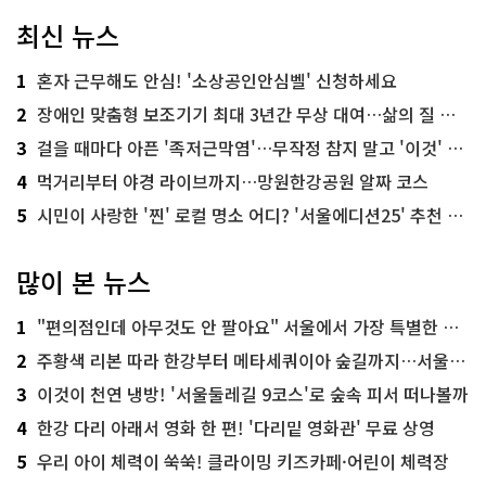
최신 뉴스
1
혼자 근무해도 안심! '소상공인안심벨' 신청하세요
2
장애인 맞춤형 보조기기 최대 3년간 무상 대여…삶의 질 높인다
3
걸을 때마다 아픈 '족저근막염'…무작정 참지 말고 '이것' 해보세요!
4
먹거리부터 야경 라이브까지…망원한강공원 알짜 코스
5
시민이 사랑한 '찐' 로컬 명소 어디? '서울에디션25' 추천 코스
많이 본 뉴스
1
"편의점인데 아무것도 안 팔아요" 서울에서 가장 특별한 편의점의 정체
2
주황색 리본 따라 한강부터 메타세쿼이아 숲길까지…서울둘레길 15코스
3
이것이 천연 냉방! '서울둘레길 9코스'로 숲속 피서 떠나볼까
4
한강 다리 아래서 영화 한 편! '다리밑 영화관' 무료 상영
5
우리 아이 체력이 쑥쑥! 클라이밍 키즈카페·어린이 체력장