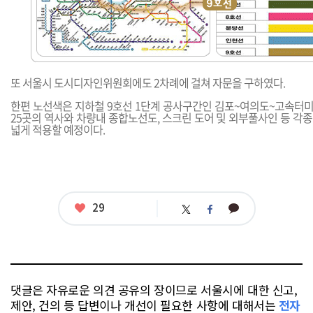
또 서울시 도시디자인위원회에도 2차례에 걸쳐 자문을 구하였다.
한편 노선색은 지하철 9호선 1단계 공사구간인 김포~여의도~고속터미널
25곳의 역사와 차량내 종합노선도, 스크린 도어 및 외부풀사인 등 각
넓게 적용할 예정이다.
좋
29
카
트
페
아
카
위
이
요
오
터
스
톡
북
댓글은 자유로운 의견 공유의 장이므로 서울시에 대한 신고,
제안, 건의 등 답변이나 개선이 필요한 사항에 대해서는
전자