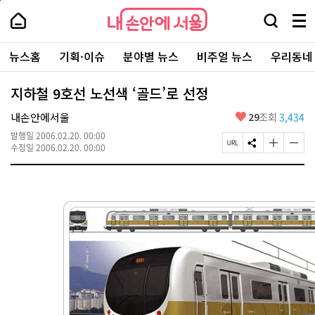
본
페
내
문
이
내
손
검
메
바
지
손
안
색
뉴
로
상
안
주
에
창
전
가
단
에
뉴스홈
기획·이슈
분야별 뉴스
비주얼 뉴스
우리동네
요
서
열
체
기
으
서
서
울
기
보
로
울
비
기
이
-
지하철 9호선 노선색 ‘골드’로 선정
스
동
서
바
울
좋
내손안에서울
29
조회
3,434
로
시
아
가
대
발행일
2006.02.20. 00:00
요
기
페
S
글
글
표
수정일
2006.02.20. 00:00
이
N
자
자
소
지
S
크
크
통
U
공
기
기
포
R
유
크
작
털
L
하
게
게
복
기
변
변
사
경
경
하
하
기
기