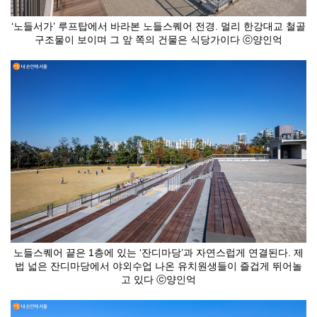
‘노들서가’ 루프탑에서 바라본 노들스퀘어 전경. 멀리 한강대교 철골
구조물이 보이며 그 앞 쪽의 건물은 식당가이다 ⓒ양인억
노들스퀘어 끝은 1층에 있는 ‘잔디마당’과 자연스럽게 연결된다. 제
법 넓은 잔디마당에서 야외수업 나온 유치원생들이 즐겁게 뛰어놀
고 있다 ⓒ양인억