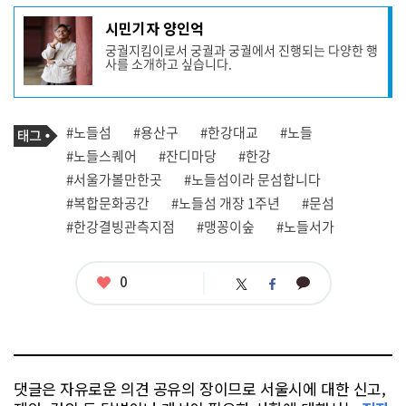
기
시민기자 양인억
사
궁궐지킴이로서 궁궐과 궁궐에서 진행되는 다양한 행
작
사를 소개하고 싶습니다.
성
자
프
로
기
필
태
#노들섬
#용산구
#한강대교
#노들
사
그
관
#노들스퀘어
#잔디마당
#한강
련
#서울가볼만한곳
#노들섬이라 문섬합니다
태
그
#복합문화공간
#노들섬 개장 1주년
#문섬
#한강결빙관측지점
#맹꽁이숲
#노들서가
좋
0
카
트
페
아
카
위
이
요
오
터
스
톡
북
댓글은 자유로운 의견 공유의 장이므로 서울시에 대한 신고,