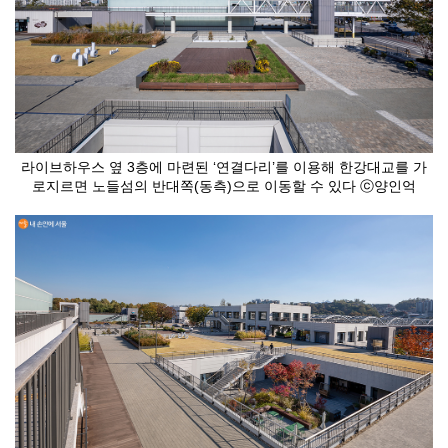
라이브하우스 옆 3층에 마련된 ‘연결다리’를 이용해 한강대교를 가
로지르면 노들섬의 반대쪽(동측)으로 이동할 수 있다 ⓒ양인억