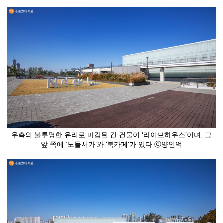
우측의 불투명한 유리로 마감된 긴 건물이 ‘라이브하우스’이며, 그
앞 쪽에 ‘노들서가’와 '북카페'가 있다 ⓒ양인억