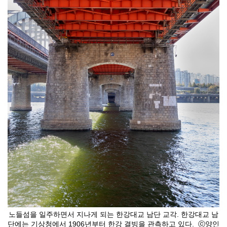
노들섬을 일주하면서 지나게 되는 한강대교 남단 교각. 한강대교 남
단에는 기상청에서 1906년부터 한강 결빙을 관측하고 있다. ⓒ양인