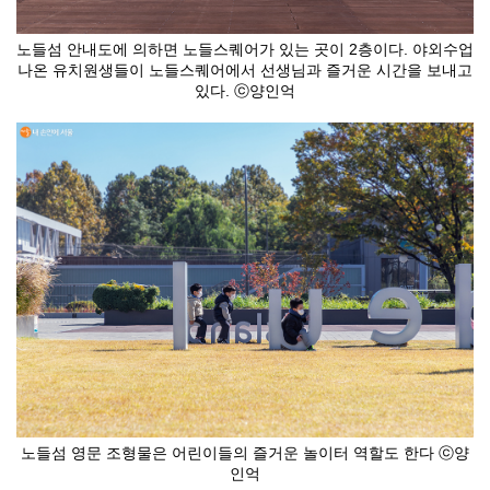
노들섬 안내도에 의하면 노들스퀘어가 있는 곳이 2층이다. 야외수업
나온 유치원생들이 노들스퀘어에서 선생님과 즐거운 시간을 보내고
있다. ⓒ양인억
노들섬 영문 조형물은 어린이들의 즐거운 놀이터 역할도 한다 ⓒ양
인억