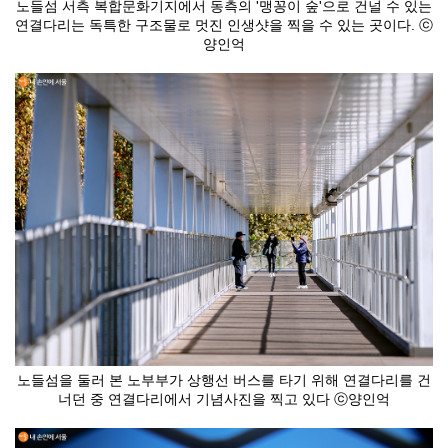
노들섬 서측 복합문화기지에서 동측의 '맹꽁이 숲'으로 건널 수 있는
연결다리는 독특한 구조물로 멋진 인생샷을 찍을 수 있는 곳이다. ⓒ
양인억
노들섬을 둘러 본 노부부가 상행선 버스를 타기 위해 연결다리를 건
너던 중 연결다리에서 기념사진을 찍고 있다 ⓒ양인억