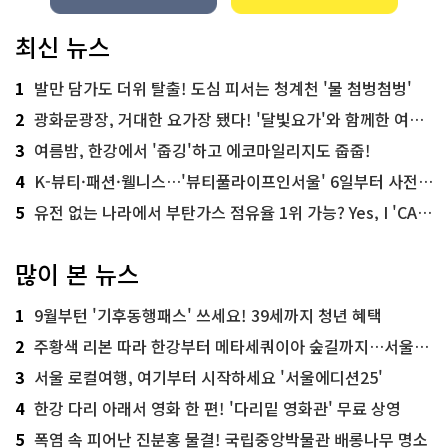
최신 뉴스
1
발만 담가도 더위 탈출! 도심 피서는 청계천 '물 첨벙첨벙'
2
광화문광장, 거대한 요가장 됐다! '달빛요가'와 함께한 여름밤 힐링
3
여름밤, 한강에서 '줍깅'하고 에코마일리지도 줍줍!
4
K-뷰티·패션·웰니스…'뷰티풀라이프인서울' 6일부터 사전 예약
5
유전 없는 나라에서 부탄가스 점유율 1위 가능? Yes, I 'CAN'
많이 본 뉴스
1
9월부턴 '기후동행패스' 쓰세요! 39세까지 청년 혜택
2
주황색 리본 따라 한강부터 메타세쿼이아 숲길까지…서울둘레길 15코스
3
서울 로컬여행, 여기부터 시작하세요 '서울에디션25'
4
한강 다리 아래서 영화 한 편! '다리밑 영화관' 무료 상영
5
폭염 속 피어난 진분홍 물결! 국립중앙박물관 배롱나무 명소