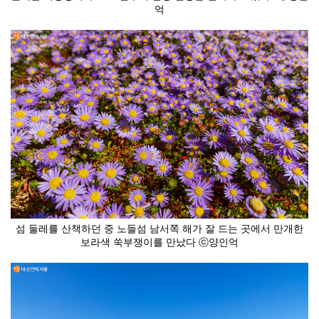
억
섬 둘레를 산책하던 중 노들섬 남서쪽 해가 잘 드는 곳에서 만개한
보라색 쑥부쟁이를 만났다 ⓒ양인억