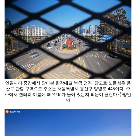
연결다리 중간에서 담아본 한강대교 북쪽 전경. 참고로 노들섬은 용
산구 관할 구역으로 주소는 서울특별시 용산구 양녕로 445이다. 주
소에서 갤러리 이름에 왜 ‘445'가 들어 있는지 의문이 풀린다 ⓒ양인
억