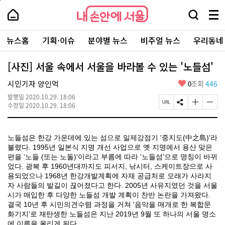
본
페
내
문
이
내
손
검
메
바
지
손
안
색
뉴
로
상
안
주
에
창
전
가
단
에
뉴스홈
기획·이슈
분야별 뉴스
비주얼 뉴스
우리동네
요
서
열
체
기
으
서
서
울
기
보
로
울
비
기
이
-
[사진] 서울 속에서 서울을 바라볼 수 있는 '노들섬'
스
동
서
바
울
좋
시민기자 양인억
0
조회
446
로
시
아
가
대
발행일
2020.10.29. 18:06
요
기
페
S
글
글
표
수정일
2020.10.29. 18:06
이
N
자
자
소
지
S
크
크
통
U
공
기
기
포
노들섬은 한강 가운데에 있는 섬으로 일제강점기 '중지도(中之島)'라
R
유
크
작
털
L
하
게
게
불렸다. 1995년 일본식 지명 개선 사업으로 옛 지명에서 용산 맞은
복
기
변
변
편을 ‘노들 (또는 노돌)'이라고 부름에 따라
‘
노
들
섬
’
으
로 명칭이
바뀌
사
경
경
었다. 광복 후 1960년대까지도 피서지, 낚시터, 스케이트장으로 사
하
하
용되었으나 1968년 한강개발계획에 자재 공급처로 모래가 사라지
기
기
자 사람들의 발길이 끊어졌다고 한다. 2005년 사유지였던 것을 서울
시가 매입한 후 다양한 노들섬 개발 계획이 찬반 논란을 가져왔다.
결국 10년 후 시민의견수렴 과정을 거쳐 '음악을 매개로 한 복합문
화기지’로 재탄생한 노들섬은 지난 2019년 9월 또 하나의 서울 명소
에 이름을 올리게 된다.