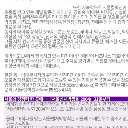
또한 지속적으로 서울컬렉션에
호응을 받고 있는 개별 활동 디자이너인 강희숙, 박애란, 변지유, 심설화, 
춘희 등의 컬렉션은 두터운 마니아층이 형성되어 인기를 끌 것으로 보인
박종철, 송지오, 앤디앤댑(김석원/윤원정), 정규진, 천애주 등 신규 참가
미로운 볼 거리.
행사의 대미를 장식할 SFAA 그룹은 노승은, 루비나, 박동준, 박윤수, 박항
이상봉, 이주영, 장광효, 진태옥, 최연옥, 한혜자 등이 참가했다.
그룹 자체 컨테스트를 통해 발굴된 신예 디자이너 류웅현, 박소현, 이문
회원인 김규식, 조은경의 컬렉션도 이어진다.
이밖에도 LA에서 활동하고 있는 디자이너 박애란이 비즈니스 파트너인
를 마련하며, 중국시장 진출의 대표 주자로 평가받는 최창호, 밀라노에서
조항균의 데뷔 무대도 기대된다.
한편 동 · 남대문시장의 유망한 신진디자이너가 참여하는 『신진디자
으로써 패션트렌드와 기술을 교류할 수 있는 기회를 제공할 수 있을 것
입장권은 회당 7천원으로 티켓링크(ticketlink.co.kr)를 통해 판매될 예
문의 : 서울컬렉션 사무국 ☎ 528-4746
서울의 경쟁력 한 곳에…『서울벤처박람회 2004』21일부터
세계화를 꿈꾸며 국제경쟁력을 키워가는 벤처기업들이 한 자리에 모인
'서울벤처박람회 2004'가 오는 21~23일 사흘 동안 삼성동 코엑스에서
올해로 6회째를 맞는 서울벤처박람회는 서울에 소재한 우수 중소기업,
하는 자리이다.