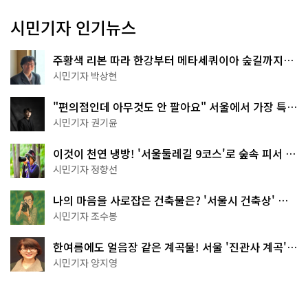
시민기자 인기뉴스
주황색 리본 따라 한강부터 메타세쿼이아 숲길까지…
서울둘레길 15코스
시민기자 박상현
"편의점인데 아무것도 안 팔아요" 서울에서 가장 특별
한 편의점의 정체
시민기자 권기윤
이것이 천연 냉방! '서울둘레길 9코스'로 숲속 피서 떠
나볼까
시민기자 정향선
나의 마음을 사로잡은 건축물은? '서울시 건축상' 수
상작 공개!
시민기자 조수봉
한여름에도 얼음장 같은 계곡물! 서울 '진관사 계곡'이
천국이네~
시민기자 양지영