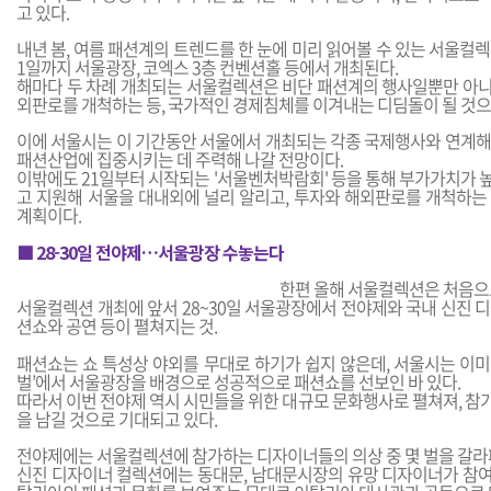
고 있다.
내년 봄, 여름 패션계의 트렌드를 한 눈에 미리 읽어볼 수 있는 서울컬렉션
1일까지 서울광장, 코엑스 3층 컨벤션홀 등에서 개최된다.
해마다 두 차례 개최되는 서울컬렉션은 비단 패션계의 행사일뿐만 아
외판로를 개척하는 등, 국가적인 경제침체를 이겨내는 디딤돌이 될 것으
이에 서울시는 이 기간동안 서울에서 개최되는 각종 국제행사와 연계해
패션산업에 집중시키는 데 주력해 나갈 전망이다.
이밖에도 21일부터 시작되는 '서울벤처박람회' 등을 통해 부가가치가 
고 지원해 서울을 대내외에 널리 알리고, 투자와 해외판로를 개척하는
계획이다.
■ 28-30일 전야제…서울광장 수놓는다
한편 올해 서울컬렉션은 처음으
서울컬렉션 개최에 앞서 28~30일 서울광장에서 전야제와 국내 신진 
션쇼와 공연 등이 펼쳐지는 것.
패션쇼는 쇼 특성상 야외를 무대로 하기가 쉽지 않은데, 서울시는 이미
벌’에서 서울광장을 배경으로 성공적으로 패션쇼를 선보인 바 있다.
따라서 이번 전야제 역시 시민들을 위한 대규모 문화행사로 펼쳐져, 참
을 남길 것으로 기대되고 있다.
전야제에는 서울컬렉션에 참가하는 디자이너들의 의상 중 몇 벌을 갈라
신진 디자이너 컬렉션에는 동대문, 남대문시장의 유망 디자이너가 참