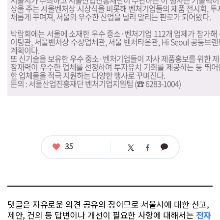
서울시가 주최하고 서울산업진흥재단이 주관하는 이 행사는 기술력이
상을 주는 서울벤처상 시상식을 비롯해 벤처기업들의 제품 전시회, 투자
채롭게 꾸며져, 서울의 우수한 산업을 널리 알리는 판로가 되어왔다.
박람회에는 서울에 소재한 우수 중소·벤처기업 112개 업체가 참가해
이팅관, 서울벤처상 수상업체관, 서울 벤처타운관, Hi Seoul 공동
계획이다.
또 신기술을 보유한 우수 중소·벤처기업들이 자사 제품홍보를 위한 제
잠재력이 우수한 업체를 선정하여 투자유치 기회를 제공하는 등 뛰어
한 업체들을 적극 지원하는 다양한 행사로 꾸며진다.
문의 : 서울산업진흥재단 벤처기업지원팀 (☎ 6283-1004)
좋
35
카
트
페
아
카
위
이
요
오
터
스
톡
북
댓글은 자유로운 의견 공유의 장이므로 서울시에 대한 신고,
제안, 건의 등 답변이나 개선이 필요한 사항에 대해서는
전자