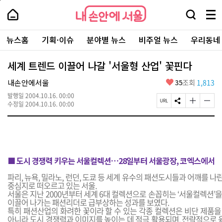
본
페
내
문
이
내
손
검
메
바
지
손
안
색
뉴
로
상
안
주
에
창
전
가
단
에
뉴스홈
기획·이슈
분야별 뉴스
비주얼 뉴스
우리동네
요
서
열
체
기
으
서
서
울
기
보
로
울
비
기
이
-
세계 트렌드 이끌어 나갈 '서울형 산업' 꽃핀다
스
동
서
바
울
좋
내손안에서울
35
조회
1,813
로
시
아
가
대
발행일
2004.10.16. 00:00
요
기
페
S
글
글
표
수정일
2004.10.16. 00:00
이
N
자
자
소
지
S
크
크
통
U
공
기
기
포
R
유
크
작
털
L
하
게
게
복
기
변
변
■ 도시 경쟁력 키우는 서울컬렉션…28일부터 서울광장, 코엑스에서
사
경
경
하
하
파리, 뉴욕, 밀라노, 런던, 도쿄 등 세계 유수의 패션도시들과 어깨를 
기
기
중심지로 떠오르고 있는 서울.
서울은 지난 2000년부터 세계 6대 컬렉션으로 손꼽히는 ‘서울컬렉션’
이끌어 나가는 패션리더로 급부상하는 성과를 보였다.
특히 패션산업의 화려한 꽃이라 할 수 있는 각종 컬렉션은 비단 제품을
아니라 도시 경쟁력과 이미지를 높이는 데 적극 활용되며, 전략적으로