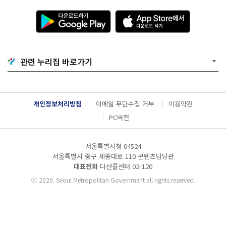
다
A
운
p
로
p
드
S
하
t
기
o
관련 누리집 바로가기
G
r
o
e
o
에
g
서
l
다
개인정보처리방침
이메일 무단수집 거부
이용약관
e
운
P
로
PC버전
l
드
a
하
y
기
서울특별시청 04524
서울특별시 중구 세종대로 110 콘텐츠담당관
대표전화
다산콜센터
02-120
ⓒ
2020. Seoul Metropolitan Government all rights reserved.