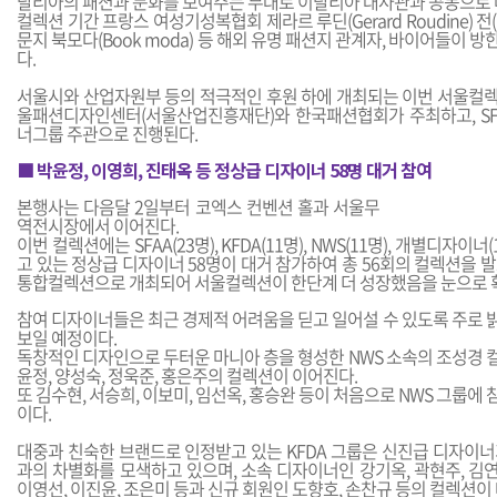
탈리아의 패션과 문화를 보여주는 무대로 이탈리아 대사관과 공동으로 
컬렉션 기간 프랑스 여성기성복협회 제라르 루딘(Gerard Roudine)
문지 북모다(Book moda) 등 해외 유명 패션지 관계자, 바이어들이 
다.
서울시와 산업자원부 등의 적극적인 후원 하에 개최되는 이번 서울컬
울패션디자인센터(서울산업진흥재단)와 한국패션협회가 주최하고, SFAA,
너그룹 주관으로 진행된다.
■ 박윤정, 이영희, 진태옥 등 정상급 디자이너 58명 대거 참여
본행사는 다음달 2일부터 코엑스 컨벤션 홀과 서울무
역전시장에서 이어진다.
이번 컬렉션에는 SFAA(23명), KFDA(11명), NWS(11명), 개별디자이
고 있는 정상급 디자이너 58명이 대거 참가하여 총 56회의 컬렉션을 
통합컬렉션으로 개최되어 서울컬렉션이 한단계 더 성장했음을 눈으로 확
참여 디자이너들은 최근 경제적 어려움을 딛고 일어설 수 있도록 주로 
보일 예정이다.
독창적인 디자인으로 두터운 마니아 층을 형성한 NWS 소속의 조성경 
윤정, 양성숙, 정욱준, 홍은주의 컬렉션이 이어진다.
또 김수현, 서승희, 이보미, 임선옥, 홍승완 등이 처음으로 NWS 그룹에
이다.
대중과 친숙한 브랜드로 인정받고 있는 KFDA 그룹은 신진급 디자이너
과의 차별화를 모색하고 있으며, 소속 디자이너인 강기옥, 곽현주, 김연주
이영선, 이진윤, 조은미 등과 신규 회원인 도향호, 손찬규 등의 컬렉션이