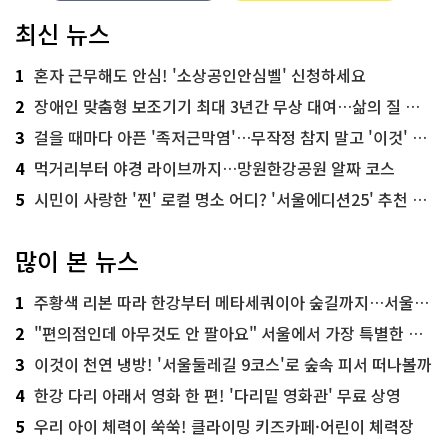
최신 뉴스
1
혼자 근무해도 안심! '소상공인안심벨' 신청하세요
2
장애인 맞춤형 보조기기 최대 3년간 무상 대여…삶의 질 높인다
3
걸을 때마다 아픈 '족저근막염'…무작정 참지 말고 '이것' 해보세요!
4
먹거리부터 야경 라이브까지…망원한강공원 알짜 코스
5
시민이 사랑한 '찐' 로컬 명소 어디? '서울에디션25' 추천 코스
많이 본 뉴스
1
주황색 리본 따라 한강부터 메타세쿼이아 숲길까지…서울둘레길 15코스
2
"편의점인데 아무것도 안 팔아요" 서울에서 가장 특별한 편의점의 정체
3
이것이 천연 냉방! '서울둘레길 9코스'로 숲속 피서 떠나볼까
4
한강 다리 아래서 영화 한 편! '다리밑 영화관' 무료 상영
5
우리 아이 체력이 쑥쑥! 클라이밍 키즈카페·어린이 체력장