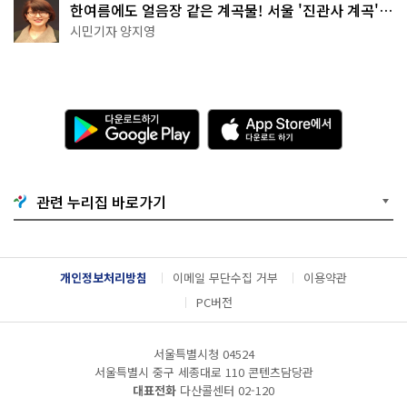
한여름에도 얼음장 같은 계곡물! 서울 '진관사 계곡'이
천국이네~
시민기자 양지영
다
A
운
p
로
p
드
S
하
t
기
o
관련 누리집 바로가기
G
r
o
e
o
에
g
서
l
다
개인정보처리방침
이메일 무단수집 거부
이용약관
e
운
P
로
PC버전
l
드
a
하
y
기
서울특별시청 04524
서울특별시 중구 세종대로 110 콘텐츠담당관
대표전화
다산콜센터
02-120