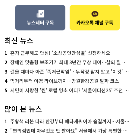
최신 뉴스
1
혼자 근무해도 안심! '소상공인안심벨' 신청하세요
2
장애인 맞춤형 보조기기 최대 3년간 무상 대여…삶의 질 높인다
3
걸을 때마다 아픈 '족저근막염'…무작정 참지 말고 '이것' 해보세요!
4
먹거리부터 야경 라이브까지…망원한강공원 알짜 코스
5
시민이 사랑한 '찐' 로컬 명소 어디? '서울에디션25' 추천 코스
많이 본 뉴스
1
주황색 리본 따라 한강부터 메타세쿼이아 숲길까지…서울둘레길 15코스
2
"편의점인데 아무것도 안 팔아요" 서울에서 가장 특별한 편의점의 정체