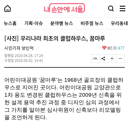
본
페
내
문
이
내
손
검
메
바
지
손
안
색
뉴
로
상
안
주
에
창
전
가
단
에
뉴스홈
기획·이슈
분야별 뉴스
비주얼 뉴스
우리동네
요
서
열
체
기
으
서
서
울
기
보
로
울
비
기
이
-
[사진] 우리나라 최초의 클럽하우스, 꿈마루
스
동
서
바
울
좋
시민기자 양인억
0
조회
477
로
시
아
가
대
발행일
2020.04.28. 17:24
요
기
페
S
글
글
표
수정일
2020.06.02. 15:41
이
N
자
자
소
지
S
크
크
통
U
공
기
기
포
R
유
크
작
어린이대공원 ‘꿈마루'는 1968년 골프장의 클럽하
털
L
하
게
게
우스로 지어진 곳이다. 어린이대공원 교양관으로
복
기
변
변
사
경
경
1차 용도 변경된 클럽하우스는 2009년 신축을 위
하
하
한 설계 용역 추진 과정 중 디자인 심의 과정에서
기
기
그 가치를 알아본 심사위원이 신축보다 리모델링
을 조언하게 된다.