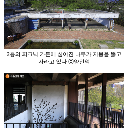
2층의 피크닉 가든에 심어진 나무가 지붕을 뚫고
자라고 있다 ⓒ양인억