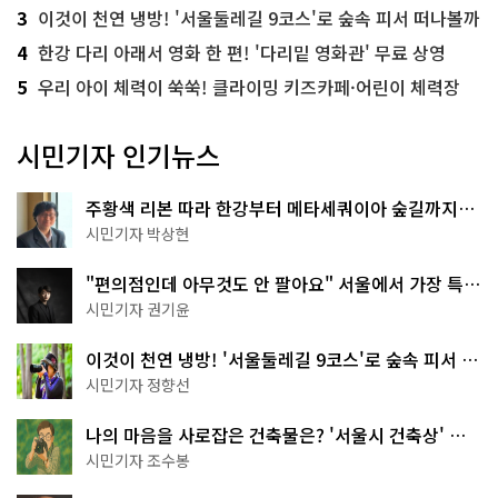
3
이것이 천연 냉방! '서울둘레길 9코스'로 숲속 피서 떠나볼까
4
한강 다리 아래서 영화 한 편! '다리밑 영화관' 무료 상영
5
우리 아이 체력이 쑥쑥! 클라이밍 키즈카페·어린이 체력장
시민기자 인기뉴스
주황색 리본 따라 한강부터 메타세쿼이아 숲길까지…
서울둘레길 15코스
시민기자 박상현
"편의점인데 아무것도 안 팔아요" 서울에서 가장 특별
한 편의점의 정체
시민기자 권기윤
이것이 천연 냉방! '서울둘레길 9코스'로 숲속 피서 떠
나볼까
시민기자 정향선
나의 마음을 사로잡은 건축물은? '서울시 건축상' 수
상작 공개!
시민기자 조수봉