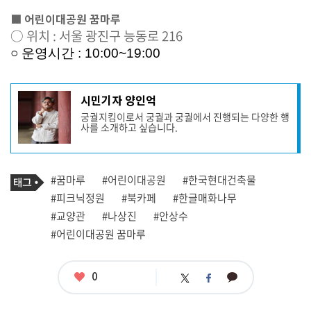
■ 어린이대공원 꿈마루
○ 위치 : 서울 광진구 능
동로 216
○ 운영시간 : 10:00~19:00
기
시민기자 양인억
사
궁궐지킴이로서 궁궐과 궁궐에서 진행되는 다양한 행
작
사를 소개하고 싶습니다.
성
자
프
로
기
필
태
#꿈마루
#어린이대공원
#한국현대건축물
사
그
관
#피크닉정원
#북카페
#한글매화나무
련
#교양관
#나상진
#안상수
태
그
#어린이대공원 꿈마루
좋
0
카
트
페
아
카
위
이
요
오
터
스