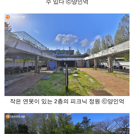
수 있다 ⓒ양인억
작은 연못이 있는 2층의 피크닉 정원 ⓒ양인억