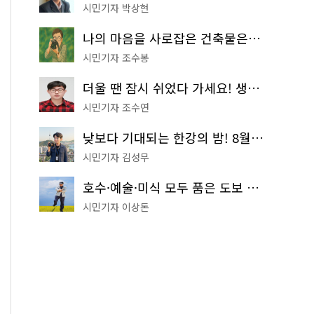
시민기자 박상현
나의 마음을 사로잡은 건축물은? '서울시 건축상' 수상작 공개!
시민기자 조수봉
더울 땐 잠시 쉬었다 가세요! 생수 냉장고부터 해피소·무더위쉼터까지
시민기자 조수연
낮보다 기대되는 한강의 밤! 8월 한정 무료 '한강 밤핑' 예약은?
시민기자 김성무
호수·예술·미식 모두 품은 도보 코스! 서울식물원~LG아트센터~마곡테라스거리
시민기자 이상돈