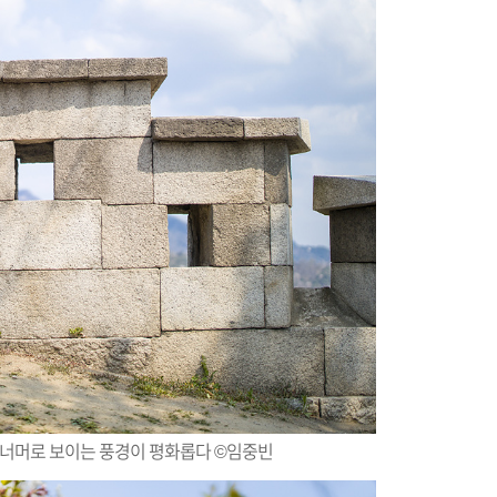
곽너머로 보이는 풍경이 평화롭다 ©임중빈