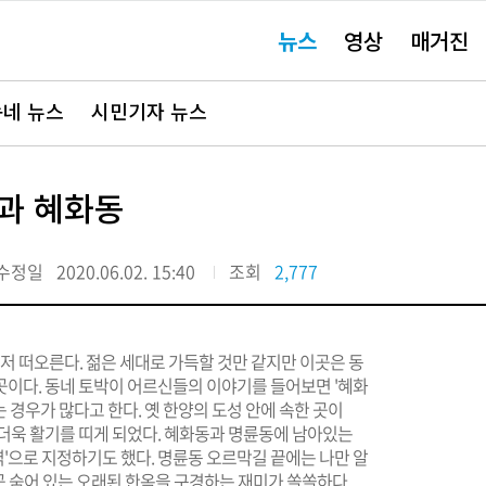
주
뉴스
영상
매거진
요
서
비
스
바
네 뉴스
시민기자 뉴스
로
가
기"
동과 혜화동
수정일
2020.06.02. 15:40
조회
2,777
이 먼저 떠오른다. 젊은 세대로 가득할 것만 같지만 이곳은 동
곳이다. 동네 토박이 어르신들의 이야기를 들어보면 '혜화
 경우가 많다고 한다. 옛 한양의 도성 안에 속한 곳이
 더욱 활기를 띠게 되었다. 혜화동과 명륜동에 남아있는
'으로 지정하기도 했다. 명륜동 오르막길 끝에는 나만 알
곳곳 숨어 있는 오래된 한옥을 구경하는 재미가 쏠쏠하다.