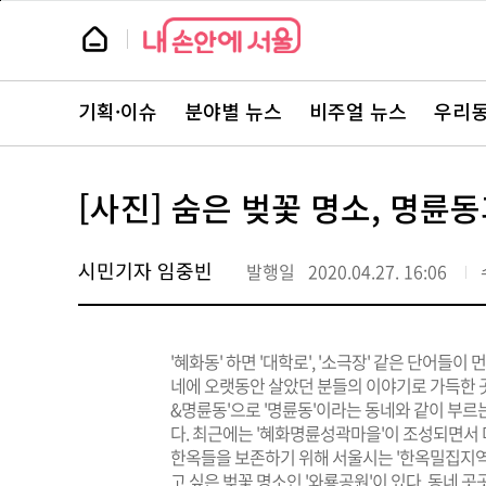
본
페
문
이
뉴
바
지
스
로
상
룸
가
단
뉴
기
으
스
로
기획·이슈
분야별 뉴스
비주얼 뉴스
우리동
주
이
요
동
서
비
스
[사진] 숨은 벚꽃 명소, 명륜
바
로
가
기
시민기자 임중빈
발행일
2020.04.27. 16:06
'혜화동' 하면 '대학로', '소극장' 같은 단어들
네에 오랫동안 살았던 분들의 이야기로 가득한 
&명륜동'으로 '명륜동'이라는 동네와 같이 부르는
다. 최근에는 '혜화명륜성곽마을'이 조성되면서
한옥들을 보존하기 위해 서울시는 '한옥밀집지역
고 싶은 벚꽃 명소인 '와룡공원'이 있다. 동네 