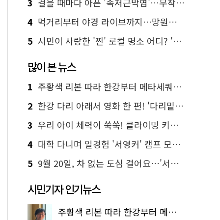
3
걸을 때마다 아픈 '족저근막염'…무작정 참지 말고 '이것' 해보세요!
4
먹거리부터 야경 라이브까지…망원한강공원 알짜 코스
5
시민이 사랑한 '찐' 로컬 명소 어디? '서울에디션25' 추천 코스
많이 본 뉴스
1
주황색 리본 따라 한강부터 메타세쿼이아 숲길까지…서울둘레길 15코스
2
한강 다리 아래서 영화 한 편! '다리밑 영화관' 무료 상영
3
우리 아이 체력이 쑥쑥! 클라이밍 키즈카페·어린이 체력장
4
대학 다니며 일경험 '서영커' 캠프 모집…전액 무료
5
9월 20일, 차 없는 도심 걸어요…'서울 걷자 페스티벌' 선착순 5천명
시민기자 인기뉴스
주황색 리본 따라 한강부터 메타세쿼이아 숲길까지…서울둘레길 15코스