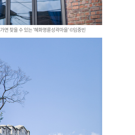
가면 찾을 수 있는 '혜화명륜성곽마을' ©임중빈