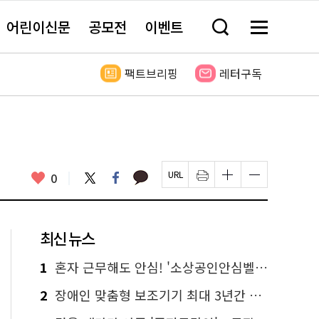
어린이신문
공모전
이벤트
검
메
색
뉴
창
전
열
체
팩트브리핑
레터구독
기
보
기
카
좋
트
페
0
페
인
글
글
카
위
이
아
이
쇄
자
자
오
터
스
요
지
하
크
크
톡
북
U
기
기
기
R
새
크
작
L
창
게
게
최신 뉴스
복
열
변
변
사
림
경
경
하
하
1
혼자 근무해도 안심! '소상공인안심벨' 신청하세요
기
기
2
장애인 맞춤형 보조기기 최대 3년간 무상 대여…삶의 질 높인다