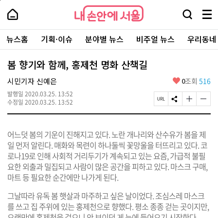
본
페
내
문
이
내
손
검
메
바
지
손
안
색
뉴
로
상
안
주
에
창
전
가
단
에
뉴스홈
기획·이슈
분야별 뉴스
비주얼 뉴스
우리동네
요
서
열
체
기
으
서
서
울
기
보
로
울
비
기
이
-
봄 향기와 함께, 홍제천 명화 산책길
스
동
서
바
울
좋
시민기자 신예은
0
조회
516
로
시
아
가
대
발행일
2020.03.25. 13:52
요
기
페
S
글
글
표
수정일
2020.03.25. 13:52
이
N
자
자
소
지
S
크
크
통
U
공
기
기
포
어느덧 봄의 기운이 진해지고 있다. 노란 개나리와 산수유가 봄을 제
R
유
크
작
털
L
하
게
게
일 먼저 알린다. 매화와 목련이 하나둘씩 꽃망울을 터뜨리고 있다. 코
복
기
변
변
로나19로 인해 사회적 거리두기가 계속되고 있는 요즘, 가급적 불필
사
경
경
요한 외출과 밀집되고 사람이 많은 공간을 피하고 있다. 마스크 구매,
하
하
기
기
마트 등 필요한 순간에만 나가게 된다.
그날따라 유독 봄 햇살과 마주하고 싶은 날이었다. 조심스레 마스크
를 쓰고 집 주위에 있는 홍제천으로 향했다. 평소 종종 걷는 곳이지만,
오랜만에 홍제천을 걸으니 안 보이던 게 눈에 들어오기 시작한다.