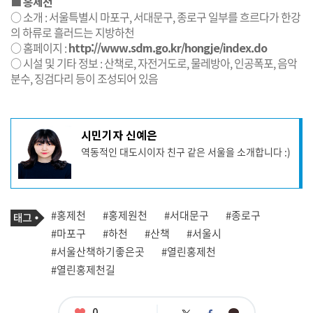
■ 홍제천
○ 소개 : 서울특별시 마포구, 서대문구, 종로구 일부를 흐르다가 한강
의 하류로 흘러드는 지방하천
○ 홈페이지 :
http://www.sdm.go.kr/hongje/index.do
○ 시설 및 기타 정보 : 산책로, 자전거도로, 물레방아, 인공폭포, 음악
분수, 징검다리 등이 조성되어 있음
기
시민기자 신예은
사
역동적인 대도시이자 친구 같은 서울을 소개합니다 :)
작
성
자
프
로
기
필
태
#홍제천
#홍제원천
#서대문구
#종로구
사
그
관
#마포구
#하천
#산책
#서울시
련
#서울산책하기좋은곳
#열린홍제천
태
그
#열린홍제천길
좋
0
카