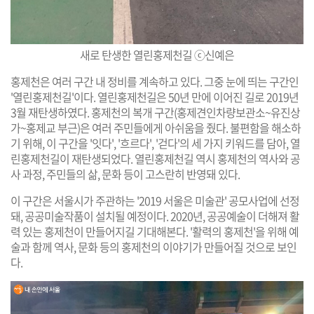
새로 탄생한 열린홍제천길 ⓒ신예은
홍제천은 여러 구간 내 정비를 계속하고 있다. 그중 눈에 띄는 구간인
'열린홍제천길'이다. 열린홍제천길은 50년 만에 이어진 길로 2019년
3월 재탄생하였다. 홍제천의 복개 구간(홍제견인차량보관소~유진상
가~홍제교 부근)은 여러 주민들에게 아쉬움을 줬다. 불편함을 해소하
기 위해, 이 구간을 '잇다', '흐르다', '걷다'의 세 가지 키워드를 담아, 열
린홍제천길이 재탄생되었다. 열린홍제천길 역시 홍제천의 역사와 공
사 과정, 주민들의 삶, 문화 등이 고스란히 반영돼 있다.
이 구간은 서울시가 주관하는 '2019 서울은 미술관' 공모사업에 선정
돼, 공공미술작품이 설치될 예정이다. 2020년, 공공예술이 더해져 활
력 있는 홍제천이 만들어지길 기대해본다. '활력의 홍제천'을 위해 예
술과 함께 역사, 문화 등의 홍제천의 이야기가 만들어질 것으로 보인
다.