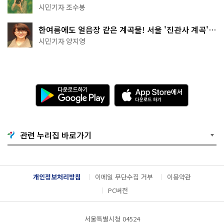
상작 공개!
시민기자 조수봉
한여름에도 얼음장 같은 계곡물! 서울 '진관사 계곡'이
천국이네~
시민기자 양지영
다
A
운
p
로
p
드
S
하
t
기
o
관련 누리집 바로가기
G
r
o
e
o
에
g
서
l
다
개인정보처리방침
이메일 무단수집 거부
이용약관
e
운
P
로
PC버전
l
드
a
하
y
기
서울특별시청 04524