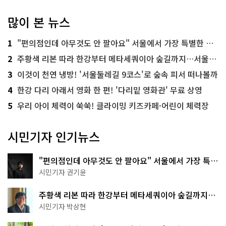
많이 본 뉴스
1
"편의점인데 아무것도 안 팔아요" 서울에서 가장 특별한 편의점의 정체
2
주황색 리본 따라 한강부터 메타세쿼이아 숲길까지…서울둘레길 15코스
3
이것이 천연 냉방! '서울둘레길 9코스'로 숲속 피서 떠나볼까
4
한강 다리 아래서 영화 한 편! '다리밑 영화관' 무료 상영
5
우리 아이 체력이 쑥쑥! 클라이밍 키즈카페·어린이 체력장
시민기자 인기뉴스
"편의점인데 아무것도 안 팔아요" 서울에서 가장 특별
한 편의점의 정체
시민기자 권기윤
주황색 리본 따라 한강부터 메타세쿼이아 숲길까지…
서울둘레길 15코스
시민기자 박상현