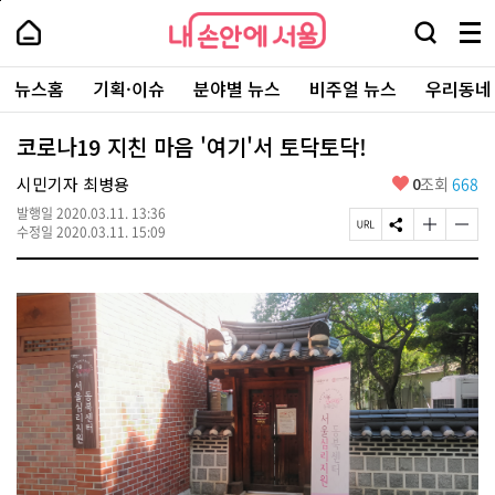
본
페
내
문
이
내
손
검
메
바
지
손
안
색
뉴
로
상
안
주
에
창
전
가
단
에
뉴스홈
기획·이슈
분야별 뉴스
비주얼 뉴스
우리동네
요
서
열
체
기
으
서
서
울
기
보
로
울
비
기
이
-
코로나19 지친 마음 '여기'서 토닥토닥!
스
동
서
바
울
좋
시민기자 최병용
0
조회
668
로
시
아
가
대
발행일
2020.03.11. 13:36
요
기
페
S
글
글
표
수정일
2020.03.11. 15:09
이
N
자
자
소
지
S
크
크
통
U
공
기
기
포
R
유
크
작
털
L
하
게
게
복
기
변
변
사
경
경
하
하
기
기