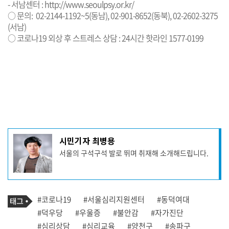
- 서남센터 :
http://www.seoulpsy.or.kr/
○ 문의: 02-2144-1192~5(동남), 02-901-8652(동북), 02-2602-3275
(서남)
○ 코로나19 외상 후 스트레스 상담 : 24시간 핫라인 1577-0199
기
시민기자 최병용
사
서울의 구석구석 발로 뛰며 취재해 소개해드립니다.
작
성
자
프
로
기
필
태
#코로나19
#서울심리지원센터
#동덕여대
사
그
관
#덕우당
#우울증
#불안감
#자가진단
련
#심리상담
#심리교육
#양천구
#송파구
태