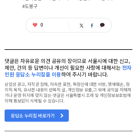
그
#도봉구
좋
0
카
트
페
아
카
위
이
요
오
터
스
톡
북
댓글은 자유로운 의견 공유의 장이므로 서울시에 대한 신고,
제안, 건의 등 답변이나 개선이 필요한 사항에 대해서는
전자
민원 응답소 누리집을 이용
하여 주시기 바랍니다.
상업성 광고, 저작권 침해, 저속한 표현, 특정인에 대한 비방, 명예훼손, 정
치적 목적, 유사한 내용의 반복적 글, 개인정보 유출,그 밖에 공익을 저해하
거나 운영 취지에 맞지 않는 댓글은 서울특별시 조례 및 개인정보보호법에
의해 통보없이 삭제될 수 있습니다.
응답소 누리집 바로가기