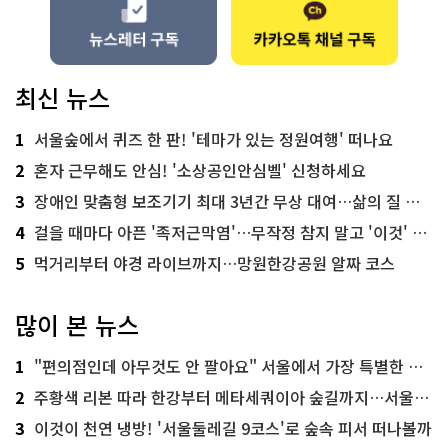
최신 뉴스
1
서울숲에서 퀴즈 한 판! '테마가 있는 정원여행' 떠나요
2
혼자 근무해도 안심! '소상공인안심벨' 신청하세요
3
장애인 맞춤형 보조기기 최대 3년간 무상 대여…삶의 질 높인다
4
걸을 때마다 아픈 '족저근막염'…무작정 참지 말고 '이것' 해보세요!
5
먹거리부터 야경 라이브까지…망원한강공원 알짜 코스
많이 본 뉴스
1
"편의점인데 아무것도 안 팔아요" 서울에서 가장 특별한 편의점의 정체
2
주황색 리본 따라 한강부터 메타세쿼이아 숲길까지…서울둘레길 15코스
3
이것이 천연 냉방! '서울둘레길 9코스'로 숲속 피서 떠나볼까