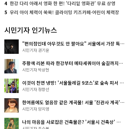
4
한강 다리 아래서 영화 한 편! '다리밑 영화관' 무료 상영
5
우리 아이 체력이 쑥쑥! 클라이밍 키즈카페·어린이 체력장
시민기자 인기뉴스
"편의점인데 아무것도 안 팔아요" 서울에서 가장 특별
한 편의점의 정체
시민기자 권기윤
주황색 리본 따라 한강부터 메타세쿼이아 숲길까지…
서울둘레길 15코스
시민기자 박상현
이것이 천연 냉방! '서울둘레길 9코스'로 숲속 피서 떠
나볼까
시민기자 정향선
한여름에도 얼음장 같은 계곡물! 서울 '진관사 계곡'이
천국이네~
시민기자 양지영
나의 마음을 사로잡은 건축물은? '서울시 건축상' 수
상작 공개!
시민기자 조수봉