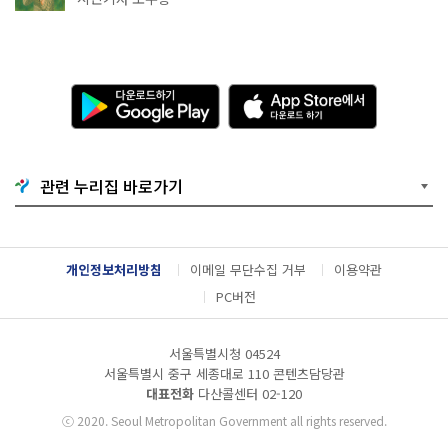
다
A
운
p
로
p
드
S
하
t
기
o
관련 누리집 바로가기
G
r
o
e
o
에
g
서
l
다
개인정보처리방침
이메일 무단수집 거부
이용약관
e
운
P
로
PC버전
l
드
a
하
y
기
서울특별시청 04524
서울특별시 중구 세종대로 110 콘텐츠담당관
대표전화
다산콜센터
02-120
ⓒ
2020. Seoul Metropolitan Government all rights reserved.