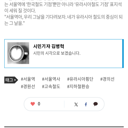
는 서울역에 ‘한국철도 기점’뿐만 아니라 ‘유라시아철도 기점’ 표지석
이 세워 질 것이다.
"서울역아, 우리 그날을 기다려보자. 네가 유라시아 철도의 중심이 되
는 그 날을."
기
시민기자 김병혁
사
시민의 시각으로 보겠습니다.
작
성
자
프
로
기
필
태
#서울역
#서울역사
#유라시아횡단
#경의선
사
그
관
#경원선
#고속철도
#지하철환승
련
태
그
좋
0
카
트
페
아
카
위
이
요
오
터
스
톡
북