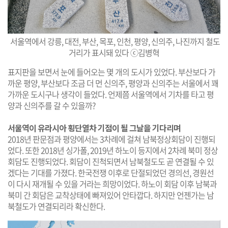
서울역에서 강릉, 대전, 부산, 목포, 인천, 평양, 신의주, 나진까지 철도
거리가 표시돼 있다 ⓒ김병혁
표지판을 보면서 눈에 들어오는 몇 개의 도시가 있었다. 부산보다 가
까운 평양, 부산보다 조금 더 먼 신의주, 평양과 신의주는 서울에서 꽤
가까운 도시구나 생각이 들었다. 언제쯤 서울역에서 기차를 타고 평
양과 신의주를 갈 수 있을까?
서울역이 유라시아 횡단열차 기점이 될 그날을 기다리며
2018년 판문점과 평양에서는 3차례에 걸쳐 남북정상회담이 진행되
었다. 또한 2018년 싱가폴, 2019년 하노이 등지에서 2차례 북미 정상
회담도 진행되었다. 회담이 진척되면서 남북철도도 곧 연결될 수 있
겠다는 기대를 가졌다. 한국전쟁 이후로 단절되었던 경의선, 경원선
이 다시 재개될 수 있을 거라는 희망이었다. 하노이 회담 이후 남북과
북미 간 회담은 교착상태에 빠져있어 안타깝다. 하지만 언젠가는 남
북철도가 연결되리라 확신한다.