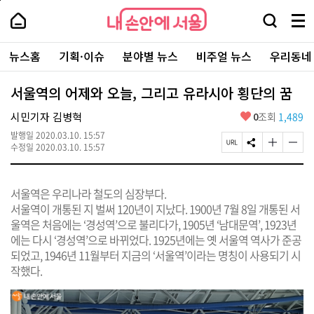
본
페
내
문
이
내
손
검
메
바
지
손
안
색
뉴
로
상
안
주
에
창
전
가
단
에
뉴스홈
기획·이슈
분야별 뉴스
비주얼 뉴스
우리동네
요
서
열
체
기
으
서
서
울
기
보
로
울
비
기
이
-
서울역의 어제와 오늘, 그리고 유라시아 횡단의 꿈
스
동
서
바
울
좋
시민기자 김병혁
0
조회
1,489
로
시
아
가
대
발행일
2020.03.10. 15:57
요
기
페
S
글
글
표
수정일
2020.03.10. 15:57
이
N
자
자
소
지
S
크
크
통
U
공
기
기
포
서울역은 우리나라 철도의 심장부다.
R
유
크
작
털
L
하
게
게
서울역이 개통된 지 벌써 120년이 지났다. 1900년 7월 8일 개통된 서
복
기
변
변
울역은 처음에는 ‘경성역’으로 불리다가, 1905년 ‘남대문역’, 1923년
사
경
경
에는 다시 ‘경성역’으로 바뀌었다. 1925년에는 옛 서울역 역사가 준공
하
하
기
기
되었고, 1946년 11월부터 지금의 ‘서울역’이라는 명칭이 사용되기 시
작했다.