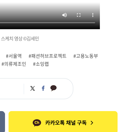
스케치 영상 ©김세민
#서울역
#패션허브프로젝트
#고용노동부
#의류제조인
#소잉랩
카
트
페
카
위
이
오
터
스
톡
북