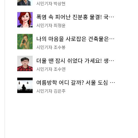
시민기자 박상현
폭염 속 피어난 진분홍 물결! 국립중앙박물관 배롱나무 명소
시민기자 최정윤
나의 마음을 사로잡은 건축물은? '서울시 건축상' 수상작 공개!
시민기자 조수봉
더울 땐 잠시 쉬었다 가세요! 생수 냉장고부터 해피소·무더위쉼터까지
시민기자 조수연
여름방학 어디 갈까? 서울 도심 무료 실내 여행 코스 추천
시민기자 김은주