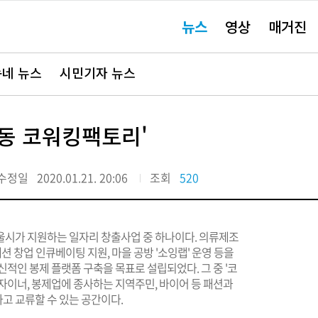
주
뉴스
영상
매거진
요
서
비
스
바
네 뉴스
시민기자 뉴스
로
가
기"
계동 코워킹팩토리'
수정일
2020.01.21. 20:06
조회
520
울시가 지원하는 일자리 창출사업 중 하나이다. 의류제조
션 창업 인큐베이팅 지원, 마을 공방 '소잉랩' 운영 등을
적인 봉제 플랫폼 구축을 목표로 설립되었다. 그 중 '코
자이너, 봉제업에 종사하는 지역주민, 바이어 등 패션과
고 교류할 수 있는 공간이다.