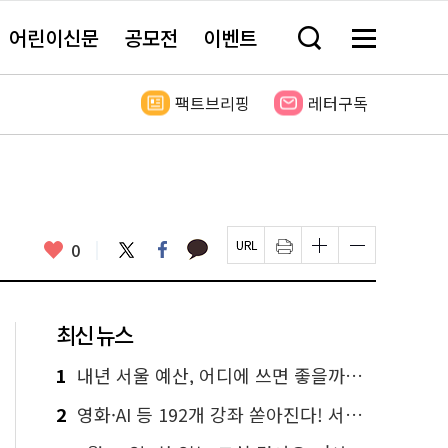
어린이신문
공모전
이벤트
검
메
색
뉴
창
전
열
체
팩트브리핑
레터구독
기
보
기
카
좋
트
페
0
페
인
글
글
카
위
이
아
이
쇄
자
자
오
터
스
요
지
하
크
크
톡
북
U
기
기
기
R
새
크
작
L
창
게
게
최신 뉴스
복
열
변
변
사
림
경
경
하
하
1
내년 서울 예산, 어디에 쓰면 좋을까요? 온라인 투표
기
기
2
영화·AI 등 192개 강좌 쏟아진다! 서울시민대학 선착순 신청