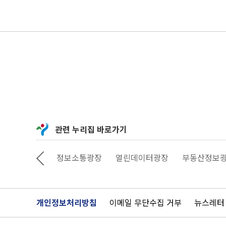
관련 누리집 바로가기
상상대로 서울
정보소통광장
열린데이터광장
부동산정보
개인정보처리방침
이메일 무단수집 거부
뉴스레터