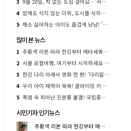
3
9월 20일, 차 없는 도심 걸어요…'서울 걷자 페스티벌' 선착순 5천명
4
밤에도 식지 않는 더위, 도시를 식히는 시원한 해법은?
5
채소 싫어하는 아이도 즐겁게 냠냠! '찾아가는 서울시 식생활 교육' 현장
많이 본 뉴스
1
주황색 리본 따라 한강부터 메타세쿼이아 숲길까지…서울둘레길 15코스
2
서울 로컬여행, 여기부터 시작하세요 '서울에디션25'
3
한강 다리 아래서 영화 한 편! '다리밑 영화관' 무료 상영
4
우리 아이 체력이 쑥쑥! 클라이밍 키즈카페·어린이 체력장
5
폭염 속 피어난 진분홍 물결! 국립중앙박물관 배롱나무 명소
시민기자 인기뉴스
주황색 리본 따라 한강부터 메타세쿼이아 숲길까지…서울둘레길 15코스