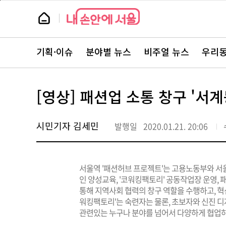
본
페
문
이
뉴
바
지
스
로
상
룸
가
단
뉴
기
으
스
로
기획·이슈
분야별 뉴스
비주얼 뉴스
우리동
주
이
요
동
서
비
스
[영상] 패션업 소통 창구 '서
바
로
가
기
시민기자 김세민
발행일
2020.01.21. 20:06
서울역 '패션허브 프로젝트'는 고용노동부와 서
인 양성교육, '코워킹팩토리' 공동작업장 운영, 패
통해 지역사회 협력의 창구 역할을 수행하고, 혁신
워킹팩토리'는 숙련자는 물론, 초보자와 신진 디
관련있는 누구나 분야를 넘어서 다양하게 협업하