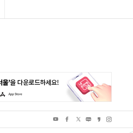
평생학습포털
청년포털
대기환경정보
에코마일리지
A
p
p
S
t
o
유
페
트
네
카
인
r
튜
이
위
이
카
스
e
브
스
터
버
오
타
북
블
스
그