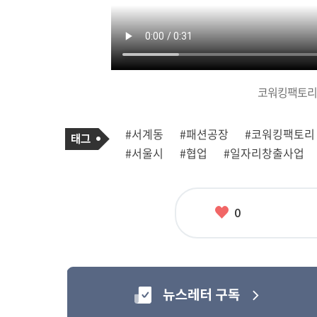
코워킹팩토리 
기
태
#서계동
#패션공장
#코워킹팩토리
사
그
관
#서울시
#협업
#일자리창출사업
련
태
그
좋
0
아
요