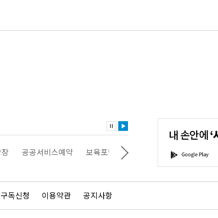
내
손
안
에
'서
광장
공공서비스예약
보육포털
일자리포털
문화포털
G
울'을
o
다
o
운
g
로
l
드
e
 구독신청
이용약관
공지사항
하
P
세
l
요!
a