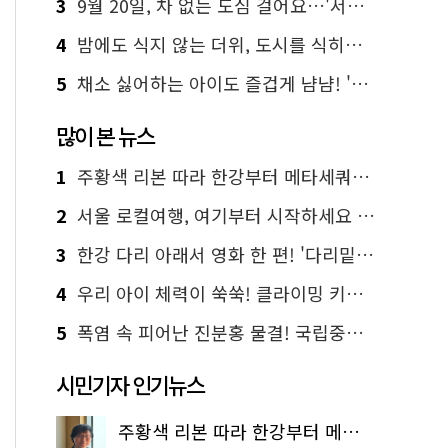
3
9월 20일, 차 없는 도심 걸어요…'서울 걷자 페스티벌' 선착순 5천명
4
밤에도 식지 않는 더위, 도시를 식히는 시원한 해법은?
5
채소 싫어하는 아이도 즐겁게 냠냠! '찾아가는 서울시 식생활 교육' 현장
많이 본 뉴스
1
주황색 리본 따라 한강부터 메타세쿼이아 숲길까지…서울둘레길 15코스
2
서울 로컬여행, 여기부터 시작하세요 '서울에디션25'
3
한강 다리 아래서 영화 한 편! '다리밑 영화관' 무료 상영
4
우리 아이 체력이 쑥쑥! 클라이밍 키즈카페·어린이 체력장
5
폭염 속 피어난 진분홍 물결! 국립중앙박물관 배롱나무 명소
시민기자 인기뉴스
주황색 리본 따라 한강부터 메타세쿼이아 숲길까지…서울둘레길 15코스