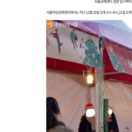
서울공예센터. 정문 입구
부터
서울
여성공예센터에서는 지난 12월
20일 오후 3시~8시, 21일 오