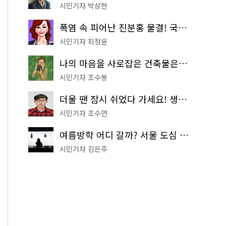
시민기자 박상현
폭염 속 피어난 진분홍 물결! 국립중앙박물관 배롱나무 명소
시민기자 최정윤
나의 마음을 사로잡은 건축물은? '서울시 건축상' 수상작 공개!
시민기자 조수봉
더울 땐 잠시 쉬었다 가세요! 생수 냉장고부터 해피소·무더위쉼터까지
시민기자 조수연
여름방학 어디 갈까? 서울 도심 무료 실내 여행 코스 추천
시민기자 김은주