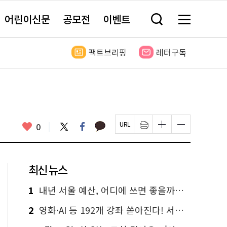
어린이신문
공모전
이벤트
검
메
색
뉴
창
전
열
체
팩트브리핑
레터구독
기
보
기
카
좋
트
페
0
페
인
글
글
카
위
이
아
이
쇄
자
자
오
터
스
요
지
하
크
크
톡
북
U
기
기
기
R
새
크
작
L
창
게
게
최신 뉴스
복
열
변
변
사
림
경
경
하
하
1
내년 서울 예산, 어디에 쓰면 좋을까요? 온라인 투표
기
기
2
영화·AI 등 192개 강좌 쏟아진다! 서울시민대학 선착순 신청