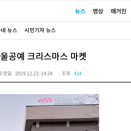
주
뉴스
영상
매거진
요
서
비
스
바
네 뉴스
시민기자 뉴스
로
가
기"
서울공예 크리스마스 마켓
수정일
2019.12.23. 14:34
조회
414