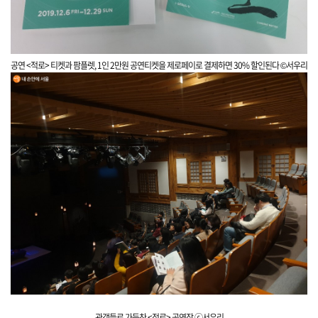
공연 <적로> 티켓과 팜플렛, 1인 2만원 공연티켓을 제로페이로 결제하면 30% 할인된다 ©서우리
관객들로 가득찬
<적로> 공연장 ⓒ서우리