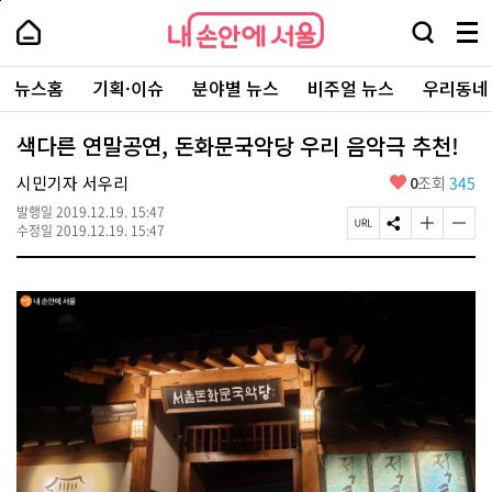
본
페
내
문
이
내
손
검
메
바
지
손
안
색
뉴
로
상
안
주
에
창
전
가
단
에
뉴스홈
기획·이슈
분야별 뉴스
비주얼 뉴스
우리동네
요
서
열
체
기
으
서
서
울
기
보
로
울
비
기
이
-
색다른 연말공연, 돈화문국악당 우리 음악극 추천!
스
동
서
바
울
좋
시민기자 서우리
0
조회
345
로
시
아
가
대
발행일
2019.12.19. 15:47
요
기
페
S
글
글
표
수정일
2019.12.19. 15:47
이
N
자
자
소
지
S
크
크
통
U
공
기
기
포
R
유
크
작
털
L
하
게
게
복
기
변
변
사
경
경
하
하
기
기