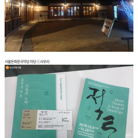
서울돈화문국악당 마당 ⓒ서우리