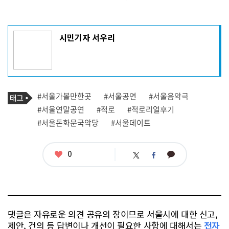
기
시민기자 서우리
사
작
성
자
프
로
기
필
태
#서울가볼만한곳
#서울공연
#서울음악극
사
그
관
#서울연말공연
#적로
#적로리얼후기
련
#서울돈화문국악당
#서울데이트
태
그
좋
0
카
트
페
아
카
위
이
요
오
터
스
톡
북
댓글은 자유로운 의견 공유의 장이므로 서울시에 대한 신고,
제안, 건의 등 답변이나 개선이 필요한 사항에 대해서는
전자