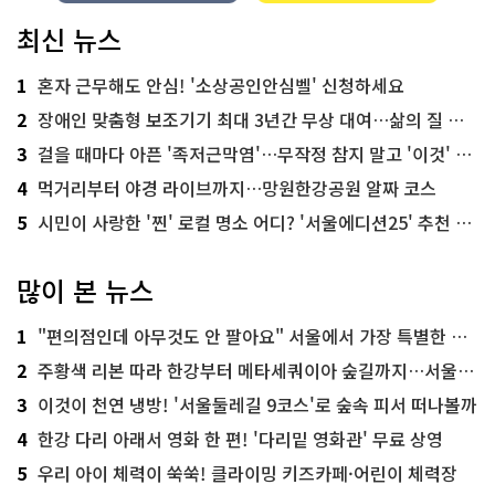
최신 뉴스
1
혼자 근무해도 안심! '소상공인안심벨' 신청하세요
2
장애인 맞춤형 보조기기 최대 3년간 무상 대여…삶의 질 높인다
3
걸을 때마다 아픈 '족저근막염'…무작정 참지 말고 '이것' 해보세요!
4
먹거리부터 야경 라이브까지…망원한강공원 알짜 코스
5
시민이 사랑한 '찐' 로컬 명소 어디? '서울에디션25' 추천 코스
많이 본 뉴스
1
"편의점인데 아무것도 안 팔아요" 서울에서 가장 특별한 편의점의 정체
2
주황색 리본 따라 한강부터 메타세쿼이아 숲길까지…서울둘레길 15코스
3
이것이 천연 냉방! '서울둘레길 9코스'로 숲속 피서 떠나볼까
4
한강 다리 아래서 영화 한 편! '다리밑 영화관' 무료 상영
5
우리 아이 체력이 쑥쑥! 클라이밍 키즈카페·어린이 체력장