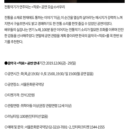
전통악기가 연주되는 <적로> 공연 모습 ©서우리
전통을 소재로 현재에도 통하는 이야기 '지금, 이 순간을 열심히 살아라'는 메시지가 강력히 느껴
지면서 구슬프면서도 밝고 경쾌하기도 한 전통 소리를 한껏 즐길 수 있었던 공연이었다.
배우들의 실감나는 연기 노래, 100분 동안 이어지는 전통악기 소리가 절묘한 조화를 이루며 잔잔
한 감동을 선사해주었다. 연말에 공연 관람을 계획 중이라면 한국의 음악극 <적로>를 꼭 한번 보
기를 추천한다.
●
음악극 <적로> 공연 안내
기간: 2019.12.06(금) - 29(일)
⊙공연시간 : 화,목,금 19:30/ 수,토 15:00, 19:30/ 일 15:00(월 공연 없음)
⊙공연장소 : 서울돈화문국악당
⊙티켓가격 : 전석 2만원
⊙관람연령 : 취학아동 이상(권장 관람연령 12세 이상)
⊙러닝타임 :100분(인터미션 없음)
⊙예매 및 문의 : 서울돈화문국악당 02-3210-7001~2, 인터파크티켓 1544-1555