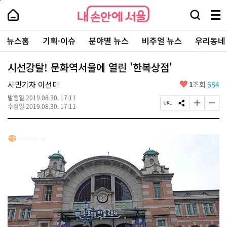
본
페
내
문
이
내
손
검
메
바
지
손
안
색
뉴
로
상
안
주
에
창
전
가
단
에
뉴스홈
기획·이슈
분야별 뉴스
비주얼 뉴스
우리동네
요
서
열
체
기
으
서
서
울
기
보
로
울
비
기
이
-
시선강탈! 문화역서울에 열린 '한복상점'
스
동
서
바
울
좋
시민기자 이선미
1
조회
684
로
시
아
가
대
발행일
2019.08.30. 17:11
요
기
페
S
글
글
표
수정일
2019.08.30. 17:11
이
N
자
자
소
지
S
크
크
통
U
공
기
기
포
R
유
크
작
털
L
하
게
게
복
기
변
변
사
경
경
하
하
기
기