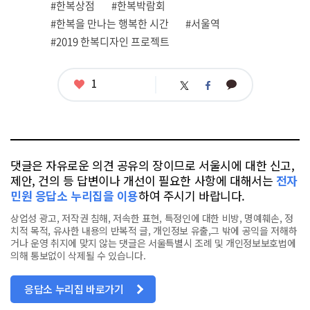
#한복상점
#한복박람회
태
그
#한복을 만나는 행복한 시간
#서울역
#2019 한복디자인 프로젝트
좋
1
카
트
페
아
카
위
이
요
오
터
스
톡
북
댓글은 자유로운 의견 공유의 장이므로 서울시에 대한 신고,
제안, 건의 등 답변이나 개선이 필요한 사항에 대해서는
전자
민원 응답소 누리집을 이용
하여 주시기 바랍니다.
상업성 광고, 저작권 침해, 저속한 표현, 특정인에 대한 비방, 명예훼손, 정
치적 목적, 유사한 내용의 반복적 글, 개인정보 유출,그 밖에 공익을 저해하
거나 운영 취지에 맞지 않는 댓글은 서울특별시 조례 및 개인정보보호법에
의해 통보없이 삭제될 수 있습니다.
응답소 누리집 바로가기