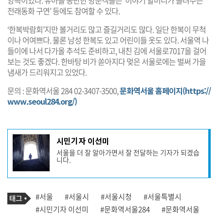
전래동화 구연’ 등에도 참여할 수 있다.
‘한복박람회’지만 볼거리도 많고 즐길거리도 많다. 일단 한복이 무척
이나 어여쁘다. 물론 남성 한복도 있고 어린이들 옷도 있다. 서울역 나
들이에 나서 다가올 추석도 준비하고, 내친 김에 서울로7017을 걸어
보는 것도 좋겠다. 한바탕 비가 쏟아지다 멎은 서울로에는 벌써 가을
냄새가 드리워지고 있었다.
문의 : 문화역서울 284 02-3407-3500,
문화역서울 홈페이지(https://
www.seoul284.org/)
기
시민기자 이선미
사
서울을 더 잘 알아가면서 잘 전달하는 기자가 되겠습
작
니다.
성
자
프
로
기
필
태
#서울
#서울시
#서울시청
#서울특별시
사
그
관
#시민기자 이선미
#문화역서울284
#문화역서울
련