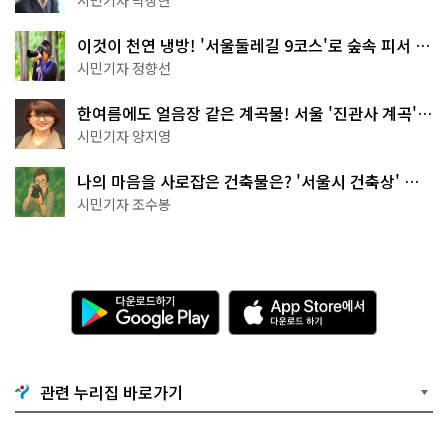
시민기자 박상현
이것이 천연 냉방! '서울둘레길 9코스'로 숲속 피서 떠
나볼까
시민기자 정향선
한여름에도 얼음장 같은 계곡물! 서울 '진관사 계곡'이
천국이네~
시민기자 양지영
나의 마음을 사로잡은 건축물은? '서울시 건축상' 수
상작 공개!
시민기자 조수봉
다
A
운
p
로
p
드
S
하
t
기
o
관련 누리집 바로가기
G
r
o
e
o
에