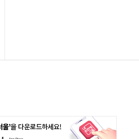
평생학습포털
청년포털
대기환경정보
에코마일리지
A