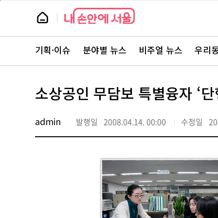
본
페
문
이
뉴
바
지
스
로
상
룸
가
단
뉴
기
으
스
로
기획·이슈
분야별 뉴스
비주얼 뉴스
우리동
주
이
요
동
서
비
스
소상공인 무담보 특별융자 ‘단
바
로
가
기
admin
발행일
2008.04.14. 00:00
수정일
20