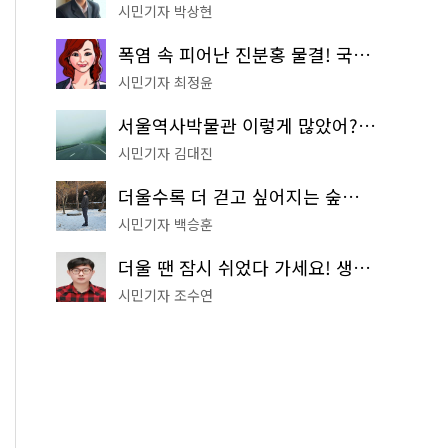
시민기자 박상현
폭염 속 피어난 진분홍 물결! 국립중앙박물관 배롱나무 명소
시민기자 최정윤
서울역사박물관 이렇게 많았어? 주말마다 한 곳씩 떠나는 역사 산책
시민기자 김대진
더울수록 더 걷고 싶어지는 숲길! 서울둘레길 '아차산 코스'
시민기자 백승훈
더울 땐 잠시 쉬었다 가세요! 생수 냉장고부터 해피소·무더위쉼터까지
시민기자 조수연