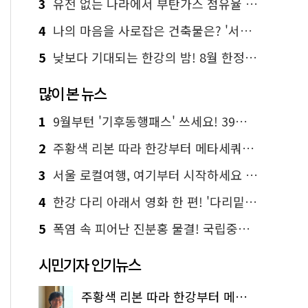
3
유전 없는 나라에서 부탄가스 점유율 1위 가능? Yes, I 'CAN'
4
나의 마음을 사로잡은 건축물은? '서울시 건축상' 수상작 공개!
5
낮보다 기대되는 한강의 밤! 8월 한정 무료 '한강 밤핑' 예약은?
많이 본 뉴스
1
9월부턴 '기후동행패스' 쓰세요! 39세까지 청년 혜택
2
주황색 리본 따라 한강부터 메타세쿼이아 숲길까지…서울둘레길 15코스
3
서울 로컬여행, 여기부터 시작하세요 '서울에디션25'
4
한강 다리 아래서 영화 한 편! '다리밑 영화관' 무료 상영
5
폭염 속 피어난 진분홍 물결! 국립중앙박물관 배롱나무 명소
시민기자 인기뉴스
주황색 리본 따라 한강부터 메타세쿼이아 숲길까지…서울둘레길 15코스