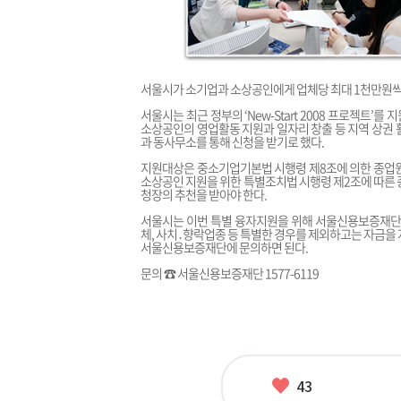
서울시가 소기업과 소상공인에게 업체당 최대 1천만원씩 
서울시는 최근 정부의 ‘New-Start 2008 프로젝트
소상공인의 영업활동 지원과 일자리 창출 등 지역 상권 활
과 동사무소를 통해 신청을 받기로 했다.
지원대상은 중소기업기본법 시행령 제8조에 의한 종업원 10
소상공인 지원을 위한 특별조치법 시행령 제2조에 따른 종업
청장의 추천을 받아야 한다.
서울시는 이번 특별 융자지원을 위해 서울신용보증재단의
체, 사치․향락업종 등 특별한 경우를 제외하고는 자금을
서울신용보증재단에 문의하면 된다.
문의 ☎ 서울신용보증재단 1577-6119
좋
43
아