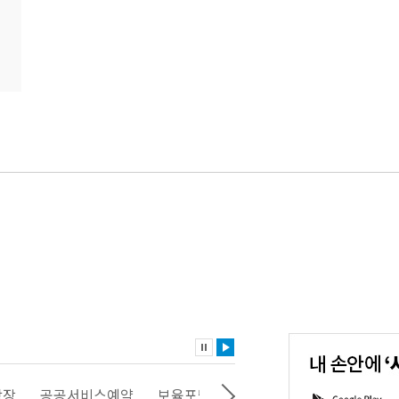
내
손
안
에
'서
광장
공공서비스예약
보육포털
일자리포털
문화포털
G