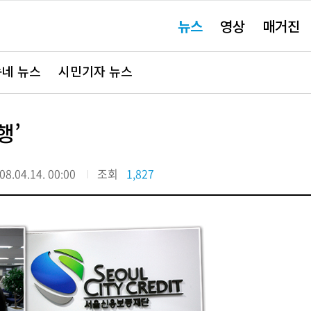
주
뉴스
영상
매거진
요
서
비
스
바
네 뉴스
시민기자 뉴스
로
가
기"
행’
08.04.14. 00:00
조회
1,827