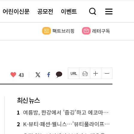
어린이신문
공모전
이벤트
검
메
색
뉴
창
전
열
체
팩트브리핑
레터구독
기
보
기
카
좋
트
페
43
페
인
글
글
카
위
이
아
이
쇄
자
자
오
터
스
요
지
하
크
크
톡
북
U
기
기
기
R
새
크
작
L
창
게
게
최신 뉴스
복
열
변
변
사
림
경
경
하
하
1
여름밤, 한강에서 '줍깅'하고 에코마일리지도 줍줍!
기
기
2
K-뷰티·패션·웰니스…'뷰티풀라이프인서울' 6일부터 사전 예약