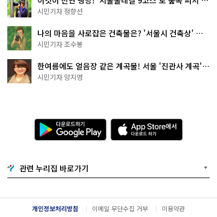
나볼까
시민기자 정향선
나의 마음을 사로잡은 건축물은? '서울시 건축상' 수
상작 공개!
시민기자 조수봉
한여름에도 얼음장 같은 계곡물! 서울 '진관사 계곡'이
천국이네~
시민기자 양지영
다
A
운
p
로
p
드
S
하
t
기
o
관련 누리집 바로가기
G
r
o
e
o
에
g
서
l
다
개인정보처리방침
이메일 무단수집 거부
이용약관
e
운