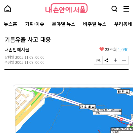
본
페
내
문
이
내
손
검
메
바
지
손
안
색
뉴
로
상
안
주
에
창
전
가
단
에
뉴스홈
기획·이슈
분야별 뉴스
비주얼 뉴스
우리동네
요
서
열
체
기
으
서
서
울
기
보
로
울
비
기
이
-
기름유출 사고 대응
스
동
서
바
울
좋
내손안에서울
23
조회
1,090
로
시
아
가
대
발행일
2005.11.09. 00:00
요
기
페
S
글
글
표
수정일
2005.11.09. 00:00
이
N
자
자
소
지
S
크
크
통
U
공
기
기
포
R
유
크
작
털
L
하
게
게
복
기
변
변
사
경
경
하
하
기
기