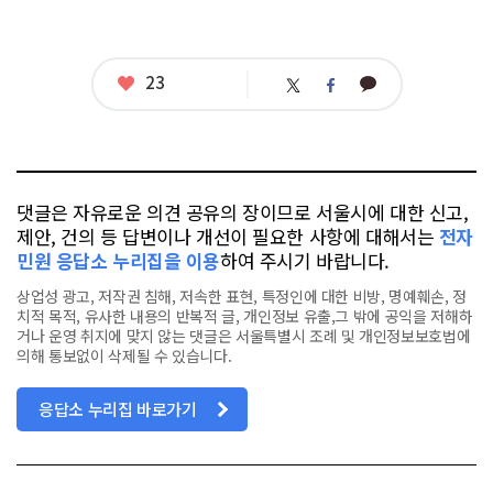
좋
23
카
트
페
아
카
위
이
요
오
터
스
톡
북
댓글은 자유로운 의견 공유의 장이므로 서울시에 대한 신고,
제안, 건의 등 답변이나 개선이 필요한 사항에 대해서는
전자
민원 응답소 누리집을 이용
하여 주시기 바랍니다.
상업성 광고, 저작권 침해, 저속한 표현, 특정인에 대한 비방, 명예훼손, 정
치적 목적, 유사한 내용의 반복적 글, 개인정보 유출,그 밖에 공익을 저해하
거나 운영 취지에 맞지 않는 댓글은 서울특별시 조례 및 개인정보보호법에
의해 통보없이 삭제될 수 있습니다.
응답소 누리집 바로가기