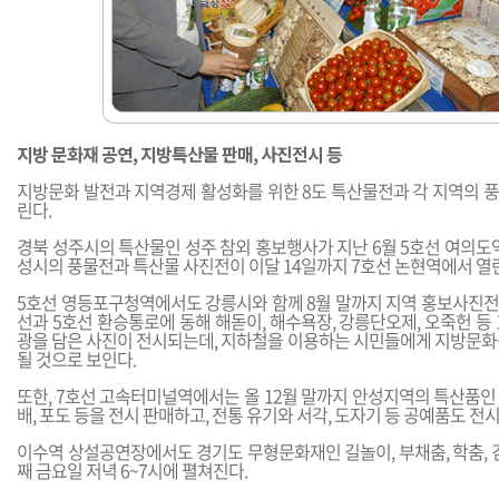
지방 문화재 공연, 지방특산물 판매, 사진전시 등
지방문화 발전과 지역경제 활성화를 위한 8도 특산물전과 각 지역의 
린다.
경북 성주시의 특산물인 성주 참외 홍보행사가 지난 6월 5호선 여의도
성시의 풍물전과 특산물 사진전이 이달 14일까지 7호선 논현역에서 열
5호선 영등포구청역에서도 강릉시와 함께 8월 말까지 지역 홍보사진전을
선과 5호선 환승통로에 동해 해돋이, 해수욕장, 강릉단오제, 오죽헌 등
광을 담은 사진이 전시되는데, 지하철을 이용하는 시민들에게 지방문화
될 것으로 보인다.
또한, 7호선 고속터미널역에서는 올 12월 말까지 안성지역의 특산품인 안
배, 포도 등을 전시 판매하고, 전통 유기와 서각, 도자기 등 공예품도 전
이수역 상설공연장에서도 경기도 무형문화재인 길놀이, 부채춤, 학춤, 
째 금요일 저녁 6~7시에 펼쳐진다.