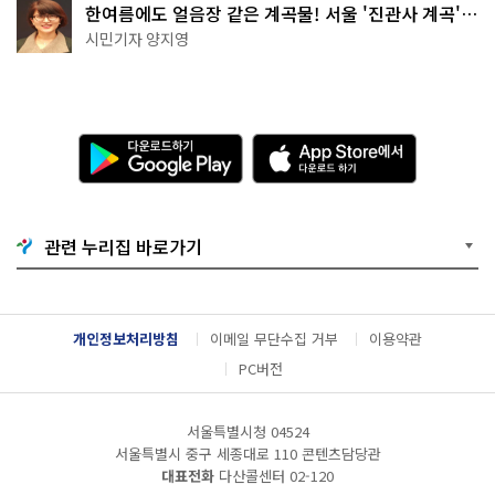
한여름에도 얼음장 같은 계곡물! 서울 '진관사 계곡'이
천국이네~
시민기자 양지영
다
A
운
p
로
p
드
S
하
t
기
o
관련 누리집 바로가기
G
r
o
e
o
에
g
서
l
다
개인정보처리방침
이메일 무단수집 거부
이용약관
e
운
P
로
PC버전
l
드
a
하
y
기
서울특별시청 04524
서울특별시 중구 세종대로 110 콘텐츠담당관
대표전화
다산콜센터
02-120