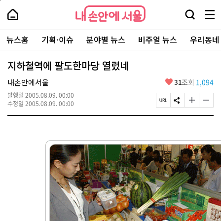
본
페
내
문
이
내
손
검
메
바
지
손
안
색
뉴
로
상
안
주
에
창
전
가
단
에
뉴스홈
기획·이슈
분야별 뉴스
비주얼 뉴스
우리동네
요
서
열
체
기
으
서
서
울
기
보
로
울
비
기
이
-
지하철역에 팔도한마당 열렸네
스
동
서
바
울
좋
내손안에서울
31
조회
1,094
로
시
아
가
대
발행일
2005.08.09. 00:00
요
기
페
S
글
글
표
수정일
2005.08.09. 00:00
이
N
자
자
소
지
S
크
크
통
U
공
기
기
포
R
유
크
작
털
L
하
게
게
복
기
변
변
사
경
경
하
하
기
기