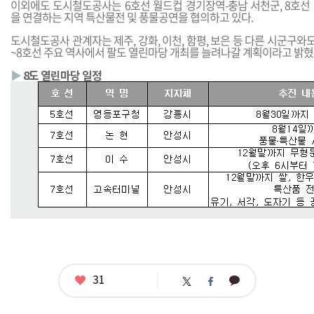
이외에도 도시철도공사는 6호선 월드컵 경기장역-충남 서천군, 8호선
을 연결하는 지역 특산물전 및 풍물공연을 협의하고 있다.
도시철도공사 관계자는 제주, 강화, 이천, 함평, 보은 등 다른 시군구와
~8호선 주요 역사에서 팔도 열린마당 개최를 늘려나갈 계획이라고 밝혔
▶
8도 열린마당 일정
좋
31
카
트
페
아
카
위
이
요
오
터
스