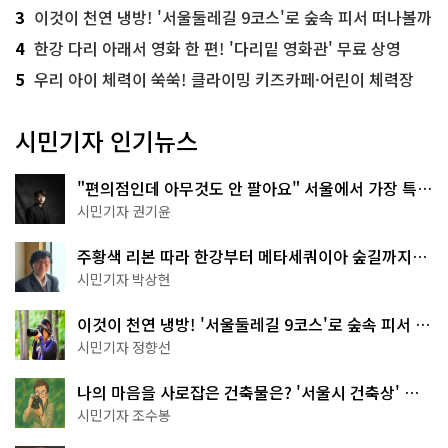
3
이것이 천연 냉방! '서울둘레길 9코스'로 숲속 피서 떠나볼까
4
한강 다리 아래서 영화 한 편! '다리밑 영화관' 무료 상영
5
우리 아이 체력이 쑥쑥! 클라이밍 키즈카페·어린이 체력장
시민기자 인기뉴스
"편의점인데 아무것도 안 팔아요" 서울에서 가장 특별
한 편의점의 정체
시민기자 권기윤
주황색 리본 따라 한강부터 메타세쿼이아 숲길까지…
서울둘레길 15코스
시민기자 박상현
이것이 천연 냉방! '서울둘레길 9코스'로 숲속 피서 떠
나볼까
시민기자 정향선
나의 마음을 사로잡은 건축물은? '서울시 건축상' 수
상작 공개!
시민기자 조수봉