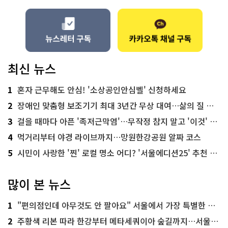
최신 뉴스
1
혼자 근무해도 안심! '소상공인안심벨' 신청하세요
2
장애인 맞춤형 보조기기 최대 3년간 무상 대여…삶의 질 높인다
3
걸을 때마다 아픈 '족저근막염'…무작정 참지 말고 '이것' 해보세요!
4
먹거리부터 야경 라이브까지…망원한강공원 알짜 코스
5
시민이 사랑한 '찐' 로컬 명소 어디? '서울에디션25' 추천 코스
많이 본 뉴스
1
"편의점인데 아무것도 안 팔아요" 서울에서 가장 특별한 편의점의 정체
2
주황색 리본 따라 한강부터 메타세쿼이아 숲길까지…서울둘레길 15코스