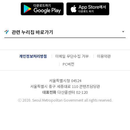
다
A
운
p
로
p
드
S
하
t
기
o
관련 누리집 바로가기
G
r
o
e
o
에
g
서
l
다
개인정보처리방침
이메일 무단수집 거부
이용약관
e
운
P
로
PC버전
l
드
a
하
y
기
서울특별시청 04524
서울특별시 중구 세종대로 110 콘텐츠담당관
대표전화
다산콜센터
02-120
ⓒ
2020. Seoul Metropolitan Government all rights reserved.