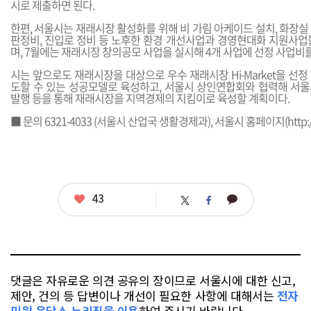
시로 제출하면 된다.
한편, 서울시는 재래시장 활성화를 위해 비 가림 아케이드 설치, 화장실 
판정비, 진입로 정비 등 노후한 환경 개선사업과 경영현대화 지원사업
며, 7월에는 재래시장 창의공모 사업을 실시해 4개 사업에 선정 사업비를
시는 앞으로도 재래시장을 대상으로 우수 재래시장 Hi-Market을 선
도할 수 있는 성공모델로 육성하고, 서울시 상인연합회와 협력해 서
발행 등을 통해 재래시장을 지역경제의 지킴이로 육성할 계획이다.
■ 문의 6321-4033 (서울시 산업국 생활경제과), 서울시 홈페이지(
http:
좋
43
카
트
페
아
카
위
이
요
오
터
스
톡
북
댓글은 자유로운 의견 공유의 장이므로 서울시에 대한 신고,
제안, 건의 등 답변이나 개선이 필요한 사항에 대해서는
전자
민원 응답소 누리집을 이용
하여 주시기 바랍니다.