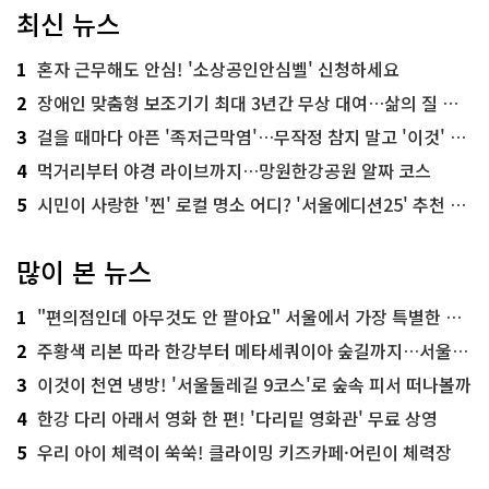
최신 뉴스
1
혼자 근무해도 안심! '소상공인안심벨' 신청하세요
2
장애인 맞춤형 보조기기 최대 3년간 무상 대여…삶의 질 높인다
3
걸을 때마다 아픈 '족저근막염'…무작정 참지 말고 '이것' 해보세요!
4
먹거리부터 야경 라이브까지…망원한강공원 알짜 코스
5
시민이 사랑한 '찐' 로컬 명소 어디? '서울에디션25' 추천 코스
많이 본 뉴스
1
"편의점인데 아무것도 안 팔아요" 서울에서 가장 특별한 편의점의 정체
2
주황색 리본 따라 한강부터 메타세쿼이아 숲길까지…서울둘레길 15코스
3
이것이 천연 냉방! '서울둘레길 9코스'로 숲속 피서 떠나볼까
4
한강 다리 아래서 영화 한 편! '다리밑 영화관' 무료 상영
5
우리 아이 체력이 쑥쑥! 클라이밍 키즈카페·어린이 체력장