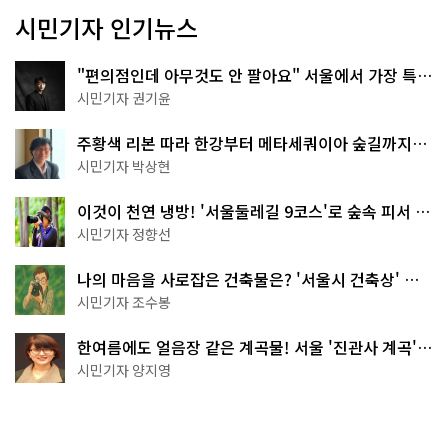
시민기자 인기뉴스
"편의점인데 아무것도 안 팔아요" 서울에서 가장 특별
한 편의점의 정체
시민기자 권기윤
주황색 리본 따라 한강부터 메타세쿼이아 숲길까지…
서울둘레길 15코스
시민기자 박상현
이것이 천연 냉방! '서울둘레길 9코스'로 숲속 피서 떠
나볼까
시민기자 정향선
나의 마음을 사로잡은 건축물은? '서울시 건축상' 수
상작 공개!
시민기자 조수봉
한여름에도 얼음장 같은 계곡물! 서울 '진관사 계곡'이
천국이네~
시민기자 양지영