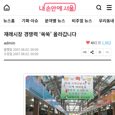
본
페
내
문
이
내
손
검
메
바
지
손
안
색
뉴
로
상
안
주
에
창
전
가
단
에
뉴스홈
기획·이슈
분야별 뉴스
비주얼 뉴스
우리동네
요
서
열
체
기
으
서
서
울
기
보
로
울
비
기
이
-
재래시장 경쟁력 ‘쑥쑥’ 올라갑니다
스
동
서
바
울
좋
admin
43
조회
1,902
로
시
아
가
대
발행일
2007.08.02. 00:00
요
기
페
S
글
글
표
수정일
2007.08.02. 00:00
이
N
자
자
소
지
S
크
크
통
U
공
기
기
포
R
유
크
작
털
L
하
게
게
복
기
변
변
사
경
경
하
하
기
기