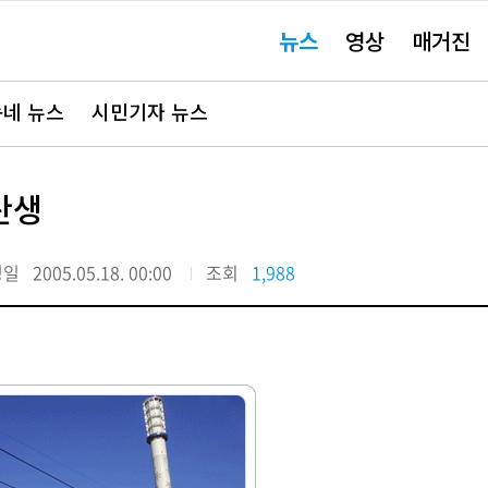
주
뉴스
영상
매거진
요
서
비
스
바
네 뉴스
시민기자 뉴스
로
가
기"
탄생
정일
2005.05.18. 00:00
조회
1,988