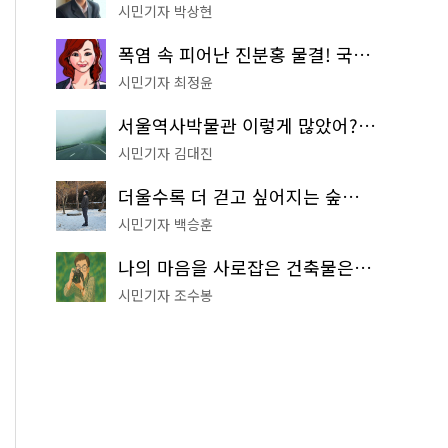
시민기자 박상현
폭염 속 피어난 진분홍 물결! 국립중앙박물관 배롱나무 명소
시민기자 최정윤
서울역사박물관 이렇게 많았어? 주말마다 한 곳씩 떠나는 역사 산책
시민기자 김대진
더울수록 더 걷고 싶어지는 숲길! 서울둘레길 '아차산 코스'
시민기자 백승훈
나의 마음을 사로잡은 건축물은? '서울시 건축상' 수상작 공개!
시민기자 조수봉