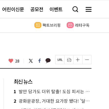
어린이신문
공모전
이벤트
검
메
색
뉴
창
전
열
체
팩트브리핑
레터구독
기
보
기
카
좋
트
페
28
페
인
글
글
카
위
이
아
이
쇄
자
자
오
터
스
요
지
하
크
크
톡
북
U
기
기
기
R
새
크
작
L
창
게
게
최신 뉴스
복
열
변
변
사
림
경
경
하
하
1
발만 담가도 더위 탈출! 도심 피서는 청계천 '물 첨벙첨벙'
기
기
2
광화문광장, 거대한 요가장 됐다! '달빛요가'와 함께한 여름밤 힐링