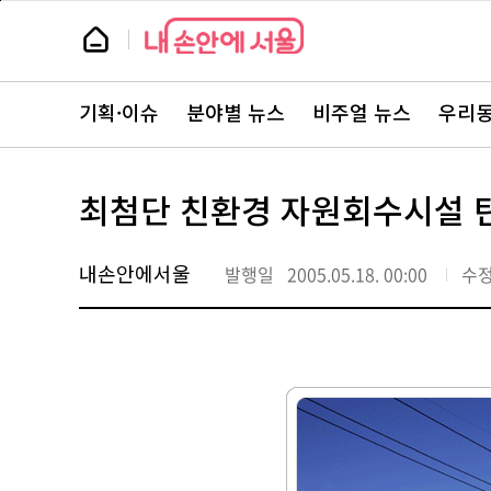
본
페
문
이
뉴
바
지
스
로
상
룸
가
단
뉴
기
으
스
로
기획·이슈
분야별 뉴스
비주얼 뉴스
우리동
주
이
요
동
서
비
스
최첨단 친환경 자원회수시설 
바
로
가
기
내손안에서울
발행일
2005.05.18. 00:00
수