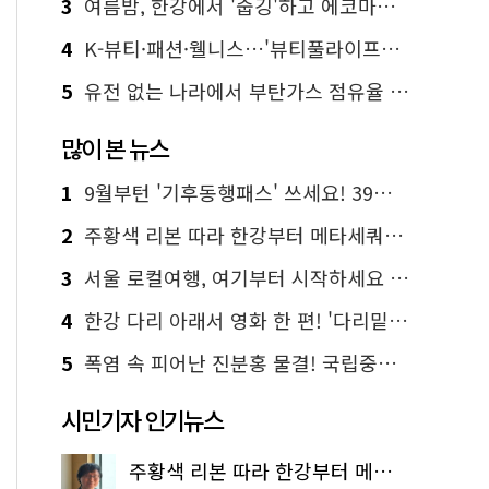
3
여름밤, 한강에서 '줍깅'하고 에코마일리지도 줍줍!
4
K-뷰티·패션·웰니스…'뷰티풀라이프인서울' 6일부터 사전 예약
5
유전 없는 나라에서 부탄가스 점유율 1위 가능? Yes, I 'CAN'
많이 본 뉴스
1
9월부턴 '기후동행패스' 쓰세요! 39세까지 청년 혜택
2
주황색 리본 따라 한강부터 메타세쿼이아 숲길까지…서울둘레길 15코스
3
서울 로컬여행, 여기부터 시작하세요 '서울에디션25'
4
한강 다리 아래서 영화 한 편! '다리밑 영화관' 무료 상영
5
폭염 속 피어난 진분홍 물결! 국립중앙박물관 배롱나무 명소
시민기자 인기뉴스
주황색 리본 따라 한강부터 메타세쿼이아 숲길까지…서울둘레길 15코스