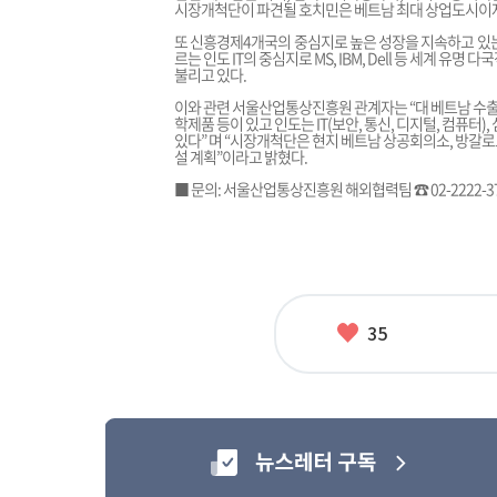
시장개척단이 파견될 호치민은 베트남 최대 상업도시이
또 신흥경제4개국의 중심지로 높은 성장을 지속하고 있는
르는 인도 IT의 중심지로 MS, IBM, Dell 등 세계 
불리고 있다.
이와 관련 서울산업통상진흥원 관계자는 “대 베트남 수출 유
학제품 등이 있고 인도는 IT(보안, 통신, 디지털, 컴퓨터
있다” 며 “시장개척단은 현지 베트남 상공회의소, 방갈
설 계획”이라고 밝혔다.
■ 문의: 서울산업통상진흥원 해외협력팀 ☎ 02-2222-3
좋
35
아
요