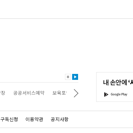
내
손
안
에
'서
광장
공공서비스예약
보육포털
일자리포털
문화포털
G
울'을
o
다
o
운
g
로
l
드
e
 구독신청
이용약관
공지사항
하
P
세
l
요!
a