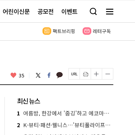
어린이신문
공모전
이벤트
검
메
색
뉴
창
전
열
체
팩트브리핑
레터구독
기
보
기
카
좋
트
페
35
페
인
글
글
카
위
이
아
이
쇄
자
자
오
터
스
요
지
하
크
크
톡
북
U
기
기
기
R
새
크
작
L
창
게
게
최신 뉴스
복
열
변
변
사
림
경
경
하
하
1
여름밤, 한강에서 '줍깅'하고 에코마일리지도 줍줍!
기
기
2
K-뷰티·패션·웰니스…'뷰티풀라이프인서울' 6일부터 사전 예약