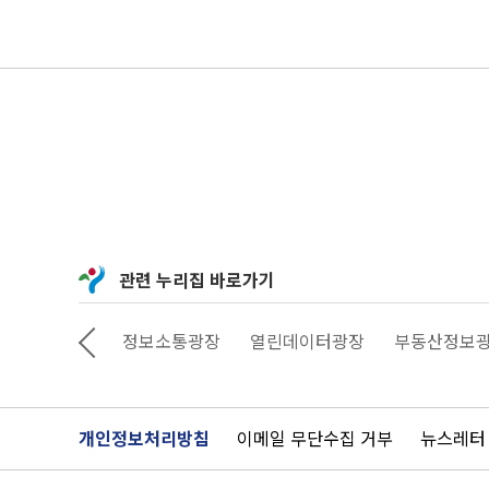
관련 누리집 바로가기
상상대로 서울
정보소통광장
열린데이터광장
부동산정보
개인정보처리방침
이메일 무단수집 거부
뉴스레터