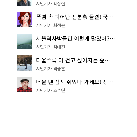
시민기자 박상현
폭염 속 피어난 진분홍 물결! 국립중앙박물관 배롱나무 명소
시민기자 최정윤
서울역사박물관 이렇게 많았어? 주말마다 한 곳씩 떠나는 역사 산책
시민기자 김대진
더울수록 더 걷고 싶어지는 숲길! 서울둘레길 '아차산 코스'
시민기자 백승훈
더울 땐 잠시 쉬었다 가세요! 생수 냉장고부터 해피소·무더위쉼터까지
시민기자 조수연