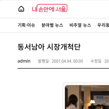
본
페
문
이
뉴
바
지
스
로
상
룸
가
단
뉴
기
으
스
로
기획·이슈
분야별 뉴스
비주얼 뉴스
우리동
주
이
요
동
서
비
스
동서남아 시장개척단
바
로
가
기
admin
발행일
2007.04.04. 00:00
수정일
20