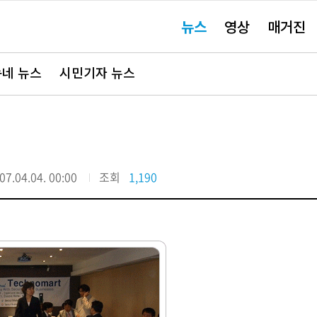
주
뉴스
영상
매거진
요
서
비
스
바
네 뉴스
시민기자 뉴스
로
가
기"
07.04.04. 00:00
조회
1,190