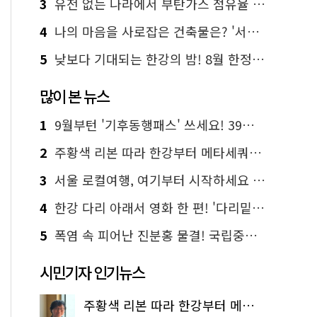
3
유전 없는 나라에서 부탄가스 점유율 1위 가능? Yes, I 'CAN'
4
나의 마음을 사로잡은 건축물은? '서울시 건축상' 수상작 공개!
5
낮보다 기대되는 한강의 밤! 8월 한정 무료 '한강 밤핑' 예약은?
많이 본 뉴스
1
9월부턴 '기후동행패스' 쓰세요! 39세까지 청년 혜택
2
주황색 리본 따라 한강부터 메타세쿼이아 숲길까지…서울둘레길 15코스
3
서울 로컬여행, 여기부터 시작하세요 '서울에디션25'
4
한강 다리 아래서 영화 한 편! '다리밑 영화관' 무료 상영
5
폭염 속 피어난 진분홍 물결! 국립중앙박물관 배롱나무 명소
시민기자 인기뉴스
주황색 리본 따라 한강부터 메타세쿼이아 숲길까지…서울둘레길 15코스