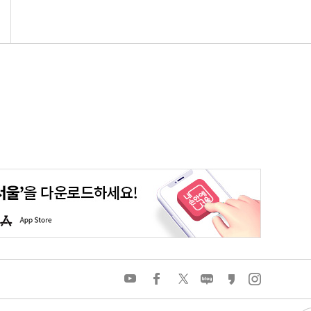
평생학습포털
청년포털
대기환경정보
에코마일리지
A
p
p
S
t
o
유
페
트
네
카
인
r
튜
이
위
이
카
스
e
브
스
터
버
오
타
북
블
스
그