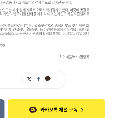
자 공업중심지로 베트남의 경제수도로 알려진 곳이다.
 인도는 세계 경제의 주축으로 자리매김하고 있다. 이중에 방갈로
유명 다국적 기업의 연구 개발 센터 등이 위치하고 있어 인도의 실리콘밸리로
망품목으로는 IT( 모바일솔루션 SW), 중장기 부품 및 기계류, 화
), 섬유기계, 건설장비, 의료장비 등 다양한 품목에서 두각을 나타내고
로르상공회의소 등 현지기관과의 협력을 통해 바이어 발굴 작업에 나
798
하이서울뉴스 /권양옥
카
트
페
카
위
이
오
터
스
톡
북