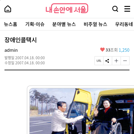
본
페
내
문
이
내
손
검
메
바
지
손
안
색
뉴
로
상
안
주
에
창
전
가
단
에
뉴스홈
기획·이슈
분야별 뉴스
비주얼 뉴스
우리동네
요
서
열
체
기
으
서
서
울
기
보
로
울
비
기
이
-
장애인콜택시
스
동
서
바
울
좋
admin
33
조회
1,250
로
시
아
가
대
발행일
2007.04.18. 00:00
요
기
페
S
글
글
표
수정일
2007.04.18. 00:00
이
N
자
자
소
지
S
크
크
통
U
공
기
기
포
R
유
크
작
털
L
하
게
게
복
기
변
변
사
경
경
하
하
기
기