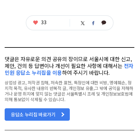
좋
33
카
트
페
아
카
위
이
요
오
터
스
톡
북
댓글은 자유로운 의견 공유의 장이므로 서울시에 대한 신고,
제안, 건의 등 답변이나 개선이 필요한 사항에 대해서는
전자
민원 응답소 누리집을 이용
하여 주시기 바랍니다.
상업성 광고, 저작권 침해, 저속한 표현, 특정인에 대한 비방, 명예훼손, 정
치적 목적, 유사한 내용의 반복적 글, 개인정보 유출,그 밖에 공익을 저해하
거나 운영 취지에 맞지 않는 댓글은 서울특별시 조례 및 개인정보보호법에
의해 통보없이 삭제될 수 있습니다.
응답소 누리집 바로가기