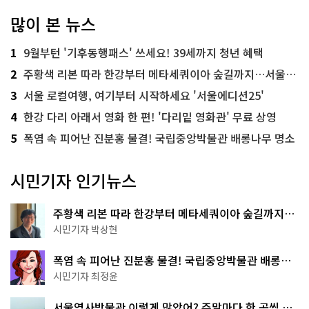
많이 본 뉴스
1
9월부턴 '기후동행패스' 쓰세요! 39세까지 청년 혜택
2
주황색 리본 따라 한강부터 메타세쿼이아 숲길까지…서울둘레길 15코스
3
서울 로컬여행, 여기부터 시작하세요 '서울에디션25'
4
한강 다리 아래서 영화 한 편! '다리밑 영화관' 무료 상영
5
폭염 속 피어난 진분홍 물결! 국립중앙박물관 배롱나무 명소
시민기자 인기뉴스
주황색 리본 따라 한강부터 메타세쿼이아 숲길까지…
서울둘레길 15코스
시민기자 박상현
폭염 속 피어난 진분홍 물결! 국립중앙박물관 배롱나
무 명소
시민기자 최정윤
서울역사박물관 이렇게 많았어? 주말마다 한 곳씩 떠