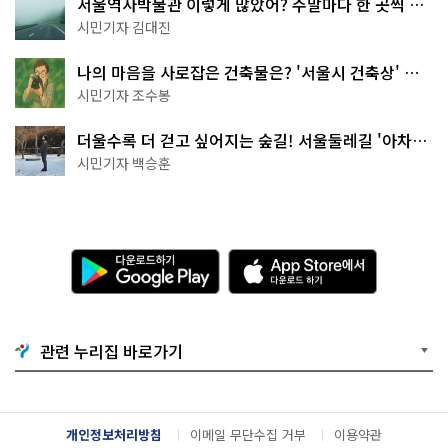
서울역사박물관 이렇게 많았어? 주말마다 한 곳씩 떠
나는 역사 산책
시민기자 김대진
나의 마음을 사로잡은 건축물은? '서울시 건축상' 수
상작 공개!
시민기자 조수봉
더울수록 더 걷고 싶어지는 숲길! 서울둘레길 '아차산
코스'
시민기자 백승훈
다
A
운
p
로
p
드
S
하
t
기
o
관련 누리집 바로가기
G
r
o
e
o
에
g
서
l
다
개인정보처리방침
이메일 무단수집 거부
이용약관
e
운