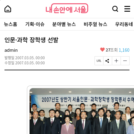
본
페
내
문
이
내
손
검
메
바
지
손
안
색
뉴
로
상
안
주
에
창
전
가
단
에
뉴스홈
기획·이슈
분야별 뉴스
비주얼 뉴스
우리동네
요
서
열
체
기
으
서
서
울
기
보
로
울
비
기
이
-
인문·과학 장학생 선발
스
동
서
바
울
좋
admin
27
조회
1,160
로
시
아
가
대
발행일
2007.03.05. 00:00
요
기
페
S
글
글
표
수정일
2007.03.05. 00:00
이
N
자
자
소
지
S
크
크
통
U
공
기
기
포
R
유
크
작
털
L
하
게
게
복
기
변
변
사
경
경
하
하
기
기