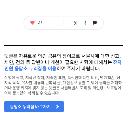
좋
27
카
트
페
아
카
위
이
요
오
터
스
톡
북
댓글은 자유로운 의견 공유의 장이므로 서울시에 대한 신고,
제안, 건의 등 답변이나 개선이 필요한 사항에 대해서는
전자
민원 응답소 누리집을 이용
하여 주시기 바랍니다.
상업성 광고, 저작권 침해, 저속한 표현, 특정인에 대한 비방, 명예훼손, 정
치적 목적, 유사한 내용의 반복적 글, 개인정보 유출,그 밖에 공익을 저해하
거나 운영 취지에 맞지 않는 댓글은 서울특별시 조례 및 개인정보보호법에
의해 통보없이 삭제될 수 있습니다.
응답소 누리집 바로가기