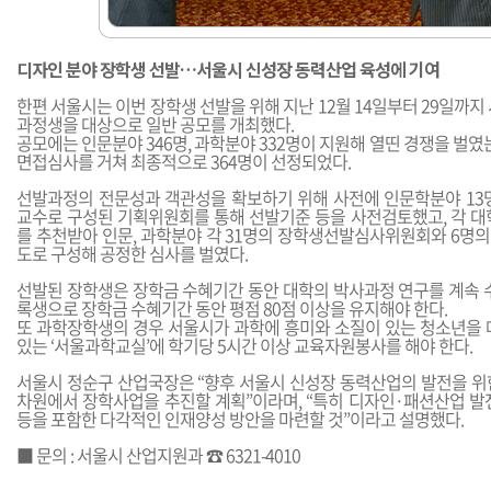
디자인 분야 장학생 선발…서울시 신성장 동력산업 육성에 기여
한편 서울시는 이번 장학생 선발을 위해 지난 12월 14일부터 29일까지
과정생을 대상으로 일반 공모를 개최했다.
공모에는 인문분야 346명, 과학분야 332명이 지원해 열띤 경쟁을 벌였는
면접심사를 거쳐 최종적으로 364명이 선정되었다.
선발과정의 전문성과 객관성을 확보하기 위해 사전에 인문학분야 13명
교수로 구성된 기획위원회를 통해 선발기준 등을 사전검토했고, 각 대
를 추천받아 인문, 과학분야 각 31명의 장학생선발심사위원회와 6명
도로 구성해 공정한 심사를 벌였다.
선발된 장학생은 장학금 수혜기간 동안 대학의 박사과정 연구를 계속 수
록생으로 장학금 수혜기간 동안 평점 80점 이상을 유지해야 한다.
또 과학장학생의 경우 서울시가 과학에 흥미와 소질이 있는 청소년을
있는 ‘서울과학교실’에 학기당 5시간 이상 교육자원봉사를 해야 한다.
서울시 정순구 산업국장은 “향후 서울시 신성장 동력산업의 발전을 위
차원에서 장학사업을 추진할 계획”이라며, “특히 디자인·패션산업 발
등을 포함한 다각적인 인재양성 방안을 마련할 것”이라고 설명했다.
■ 문의 : 서울시 산업지원과 ☎ 6321-4010