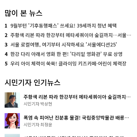
많이 본 뉴스
1
9월부턴 '기후동행패스' 쓰세요! 39세까지 청년 혜택
2
주황색 리본 따라 한강부터 메타세쿼이아 숲길까지…서울둘레길 15코스
3
서울 로컬여행, 여기부터 시작하세요 '서울에디션25'
4
한강 다리 아래서 영화 한 편! '다리밑 영화관' 무료 상영
5
우리 아이 체력이 쑥쑥! 클라이밍 키즈카페·어린이 체력장
시민기자 인기뉴스
주황색 리본 따라 한강부터 메타세쿼이아 숲길까지…
서울둘레길 15코스
시민기자 박상현
폭염 속 피어난 진분홍 물결! 국립중앙박물관 배롱나
무 명소
시민기자 최정윤