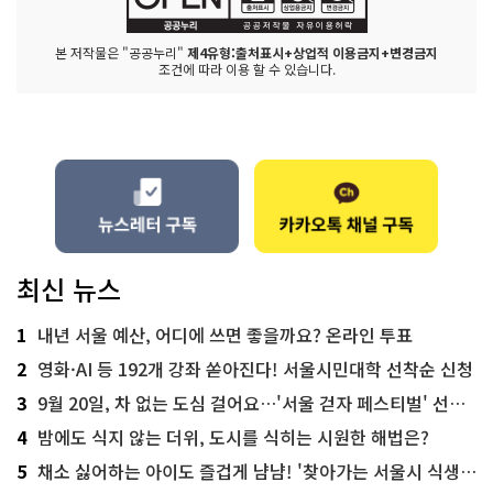
본 저작물은 "공공누리"
제4유형:출처표시+상업적 이용금지+변경금지
조건에 따라 이용 할 수 있습니다.
최신 뉴스
1
내년 서울 예산, 어디에 쓰면 좋을까요? 온라인 투표
2
영화·AI 등 192개 강좌 쏟아진다! 서울시민대학 선착순 신청
3
9월 20일, 차 없는 도심 걸어요…'서울 걷자 페스티벌' 선착순 5천명
4
밤에도 식지 않는 더위, 도시를 식히는 시원한 해법은?
5
채소 싫어하는 아이도 즐겁게 냠냠! '찾아가는 서울시 식생활 교육' 현장