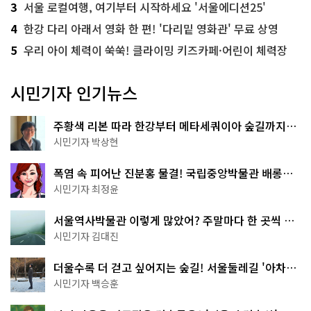
3
서울 로컬여행, 여기부터 시작하세요 '서울에디션25'
4
한강 다리 아래서 영화 한 편! '다리밑 영화관' 무료 상영
5
우리 아이 체력이 쑥쑥! 클라이밍 키즈카페·어린이 체력장
시민기자 인기뉴스
주황색 리본 따라 한강부터 메타세쿼이아 숲길까지…
서울둘레길 15코스
시민기자 박상현
폭염 속 피어난 진분홍 물결! 국립중앙박물관 배롱나
무 명소
시민기자 최정윤
서울역사박물관 이렇게 많았어? 주말마다 한 곳씩 떠
나는 역사 산책
시민기자 김대진
더울수록 더 걷고 싶어지는 숲길! 서울둘레길 '아차산
코스'
시민기자 백승훈