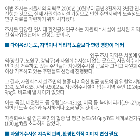
이번 조사는 서울시의 의뢰로 2000년 10월부터 금년 8월까지 3년
진행한 것으로, 실제 자원회수시설 가동으로 인한 주변지역의 노출정도
연구 자료를 마련하기 위해 시작됐다.
조사를 담당한 연세대 환경공해연구소는 자원회수시설이 설치된 지역
진 심사위원단에서 선정된 곳이다.
■ 다이옥신 농도, 지역이나 직업적 노출보다 연령 영향이 더 커
연구 조사 지역은 서울에
역(양천구, 노원구, 강남구)과 자원회수시설이 없는 곳으로, 자원회수시설
년 이상 거주하고 있는 주민들과 자원회수시설 근로자 그리고 자원회
이상 거주하고 있는 주민들도 선정해 진행됐다.
그 결과, 자원회수시설 주민의 혈중 다이옥신 평균 농도의 경우 혈액지방 1g
3.39, 노원 6.55, 강남 9.50)으로 자원회수시설이 없는 지역 주민 10.2
9pg와 비교해 별 차이가 없었다.
이는 독일, 네덜란드 등 유럽(14∼43pg), 미국 등 북아메리카(19∼27pg
일반인 노출 수준과 유사하거나 조금 낮은 것이다.
자원회수시설 인근 주민의 혈중 납 평균 농도(54.6㎍/ℓ)도 세계보건기
(100㎍/ℓ)을 초과하지 않았다.
■ 자원회수시설 지속적 관리, 환경친화적 이미지 변신 필요