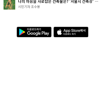
나의 마음을 사로잡은 건축물은? '서울시 건축상' 수
상작 공개!
시민기자 조수봉
다
A
운
p
로
p
드
S
하
t
기
o
관련 누리집 바로가기
G
r
o
e
o
에
g
서
l
다
개인정보처리방침
이메일 무단수집 거부
이용약관
e
운
P
로
PC버전
l
드
a
하
y
기
서울특별시청 04524
서울특별시 중구 세종대로 110 콘텐츠담당관
대표전화
다산콜센터
02-120