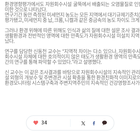
환경영향평가에서도 자원회수시설 굴뚝에서 배출되는 오염물질로 인한
미한 것으로 나타났다.
연구기간 동안 측정된 미세먼지 농도는 모든 지역에서 대기규제기준치(2
평가됐고, 미세먼지 중 납, 크롬, 니켈과 같은 중금속의 농도 차이도 크게
그러나 환경 위해에 따른 위해도 인식과 삶의 질에 대한 설문 조사 결
생활환경과 전반적인 영역에 대한 만족도가 자원회수시설 미설치 지역
났다.
연구를 담당한 신동천 교수는 “지역적 차이는 다소 있으나, 자원회수
회수시설 자체에 대한 호의적이지 않은 태도가 생활환경 영역의 만족도
간의 연구를 통해 파악할 수 있었다.”라고 설명했다.
신 교수는 이 같은 조사결과를 바탕으로 자원회수시설의 지속적인 관리
설 외형의 개보수 및 주변경관 시설 확충을 통한 환경친화적 이미지로
환경모니터링 시스템구축과 주변지역주민의 지속적인 건강영향조사가 
좋
34
카
트
페
아
카
위
이
요
오
터
스
톡
북