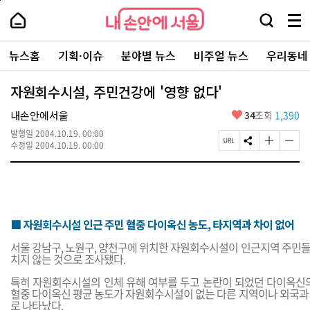
본
페
내
문
이
내
손
검
메
바
지
손
안
색
뉴
로
상
안
주
에
창
전
가
단
에
뉴스홈
기획·이슈
분야별 뉴스
비주얼 뉴스
우리동네
요
서
열
체
기
으
서
서
울
기
보
로
울
비
기
이
-
자원회수시설, 주민건강에 '영향 없다'
스
동
서
바
울
좋
내손안에서울
34
조회
1,390
로
시
아
가
대
발행일
2004.10.19. 00:00
요
기
페
S
글
글
표
수정일
2004.10.19. 00:00
이
N
자
자
소
지
S
크
크
통
U
공
기
기
포
R
유
크
작
털
L
하
게
게
복
기
변
변
■ 자원회수시설 인근 주민 혈중 다이옥신 농도, 타지역과 차이 없어
사
경
경
하
하
서울 강남구, 노원구, 양천구에 위치한 자원회수시설이 인근지역 주민들
기
기
치지 않는 것으로 조사됐다.
특히 자원회수시설의 인체 유해 여부를 두고 논란이 되었던 다이옥신의
혈중 다이옥신 평균 농도가 자원회수시설이 없는 다른 지역이나 외국과 
로 나타났다.