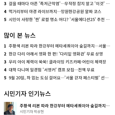
3
걸을 때마다 아픈 '족저근막염'…무작정 참지 말고 '이것' 해보세요!
4
먹거리부터 야경 라이브까지…망원한강공원 알짜 코스
5
시민이 사랑한 '찐' 로컬 명소 어디? '서울에디션25' 추천 코스
많이 본 뉴스
1
주황색 리본 따라 한강부터 메타세쿼이아 숲길까지…서울둘레길 15코스
2
한강 다리 아래서 영화 한 편! '다리밑 영화관' 무료 상영
3
우리 아이 체력이 쑥쑥! 클라이밍 키즈카페·어린이 체력장
4
대학 다니며 일경험 '서영커' 캠프 모집…전액 무료
5
9월 20일, 차 없는 도심 걸어요…'서울 걷자 페스티벌' 선착순 5천명
시민기자 인기뉴스
주황색 리본 따라 한강부터 메타세쿼이아 숲길까지…
서울둘레길 15코스
시민기자 박상현