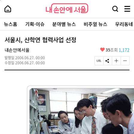
본
페
내
문
이
내
손
검
메
바
지
손
안
색
뉴
로
상
안
주
에
창
전
가
단
에
뉴스홈
기획·이슈
분야별 뉴스
비주얼 뉴스
우리동네
요
서
열
체
기
으
서
서
울
기
보
로
울
비
기
이
-
서울시, 산학연 협력사업 선정
스
동
서
바
울
좋
내손안에서울
35
조회
1,172
로
시
아
가
대
발행일
2006.06.27. 00:00
요
기
페
S
글
글
표
수정일
2006.06.27. 00:00
이
N
자
자
소
지
S
크
크
통
U
공
기
기
포
R
유
크
작
털
L
하
게
게
복
기
변
변
사
경
경
하
하
기
기