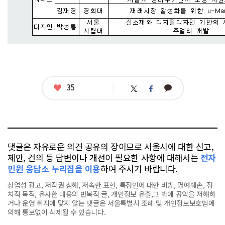
좋
35
카
트
페
아
카
위
이
요
오
터
스
톡
북
댓글은 자유로운 의견 공유의 장이므로 서울시에 대한 신고,
제안, 건의 등 답변이나 개선이 필요한 사항에 대해서는
전자
민원 응답소 누리집을 이용
하여 주시기 바랍니다.
상업성 광고, 저작권 침해, 저속한 표현, 특정인에 대한 비방, 명예훼손, 정
치적 목적, 유사한 내용의 반복적 글, 개인정보 유출,그 밖에 공익을 저해하
거나 운영 취지에 맞지 않는 댓글은 서울특별시 조례 및 개인정보보호법에
의해 통보없이 삭제될 수 있습니다.