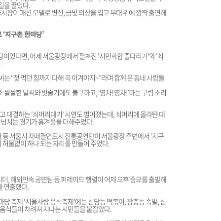
길을 끌었다.
시장이 패션 모델로 변신, 금빛 의상을 입고 무대 위에 깜짝 출연해
 ‘지구촌 한마당’
마당이었다면, 어제 서울광장에서 펼쳐진 '시민화합 줄다리기'와 '쇠
.
는 “젖 먹던 힘까지 다해 꼭 이겨야지~”라며 함께 온 동네 사람들
소 쌀쌀한 날씨와 빗줄기에도 불구하고, ‘영차! 영차!’하는 구령 소리
고 대결하는 '쇠머리대기' 시연도 벌어졌는데, 쇠머리에 올라탄 대
 넘치는 경기가 흥겨움을 더해주었다.
르타 등 서울시 자매결연도시 전통공연단이 서울광장 주변에서 ‘지구
 허물없이 하나 되는 자리를 만들어 주었다.
더, 해외민속 공연팀 등 퍼레이드 행렬이 어제 오후 종묘를 출발해
을 연출했다.
당 축제 '서울사랑 음식축제'에는 신당동 떡볶이, 장충동 족발, 신
는 음식들이 차려져 지나는 시민들을 붙잡았다.