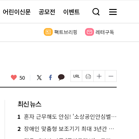
어린이신문
공모전
이벤트
검
메
색
뉴
창
전
열
체
팩트브리핑
레터구독
기
보
기
카
좋
트
페
50
페
인
글
글
카
위
이
아
이
쇄
자
자
오
터
스
요
지
하
크
크
톡
북
U
기
기
기
R
새
크
작
L
창
게
게
최신 뉴스
복
열
변
변
사
림
경
경
하
하
1
혼자 근무해도 안심! '소상공인안심벨' 신청하세요
기
기
2
장애인 맞춤형 보조기기 최대 3년간 무상 대여…삶의 질 높인다