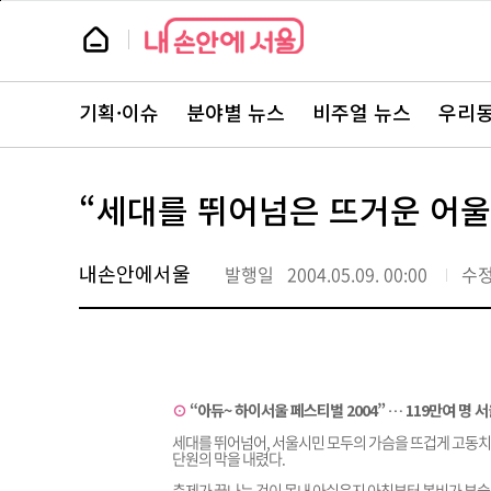
본
페
문
이
뉴
바
지
스
로
상
룸
가
단
뉴
기
으
스
로
기획·이슈
분야별 뉴스
비주얼 뉴스
우리동
주
이
요
동
서
비
스
“세대를 뛰어넘은 뜨거운 어울
바
로
가
기
내손안에서울
발행일
2004.05.09. 00:00
수
⊙
“아듀~ 하이서울 페스티벌 2004” … 119만여 명 
세대를 뛰어넘어, 서울시민 모두의 가슴을 뜨겁게 고동치게
단원의 막을 내렸다.
축제가 끝나는 것이 못내 아쉬운지 아침부터 봄비가 부슬