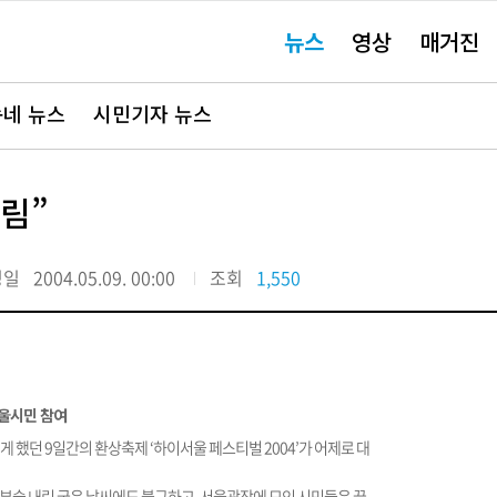
주
뉴스
영상
매거진
요
서
비
스
바
네 뉴스
시민기자 뉴스
로
가
기"
림”
정일
2004.05.09. 00:00
조회
1,550
서울시민 참여
 했던 9일간의 환상축제 ‘하이서울 페스티벌 2004’가 어제로 대
부슬 내린 궂은 날씨에도 불구하고, 서울광장에 모인 시민들은 끝