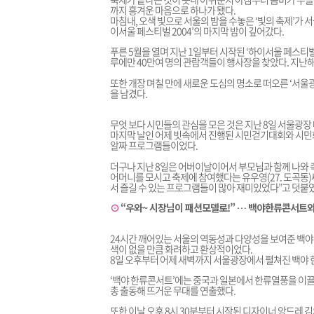
까지 흥겨운 마음으로 하나가 됐다.
마침내, 오색 빛으로 서울의 밤을 수놓은 ‘빛의 축제’가
이서울 페스티벌 2004’의 마지막 밤이 깊어갔다.
푸른 5월을 열며 지난 1일부터 시작된 ‘하이서울 페스티벌 
루에만 40만여 명의 관람객들이 행사장을 찾았다. 지난해
또한 개장 며칠 만에 새로운 도심의 명소로 떠오른 ‘서울
을 남겼다.
무엇 보다 시민들의 관심을 모은 것은 지난 8일 서울광장 
마지막 날인 어제 빗속에서 진행된 시민걷기대회와 시민화합
알짜 프로그램들이었다.
더구나 지난 8일은 어버이날이어서 부모님과 함께 나와 
어머니를 모시고 축제에 참여했다는 유우영(27. 도곡동)씨
서 즐길 수 있는 프로그램들이 많아 재미있었다”고 덧붙
⊙
“우와~ 시장님이 패션모델로!” … 백야한류콘서트와
24시간 깨어있는 서울의 역동성과 다양성을 보여준 백야
색이 없을 만큼 화려하고 환상적이었다.
8일 오후부터 어제 새벽까지 서울광장에서 펼쳐진 백야 
‘백야 한류콘서트’에는 중국과 일본에서 한류열풍을 이끌고
총 출동해 뜨거운 무대를 연출했다.
또한 이날 오후 8시 30분부터 시작된 디자이너 앙드레 