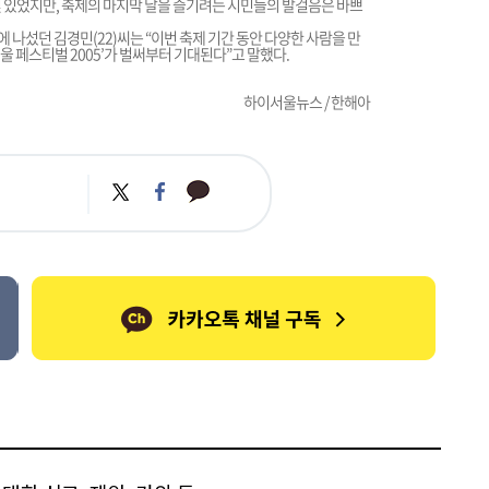
몇 있었지만, 축제의 마지막 날을 즐기려는 시민들의 발걸음은 바쁘
나섰던 김경민(22)씨는 “이번 축제 기간 동안 다양한 사람을 만
울 페스티벌 2005’가 벌써부터 기대된다”고 말했다.
하이서울뉴스 / 한해아
카
트
페
카
위
이
오
터
스
톡
북