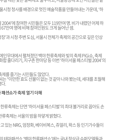
 서울시청 청사를 배경으로 멋진 예술작품을 만들어내는 가운데, ‘하
2004’에 참여한 시민들은 모두 119만여 명. 비가 내렸던 어제 하
 67만여 명에 비해 참여인원도 크게 늘어난 셈.
광장’과 시청 주변 도심, 서울시 전체가 축제의 공간으로 깊은 인상
메인무대에서 펼쳐졌던 백야 한류축제와 빛의 축제 PiGi쇼, 축제
 줄다리기, 지구촌 한마당 등 이번 ‘하이서울 페스티벌 2004’의
축제를 즐기는 시민들도 많았다.
는 “이만한 효도 선물이 없는 것 같아 나와 봤는데, 세대를 초월해
였다.
 패션쇼가 축제 열기 더해
 한류축제는 단연 ‘하이서울 페스티벌’의 최대 볼거리로 꼽아도 손
한류축제는 서울의 밤을 하얗게 밝혔다.
 있는 NRG, 엄정화, 베이비복스, 쥬얼리, 왁스 등 인기가수들이
김의 테마패션쇼 ‘백야 한류패션쇼’에는 국내 정상급 슈퍼모델들과