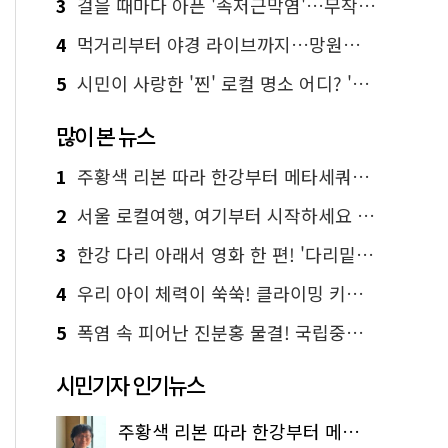
3
걸을 때마다 아픈 '족저근막염'…무작정 참지 말고 '이것' 해보세요!
4
먹거리부터 야경 라이브까지…망원한강공원 알짜 코스
5
시민이 사랑한 '찐' 로컬 명소 어디? '서울에디션25' 추천 코스
많이 본 뉴스
1
주황색 리본 따라 한강부터 메타세쿼이아 숲길까지…서울둘레길 15코스
2
서울 로컬여행, 여기부터 시작하세요 '서울에디션25'
3
한강 다리 아래서 영화 한 편! '다리밑 영화관' 무료 상영
4
우리 아이 체력이 쑥쑥! 클라이밍 키즈카페·어린이 체력장
5
폭염 속 피어난 진분홍 물결! 국립중앙박물관 배롱나무 명소
시민기자 인기뉴스
주황색 리본 따라 한강부터 메타세쿼이아 숲길까지…서울둘레길 15코스