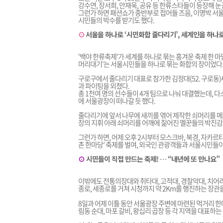
강수연, 장서희, 안재욱, 공유 등 한류스타들이 등장해 눈
그런가 하면 패션쇼가 중반부로 접어들 즈음, 이명박 서울
시민들의 박수를 받기도 했다.
⊙
서울을 하나로 ‘시민화합 줄다리기’, 세계인을 하나로
'백야 한류축제'가 세계를 하나로 묶는 흥겨운 축제 한 
머리대기'는 서울시민들을 하나로 묶는 화합의 장이었다
구로구에서 줄다리기 대표로 참가한 김정대(52. 구로동)씨
과 파이팅을 외쳤다.
총 1천여 명의 선수들이 4개 팀으로 나눠 대결했는데, 다
에 서울광장이 떠나갈 듯 했다.
줄다리기에 앞서 나무에 새끼를 엮어 제작한 쇠머리를 메
장의 지휘 아래 쇠머리를 어깨에 짊어진 멜꾼들의 박진감
그런가 하면, 어제 오후 2시부터 모스크바, 북경, 자카
촌 한마당’ 축제를 벌여, 외국인 관광객들과 서울시민들이
⊙
시민들이 직접 만드는 축제! … “내년에 또 만나요”
이밖에도 전통의장대와 취타대, 고적대, 경찰악대, 치어리
종로, 세종로를 거쳐 시청까지 약 2Km를 행진하는 장관
8일과 어제 이틀 동안 서울광장 주변에 마련된 먹거리 한마
림동 순대, 마포 갈비, 왕십리 곱창 등 각 지역을 대표하