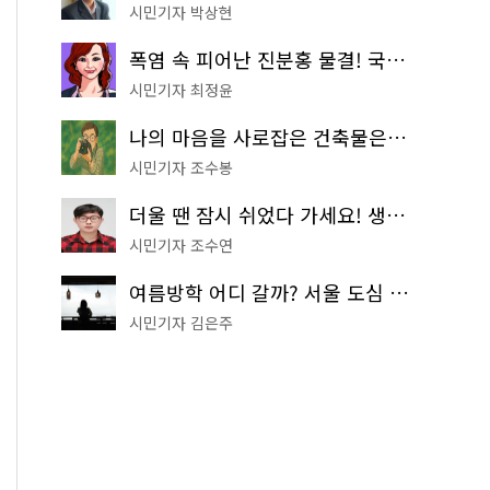
시민기자 박상현
폭염 속 피어난 진분홍 물결! 국립중앙박물관 배롱나무 명소
시민기자 최정윤
나의 마음을 사로잡은 건축물은? '서울시 건축상' 수상작 공개!
시민기자 조수봉
더울 땐 잠시 쉬었다 가세요! 생수 냉장고부터 해피소·무더위쉼터까지
시민기자 조수연
여름방학 어디 갈까? 서울 도심 무료 실내 여행 코스 추천
시민기자 김은주