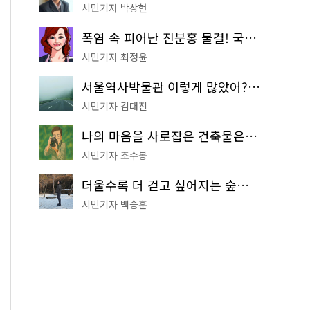
시민기자 박상현
폭염 속 피어난 진분홍 물결! 국립중앙박물관 배롱나무 명소
시민기자 최정윤
서울역사박물관 이렇게 많았어? 주말마다 한 곳씩 떠나는 역사 산책
시민기자 김대진
나의 마음을 사로잡은 건축물은? '서울시 건축상' 수상작 공개!
시민기자 조수봉
더울수록 더 걷고 싶어지는 숲길! 서울둘레길 '아차산 코스'
시민기자 백승훈