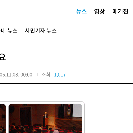
주
뉴스
영상
매거진
요
서
비
스
바
네 뉴스
시민기자 뉴스
로
가
기"
요
06.11.08. 00:00
조회
1,017