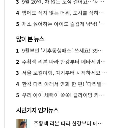
3
9월 20일, 차 없는 도심 걸어요…'서울 걷자 페스티벌' 선착순 5천명
4
밤에도 식지 않는 더위, 도시를 식히는 시원한 해법은?
5
채소 싫어하는 아이도 즐겁게 냠냠! '찾아가는 서울시 식생활 교육' 현장
많이 본 뉴스
1
9월부턴 '기후동행패스' 쓰세요! 39세까지 청년 혜택
2
주황색 리본 따라 한강부터 메타세쿼이아 숲길까지…서울둘레길 15코스
3
서울 로컬여행, 여기부터 시작하세요 '서울에디션25'
4
한강 다리 아래서 영화 한 편! '다리밑 영화관' 무료 상영
5
우리 아이 체력이 쑥쑥! 클라이밍 키즈카페·어린이 체력장
시민기자 인기뉴스
주황색 리본 따라 한강부터 메타세쿼이아 숲길까지…서울둘레길 15코스