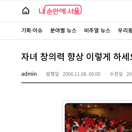
본
페
문
이
뉴
바
지
스
로
상
룸
가
단
뉴
기
으
스
로
기획·이슈
분야별 뉴스
비주얼 뉴스
우리동
주
이
요
동
서
비
스
자녀 창의력 향상 이렇게 하세
바
로
가
기
admin
발행일
2006.11.08. 00:00
수정일
20