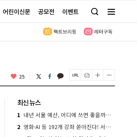
어린이신문
공모전
이벤트
검
메
색
뉴
창
전
열
체
팩트브리핑
레터구독
기
보
기
카
좋
트
페
25
페
인
글
글
카
위
이
아
이
쇄
자
자
오
터
스
요
지
하
크
크
톡
북
U
기
기
기
R
새
크
작
L
창
게
게
최신 뉴스
복
열
변
변
사
림
경
경
하
하
1
내년 서울 예산, 어디에 쓰면 좋을까요? 온라인 투표
기
기
2
영화·AI 등 192개 강좌 쏟아진다! 서울시민대학 선착순 신청