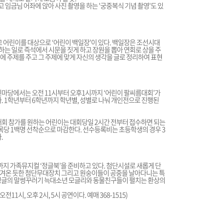
 임금님 어좌에 앉아 사진 촬영을 하는 '궁중복식 기념 촬영'도 있
 어린이를 대상으로 ‘어린이 백일장’이 있다. 백일장은 조선시대
는 일로 즉석에서 시문을 짓게 하고 장원을 뽑아 연회로 상을 주
에 주제를 주고 그 주제에 맞게 자신의 생각을 글로 정리하여 표현
마당에서는 오전 11시부터 오후1시까지 ‘어린이 팔씨름대회’가
. 1학년부터 6학년까지 학년별, 성별로 나눠 개인전으로 진행된
회 참가를 원하는 어린이는 대회당일 2시간 전부터 접수하면 되는
종목당 1백명 선착순으로 마감한다. 선수등록비는 초등학생의 경우 3
.
까지 가족뮤지컬 ‘정글북’을 준비하고 있다. 첨단시설로 새롭게 단
옮겨온 듯한 첨단무대장치 그리고 원숭이들이 공중을 날아다니는 특
 정글의 말썽꾸러기 늑대소년 모글리와 동물친구들이 펼치는 환상의
오전11시, 오후 2시, 5시 공연이다. 예매 368-1515)