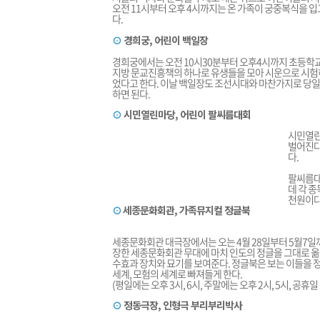
오전 11시부터 오후 4시까지는 온 가족이 궁중복식을 입고
다.
⊙
경희궁, 어린이 백일장
경희궁에서는 오전 10시30분부터 오후4시까지 초등학교
지방 문교진흥책의 하나로 유생들을 모아 시운으로 시험하
었다고 한다. 이날 백일장도 조선시대와 마찬가지로 당일
하면 된다.
⊙
시민열린마당, 어린이 팔씨름대회
시민열린
벌어진다
다.
팔씨름대
데 각 
천원이다
⊙
세종문화회관, 가족뮤지컬 정글북
세종문화회관 대극장에서는 오는 4월 28일부터 5월7일
장한 세종문화회관 무대에 마치 인도의 정글을 그대로 
수효과 장치와 묘기를 보여준다. 정글북은 보는 이들을
세계, 모험의 세계로 빠져들게 한다.
(평일에는 오후 3시, 6시, 주말에는 오후 2시, 5시, 공휴일 
⊙
정동극장, 인형극 부리부리박사