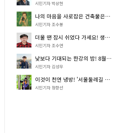
시민기자 박상현
나의 마음을 사로잡은 건축물은? '서울시 건축상' 수상작 공개!
시민기자 조수봉
더울 땐 잠시 쉬었다 가세요! 생수 냉장고부터 해피소·무더위쉼터까지
시민기자 조수연
낮보다 기대되는 한강의 밤! 8월 한정 무료 '한강 밤핑' 예약은?
시민기자 김성무
이것이 천연 냉방! '서울둘레길 9코스'로 숲속 피서 떠나볼까
시민기자 정향선