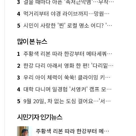
3
걸을 때마다 아픈 '족저근막염'…무작정 참지 말고 '이것' 해보세요!
4
먹거리부터 야경 라이브까지…망원한강공원 알짜 코스
5
시민이 사랑한 '찐' 로컬 명소 어디? '서울에디션25' 추천 코스
많이 본 뉴스
1
주황색 리본 따라 한강부터 메타세쿼이아 숲길까지…서울둘레길 15코스
2
한강 다리 아래서 영화 한 편! '다리밑 영화관' 무료 상영
3
우리 아이 체력이 쑥쑥! 클라이밍 키즈카페·어린이 체력장
4
대학 다니며 일경험 '서영커' 캠프 모집…전액 무료
5
9월 20일, 차 없는 도심 걸어요…'서울 걷자 페스티벌' 선착순 5천명
시민기자 인기뉴스
주황색 리본 따라 한강부터 메타세쿼이아 숲길까지…서울둘레길 15코스