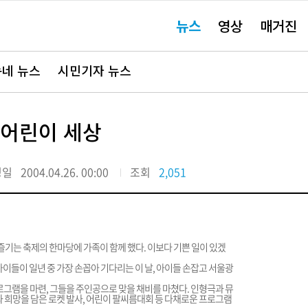
주
뉴스
영상
매거진
요
서
비
스
바
네 뉴스
시민기자 뉴스
로
가
기"
 어린이 세상
정일
2004.04.26. 00:00
조회
2,051
 즐기는 축제의 한마당에 가족이 함께 했다. 이보다 기쁜 일이 있겠
아이들이 일년 중 가장 손꼽아 기다리는 이 날, 아이들 손잡고 서울광
로그램을 마련, 그들을 주인공으로 맞을 채비를 마쳤다. 인형극과 뮤
과 희망을 담은 로켓 발사, 어린이 팔씨름대회 등 다채로운 프로그램