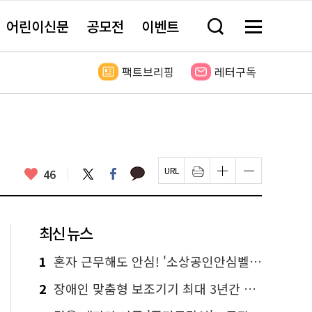
어린이신문
공모전
이벤트
검
메
색
뉴
창
전
열
체
팩트브리핑
레터구독
기
보
기
카
좋
트
페
46
페
인
글
글
카
위
이
아
이
쇄
자
자
오
터
스
요
지
하
크
크
톡
북
U
기
기
기
R
새
크
작
L
창
게
게
최신 뉴스
복
열
변
변
사
림
경
경
하
하
1
혼자 근무해도 안심! '소상공인안심벨' 신청하세요
기
기
2
장애인 맞춤형 보조기기 최대 3년간 무상 대여…삶의 질 높인다