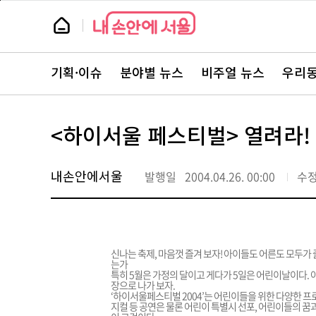
본
페
문
이
뉴
바
지
스
로
상
룸
가
단
뉴
기
으
스
로
기획·이슈
분야별 뉴스
비주얼 뉴스
우리동
주
이
요
동
서
비
스
<하이서울 페스티벌> 열려라!
바
로
가
기
내손안에서울
발행일
2004.04.26. 00:00
수
신나는 축제, 마음껏 즐겨 보자! 아이들도 어른도 모두가
는가
특히 5월은 가정의 달이고 게다가 5일은 어린이날이다. 
장으로 나가 보자.
‘하이서울페스티벌 2004’는 어린이들을 위한 다양한 프
지컬 등 공연은 물론 어린이 특별시 선포, 어린이들의 꿈