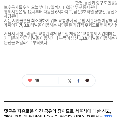
한편, 용산과 중구 회현동
보수공사를 위해 오늘부터 17일까지 10일간 부분 통제된다.
통제시간은 밤 12시부터 다음날 6시까지로, 남산3호터널 상행선, 용
해당된다.
시는 시민불편을 최소화하기 위해 교통량이 적은 밤 시간대를 이용해 
계획이지만, 3호 터널을 이용하는 시민들은 가급적 우회도로를 이용하는
서울시 시설관리공단 교통관리처 장오철 처장은 “교통통제 시간대에는 
기 때문에 인근 터널을 이용하거나 부득이 남산 1,3호 터널을 이용하는
운전을 해달라”고 부탁했다.
좋
48
카
트
페
아
카
위
이
요
오
터
스
톡
북
댓글은 자유로운 의견 공유의 장이므로 서울시에 대한 신고,
제안, 건의 등 답변이나 개선이 필요한 사항에 대해서는
전자