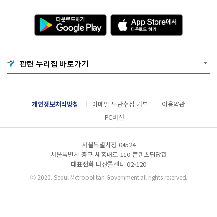
다
A
운
p
로
p
드
S
하
t
기
o
관련 누리집 바로가기
G
r
o
e
o
에
g
서
l
다
개인정보처리방침
이메일 무단수집 거부
이용약관
e
운
P
로
PC버전
l
드
a
하
y
기
서울특별시청 04524
서울특별시 중구 세종대로 110 콘텐츠담당관
대표전화
다산콜센터
02-120
ⓒ
2020. Seoul Metropolitan Government all rights reserved.