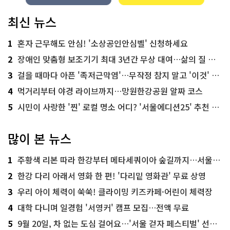
최신 뉴스
1
혼자 근무해도 안심! '소상공인안심벨' 신청하세요
2
장애인 맞춤형 보조기기 최대 3년간 무상 대여…삶의 질 높인다
3
걸을 때마다 아픈 '족저근막염'…무작정 참지 말고 '이것' 해보세요!
4
먹거리부터 야경 라이브까지…망원한강공원 알짜 코스
5
시민이 사랑한 '찐' 로컬 명소 어디? '서울에디션25' 추천 코스
많이 본 뉴스
1
주황색 리본 따라 한강부터 메타세쿼이아 숲길까지…서울둘레길 15코스
2
한강 다리 아래서 영화 한 편! '다리밑 영화관' 무료 상영
3
우리 아이 체력이 쑥쑥! 클라이밍 키즈카페·어린이 체력장
4
대학 다니며 일경험 '서영커' 캠프 모집…전액 무료
5
9월 20일, 차 없는 도심 걸어요…'서울 걷자 페스티벌' 선착순 5천명