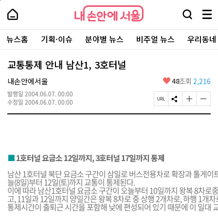
본
페
내
문
이
내
손
검
메
바
지
손
안
색
뉴
로
상
안
주
에
창
전
가
단
에
뉴스홈
기획·이슈
분야별 뉴스
비주얼 뉴스
우리동네
요
서
열
체
기
으
서
서
울
기
보
로
울
비
기
이
-
교통통제 안내 남산1, 3호터널
스
동
서
바
울
좋
내손안에서울
48
조회
2,216
로
시
아
가
대
발행일
2004.06.07. 00:00
요
기
페
S
글
글
표
수정일
2004.06.07. 00:00
이
N
자
자
소
지
S
크
크
통
U
공
기
기
포
R
유
크
작
털
L
하
게
게
복
기
변
변
■
1호터널 요금소 12일까지, 3호터널 17일까지 통제
사
경
경
하
하
남산 1호터널 북단 요금소 구간이 삼일로 버스전용차로 확장과 톨게이트
기
기
늘(8일)부터 12일(토)까지 교통이 통제된다.
이에 따라 남산1호터널 요금소 구간이 오늘부터 10일까지 왕복 8차로중
고, 11일과 12일까지 양일간은 왕복 8차로 중 상행 2개차로, 하행 1개
통제시간이 출퇴근 시간을 포함해 낮에 편성되어 있기 때문에 이 일대 