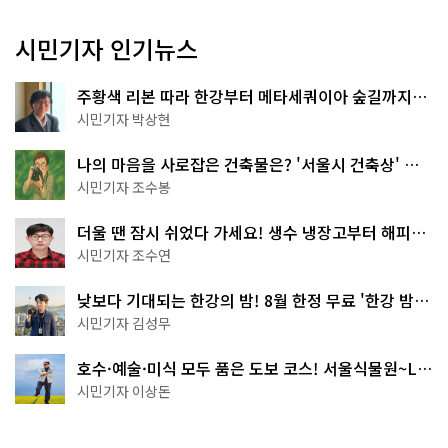
시민기자 인기뉴스
주황색 리본 따라 한강부터 메타세쿼이아 숲길까지…
서울둘레길 15코스
시민기자 박상현
나의 마음을 사로잡은 건축물은? '서울시 건축상' 수
상작 공개!
시민기자 조수봉
더울 땐 잠시 쉬었다 가세요! 생수 냉장고부터 해피소
·무더위쉼터까지
시민기자 조수연
낮보다 기대되는 한강의 밤! 8월 한정 무료 '한강 밤
핑' 예약은?
시민기자 김성무
호수·예술·미식 모두 품은 도보 코스! 서울식물원~LG
아트센터~마곡테라스거리
시민기자 이상돈